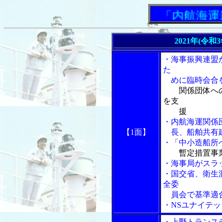
「内航海運新
2021年(令和
・海事振興連盟
た
めに臨時会合
関係団体へ
を支
援
・内航海運関係
【1面】
長、船舶共有建
・「中小造船所
暫定措置事
・海事局がスラ
・国交省、衛生
全委
員会で基準適
・NSユナイテ
・上野トランス