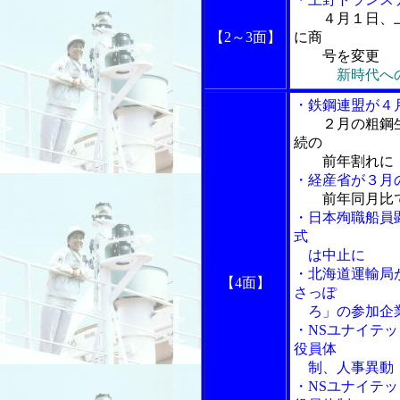
４月１日、
【2～3面】
に商
号を変更
新時代へ
・鉄鋼連盟が４
２月の粗鋼
続の
前年割れに
・経産省が３月
前年同月比
・日本殉職船員
式
は中止に
・北海道運輸局
【4面】
さっぽ
ろ」の参加企
・NSユナイテ
役員体
制、人事異動
・NSユナイテ