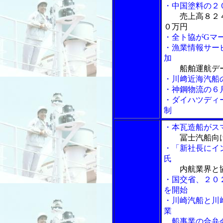
・中国塗料の２
売上高８２
０万円
・全ト協がGマ
・漁業情報サービ
加
船舶運航デ
・川﨑近海汽船
・神鋼物流の６
・ダイハツディ
制
・本瓦造船がス
冨士汽船向
・「新社長にイン
氏
内航業界と
・国交省、２０
を開始
・川崎汽船と川
業
船事業の合弁