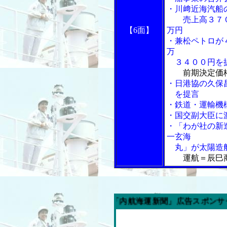
・川﨑近海汽船
売上高３７
【6面】
万円
・兼松ペトロが
万
３４００円を
前期決定価
・日港協の久保
を提言
・鉄道・運輸機
・国交副大臣に
・「わが社の新
一玄海
丸」が太陽造
運航＝辰巳
今週の「内航海運新聞」広告スポンサー企業