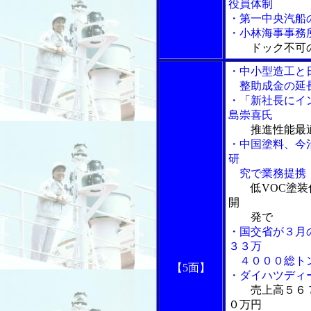
役員体制
・第一中央汽船
・小林海事事務
ドック不可
・中小型造工と
整助成金の延長
・「新社長にイ
島崇喜氏
推進性能最
・中国塗料、今
研
究で業務提携
低VOC塗
開
発で
・国交省が３月
３３万
４０００総ト
【5面】
・ダイハツディ
売上高５６
０万円