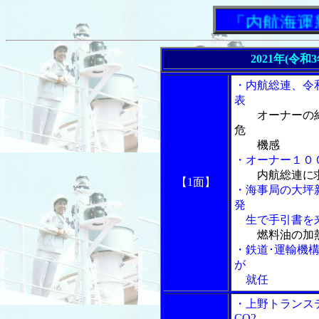
「内航海運新聞
2021年(令和
・内航総連、令
表
オーナーの
危
機感
・オーナー１００
内航総連に
【1面】
・海事局の大坪
発
生で手引書を
燃料油の加
・鉄道･運輸機
が
就任
・上野トランス
CO2