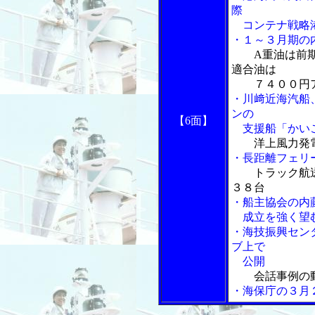
際
コンテナ戦略
・１～３月期の
A重油は前
適合油は
７４００円ア
・川﨑近海汽船
ンの
【6面】
支援船「かいこ
洋上風力発
・長距離フェリ
トラック航
３８台
・船主協会の内
成立を強く望
・海技振興セン
ブ上で
公開
会話事例の
・海保庁の３月