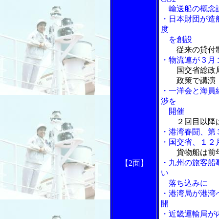
輸送船の概念設計
・日本財団が造
度
を創設
従来の貸付
・物流連が３月
国交省総政
政策で講演
・一洋会と海員
渉を
開催
２回目以降
・港湾春闘、第
・国交省、１２
貨物船は前
・九州の旅客船事
【2面】
い
落ち込みに
・港湾局が港湾
開
・近畿運輸局が