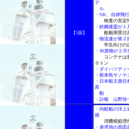
デ
ル
・NK、自律飛
検査の安定
・鉄鋼連盟が１
【5面】
船舶用受注
・物流連が第２
学生向けの
・JR貨物が２
コンテナは
０トン
・ダイハツディ
・新来島サノヤ
・日本船主責任
異
動
・訃報 山野弥
・内航船の洋上
摘
消費税処理
・港湾局の髙田