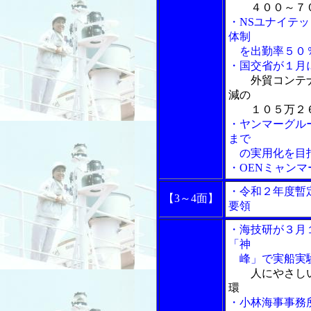
４００～７
・NSユナイテ
体制
を出勤率５０
・国交省が１月
外貿コンテ
減の
１０５万２６
・ヤンマーグル
まで
の実用化を目指
・OENミャン
・令和２年度暫
【3～4面】
要領
・海技研が３月
「神
峰」で実船実
人にやさし
環
・小林海事事務