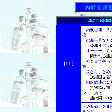
「内航海運新聞
2021年(令和
・内航総連、３
後
の新事業など
令和４年度
・オーナー１００
問われる船
・社会資本整備
【1面】
施
策とりまとめに
次期国交省
・内航総連の１
貨物船は前
ン 、油送
船は同２％減の
・経産省、２兆
象など