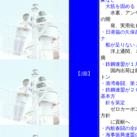
大筋を固める
水素、アン
の開
発、実用化も
・日港協の久保
ナ
船が足りない
洋上通関、
摘
・鉄鋼連盟が１
国内出荷は
【2面】
トン
・港湾春闘、第
・鉄鋼連盟が２
基本方
針を策定
ゼロカーボ
方針
に貢献へ
・内航春闘の全
・海事振興連盟