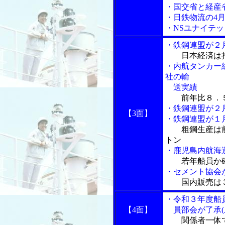
・国交省と経産
・日鉄物流の4月
・NSユナイテ
・鉄鋼連盟が２
日本経済は
・内航タンカー
社の輸
送実績
前年比８．５
・鉄鋼連盟が２
【3面】
・鉄鋼連盟が１
粗鋼生産は
トン
・鹿児島内航海
若年船員か
・セメント協会
国内販売は
・令和３年度船
【4面】
員部会が了承(
関係者一体