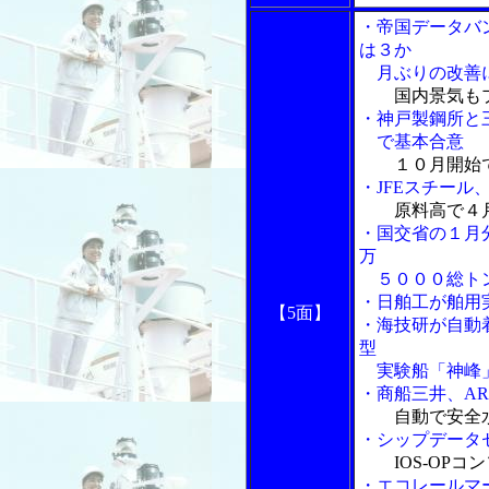
・帝国データバ
は３か
月ぶりの改善
国内景気も
・神戸製鋼所と
で基本合意
１０月開始
・JFEスチー
原料高で４
・国交省の１月
万
５０００総ト
・日舶工が舶用
【5面】
・海技研が自動
型
実験船「神峰
・商船三井、A
自動で安全
・シップデータ
IOS-OP
・エコレールマ