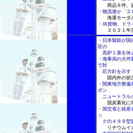
商品６件、
・物流連か゜２
海運モーダ
・JR貨物、ド
２０２１年
・日本製鉄が国
区の
高炉１基を休
・海事局の大坪
で対
応方針を示す
国内外の状
・関東地方整備
ボン
ニュートラルポ
脱炭素化に
・国交省と経産
ッ
クの４９９型貨
リチウムイ