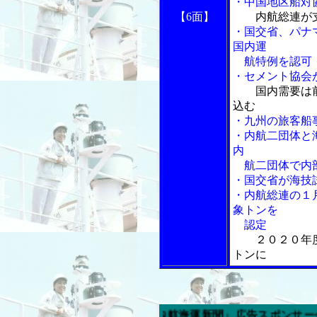
・中国地区船対
【6面】
内航総連が
・国交省、パナ
国内運
航特例を認可
・セメント協会
国内需要は
込む
・九州の旅客船
・内航二団体と
内
航二団体で内
・国交省が海技
・内航総連の１
象トンを
認定
２０２０年
トンに
今週の「内航海運新聞」広告スポンサー企業