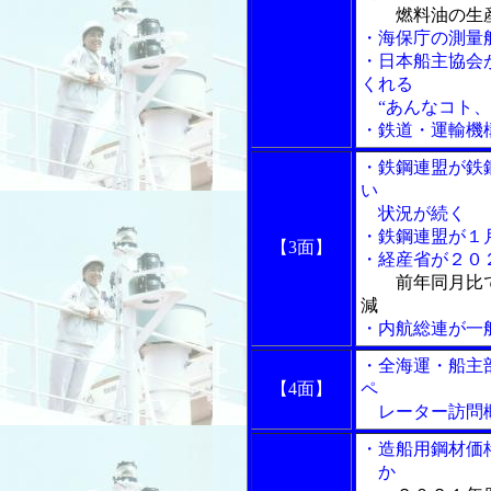
燃料油の生
・海保庁の測量
・日本船主協会
くれる
“あんなコト、
・鉄道・運輸機
・鉄鋼連盟が鉄
い
状況が続く
・鉄鋼連盟が１
【3面】
・経産省が２０
前年同月比
減
・内航総連が一
・全海運・船主
【4面】
ペ
レーター訪問
・造船用鋼材価
か