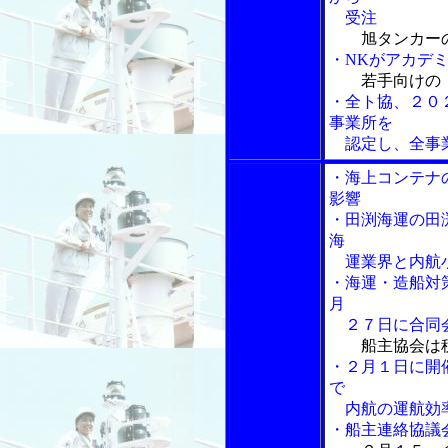
受注
旭タンカー
・NKがアカデ
若手向けの
・全ト協、２０
事業所を
認定し、全事業
・海上コンテナ
影響
・田渕海運の田
海
運業界と内航小
・海運・造船対
月
２７日に合同
船主協会は
・２月１日に開
で
内航の運航効率
・船主連絡協議