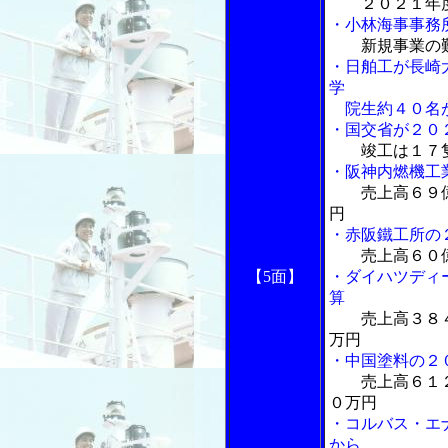
２０２１年
・小林海事事務
新規事業の
・日舶工が長崎
学
院生約４０名
・国交省が２０
竣工は１７
・阪神内燃機工
売上高６９
円
・赤阪鐵工所の
売上高６０
【5面】
・ダイハツディ
算
売上高３８
万円
・中国塗料の２
売上高６１
０万円
・コルバス・エナ
から