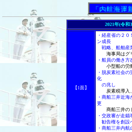
「内航海運新聞
2021年(令
・経産省の２０
ン成長
戦略、船舶産業
海事局はグ
・船員の働き方
小型船の労
・脱炭素社会の
化
の兆し
【1面】
炭素税導入
・商船三井近海
更
商船三井の
・交政審が走錨
勧告権を創設
・商船三井内航