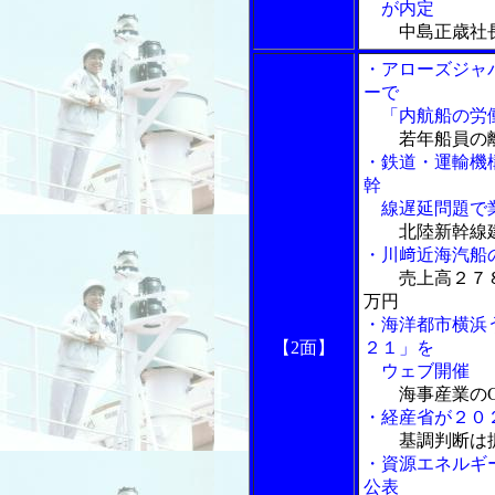
が内定
中島正歳社
・アローズジャ
ーで
「内航船の労働
若年船員の
・鉄道・運輸機
幹
線遅延問題で業
北陸新幹線
・川﨑近海汽船
売上高２７
万円
・海洋都市横浜
【2面】
２１」を
ウェブ開催
海事産業の
・経産省が２０
基調判断は
・資源エネルギ
公表