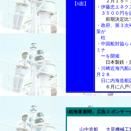
２月１５～
【6面】
・伊藤忠エネク
３５００円を
前期決定比
・政府、第３次
策が
柱
・中国船対協ら
ミナ
ーを開催
日本製鉄・
・川﨑近海汽船
月２８
日に内海造船
６月に八戸
今週の「内航海運新聞」広告スポンサー企業
山中造船
大晃機械工