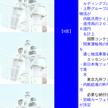
ルディングス
・上野グループ
物流が
内航汎用ケミカ
・港湾局の２０
６億円
【8面】
を計上
国際コンテ
・関東運輸局の
を
通じ物流事業
エッセンシ
・新日本海フェ
で進
水
東京九州フ
・内航総連の昨
況
必要な納付
・宮崎カーフェ
が決定