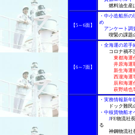
燃料油生産
・中小造船所の
め
【5～6面】
アンケート調査
喫緊の課題
・全海運の若手
コロナ禍不
東都海運
井原海運取締
【6～7面】
新生海運執行
西瀧海運専務
辰和海運代表
萩野靖也専務
・実務情報新年
ドック難民
・中核貨物船オ
J
FE物流社
る
神鋼物流社長 