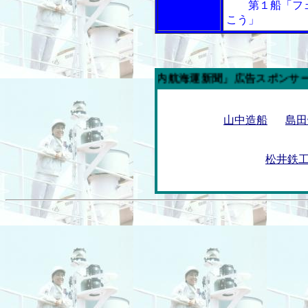
第１船「フェ
こう」
今週の「内航海運新聞」広告スポンサー企業
山中造船
島田
松井鉄