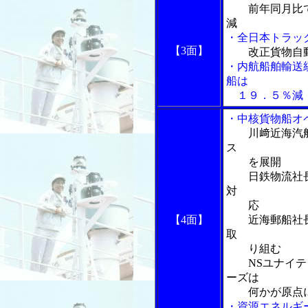
前年同月比
減
・全日本トラッ
【3面】
改正貨物自
・内航船舶輸送
船は
１９．５％減
・中核貨物船オ
川﨑近海汽
ス
を展開
日鉄物流社長
対
応
【4面】
近海郵船社長
取
り組む
NSユナイテッ
ーズは
何かが原点
・資源エネルギ