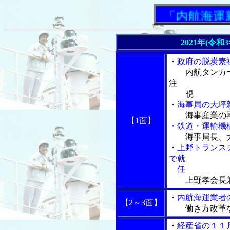
「内航海運新聞
2021年(令和
・政府の脱炭素
内航タンカ
注
視
・海事局の大坪
海事産業の
【1面】
・鉄道・運輸機
海事局長、
・上野トランス
で就
任
上野孝会長
・内航海運業者
【2～3面】
働き方改革
・経産省の１１