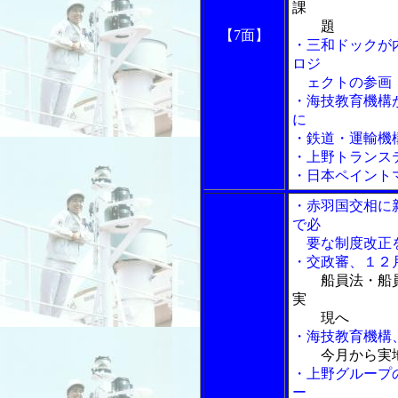
課
題
【7面】
・三和ドックが
ロジ
ェクトの参画
・海技教育機構
に
・鉄道・運輸機
・上野トランス
・日本ペイント
・赤羽国交相に
で必
要な制度改正
・交政審、１２
船員法・船
実
現へ
・海技教育機構
今月から実
・上野グループ
ー