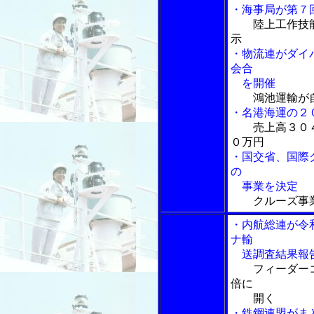
・海事局が第７
陸上工作技
示
・物流連がダイ
会合
を開催
鴻池運輸が
・名港海運の２
売上高３０
０万円
・国交省、国際
の
事業を決定
クルーズ事
・内航総連が令
ナ輸
送調査結果報
フィーダー
倍に
開く
・鉄鋼連盟がま