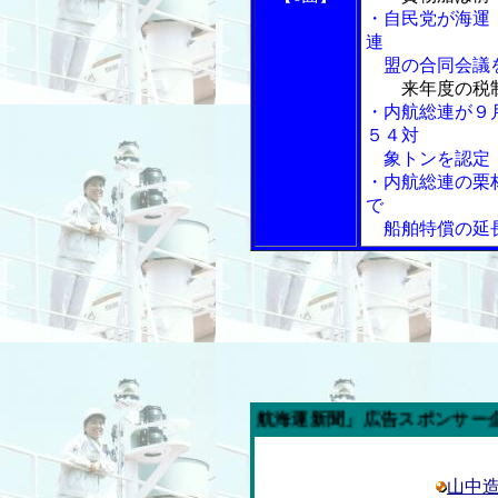
・自民党が海運
連
盟の合同会議
来年度の税
・内航総連が９
５４対
象トンを認定
・内航総連の栗
で
船舶特償の延
今週の「内航海運新聞」広告スポンサー企業
山中