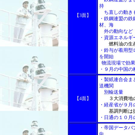
持
ち直しの動き
【3面】
・鉄鋼連盟の鉄
材、海
外の動向など
・資源エネルギ
燃料油の生
・鈴与が着用型
を開始
物流現場で効果
・９月の中国の
・製紙連合会ま
送機関
別輸送量
【4面】
３大消費地
・経産省が９月
基調判断は
・日通の１０月
・帝国データバ
向