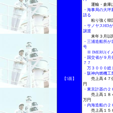
運輸・倉庫
・海事局の大坪
語る
粘り強く韓
・サノヤスHD
譲渡
来年３月以
・三浦造船所が
号
Ⅲ IMERU(イ
・国交省が９月
７７
万３０００総
・阪神内燃機工
【5面】
売上高４７
円
・東京計器の２
売上高１８
万円
・内海造船の２
売上高１５