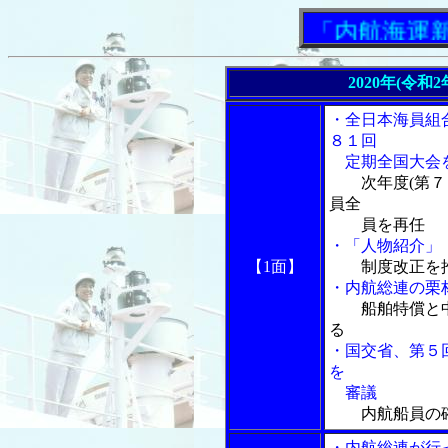
「内航海運新聞」
2020年(令和
・全日本海員組
８１回
定期全国大会
次年度(第
員全
員を再任
・「人物紹介」
【1面】
制度改正を
・内航総連の栗
船舶特償と
る
・国交省、第５
を
審議
内航船員の
・内航総連が行