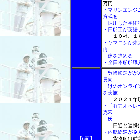
万円
・マリンエンジ
方式を
採用した学術
・日舶工が英語
１０社、１
・ヤマニシが東
再
建を進める
・全日本船舶職
・豊國海運がが
員向
けのオンライン
を実施
２０２１年
・「有力オペレ
克宏
氏
日通と連携
・内航総連が９
【6面】
貨物船は前