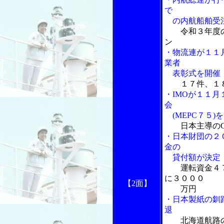
で
の内航船舶受注
令和３年度
ン
・物流連が１１
業者
表彰式を開催
１７件、１
・IMOが１１
会
(MEPC７５)
日本主導の
・日本財団の２
金の
貸付額が決定
運転資金４
に３０００
【2面】
万円
・日本製紙の釧
退
北海道航路