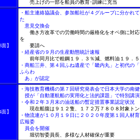
売上げの一部を船員の教育･訓練に充当
・船主連絡協議会、参加船社が４グループに分かれて
た
意見交換会
働き方改革での労働時間の厳格化をオペ側に対応
を
3面】
要請へ
・経産省の９月の生産動態統計速報
前年同月比で粗鋼１９．３％減、燃料油１９．５
・商船三井、第４回ふね遺産で「畿内丸」と初代の「
ふらわ
あ」が認定
・海技教育機構の第７回研究発表会で日本大学の南健
授が「自動運航船の実用化と法的課題」で特別講演
・令和２年３月末の油送船の暫定措置事業認定状況
現在船腹は９１２隻、１７２万７８０８対象トン
4面】
・物流連が１０月１９日に２０２０年度第１回人材育
広報委
員会を開催
堀切智委員長、多様な人材確保が重要