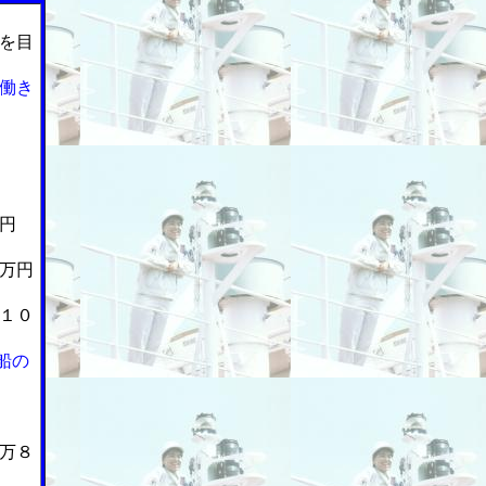
を目
働き
円
万円
１０
船の
万８