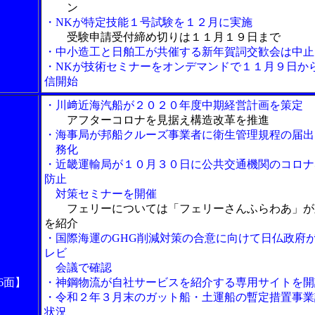
ン
・NKが特定技能１号試験を１２月に実施
受験申請受付締め切りは１１月１９日まで
・中小造工と日舶工が共催する新年賀詞交歓会は中止
・NKが技術セミナーをオンデマンドで１１月９日か
信開始
・川﨑近海汽船が２０２０年度中期経営計画を策定
アフターコロナを見据え構造改革を推進
・海事局が邦船クルーズ事業者に衛生管理規程の届出
務化
・近畿運輸局が１０月３０日に公共交通機関のコロナ
防止
対策セミナーを開催
フェリーについては「フェリーさんふらわあ」が
を紹介
・国際海運のGHG削減対策の合意に向けて日仏政府
レビ
会議で確認
6面】
・神鋼物流が自社サービスを紹介する専用サイトを開
・令和２年３月末のガット船・土運船の暫定措置事業
状況