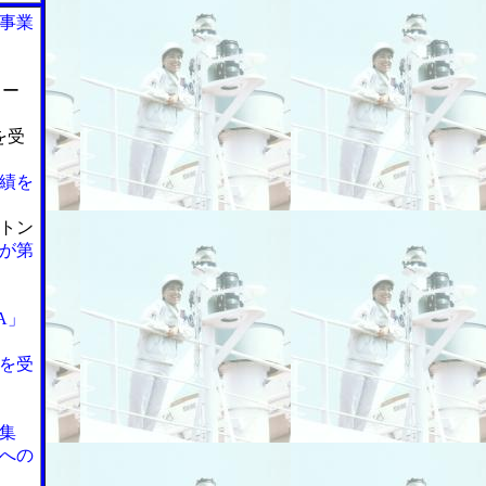
事業
ター
を受
績を
/トン
が第
A」
を受
集
への