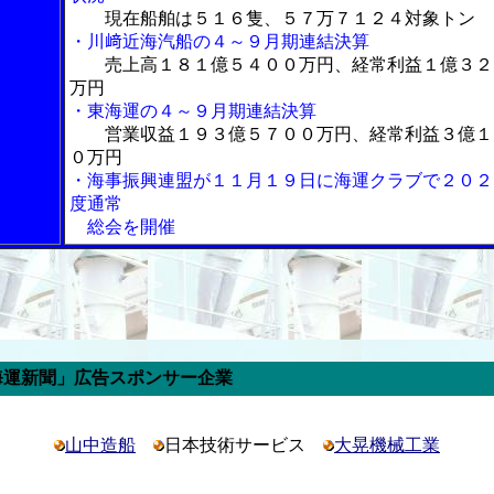
現在船舶は５１６隻、５７万７１２４対象トン
・川﨑近海汽船の４～９月期連結決算
売上高１８１億５４００万円、経常利益１億３２
万円
・東海運の４～９月期連結決算
営業収益１９３億５７００万円、経常利益３億１
０万円
・海事振興連盟が１１月１９日に海運クラブで２０２
度通常
総会を開催
告スポンサー企業
山中造船
日本技術サービス
大晃機械工業