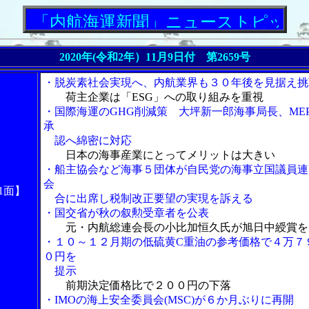
「内航海運新聞」ニューストピックス
2020年(令和2年）11月9日付 第2659号
・脱炭素社会実現へ、内航業界も３０年後を見据え挑
荷主企業は「ESG」への取り組みを重視
・国際海運のGHG削減策 大坪新一郎海事局長、ME
承
認へ綿密に対応
日本の海事産業にとってメリットは大きい
・船主協会など海事５団体が自民党の海事立国議員連
会
1面】
合に出席し税制改正要望の実現を訴える
・国交省が秋の叙勲受章者を公表
元・内航総連会長の小比加恒久氏が旭日中綬賞を
・１０～１２月期の低硫黄C重油の参考価格で４万７
０円を
提示
前期決定価格比で２００円の下落
・IMOの海上安全委員会(MSC)が６か月ぶりに再開