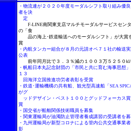
・物流連が２０２０年度モーダルシフト取り組み優良
者を決
定
F-LINE南関東支店マルチモーダルサービスセン
の「食
品の海上･鉄道輸送へのモーダルシフト」が大賞
賞
・内航タンカー組合が８月の元請オペ７１社の輸送実
公表
前年同月比で３．３％減の１００３万５２５０kl
・帆船日本丸記念財団の「市民と共に育む海事思想」
１３
回海洋立国推進功労者表彰を受賞
・鉄道･運輸機構の共有船、観光型高速船「SEA SPIC
がグ
ッドデザイン・ベスト１００とグッドフォーカス賞
賞
・国交省が船舶関係技術職員を募集
・関東運輸局が油濁防止管理者養成講習の受講者を募
・九州運輸局が新型コロナによる管内公共交通事業者
影