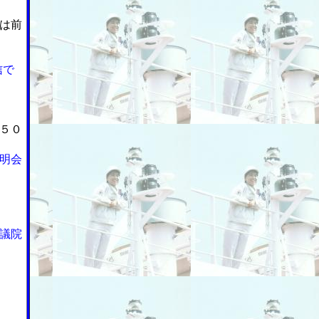
は前
信で
５０
明会
議院