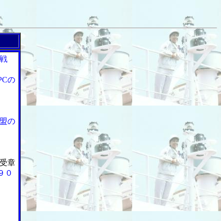
戦
PCの
盟の
受章
９０