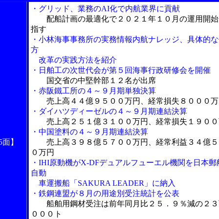
・グリッド、業務のAI化で内航業界に貢献
配船計画の最適化で２０２１年１０月の運用開始
指す
・小林海事事務所の実務情報内航ナレッジ、具体的な
方
改革の実践方法を紹介
・日舶工の次世代会が第５回海事行政研修会を開催
国交省の中堅幹部１２名が出席
・赤阪鐵工所の４～９月期単独決算
売上高４４億９５００万円、経常損失８０００万
・ダイハツディーゼルの４～９月期連結決算
売上高２５１億３１００万円、経常損失１９００
・中国塗料の４～９月期連結決算
5面】
売上高３９８億５７００万円、経常利益３４億５
０万円
・IHI原動機がX-DFデュアルフューエル機関を日本郵
自動
車運搬船「SAKURA LEADER」に納入
・鉄鋼連盟が８月の用途別受注統計を公表
船舶用鋼材受注は前年同月比２５．９％減の２３
０００ト