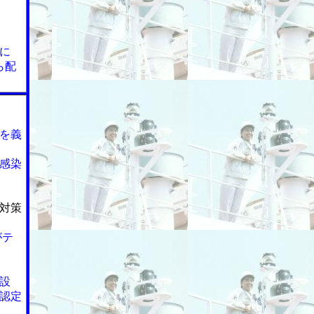
に
ら配
を義
感染
対策
がテ
設
認定