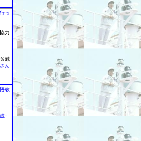
行っ
協力
％減
さん
悟教
成･