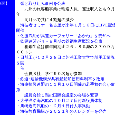
2面】
響と取り組み事例を公表
九州の旅客船事業は輸送人員、運送収入とも９月
年
同月比で共に４割超の減少
・海技者セミナー名古屋が来年１月１６日にLIVE配
開催
・佐渡汽船が高速カーフェリー「あかね」を売却へ
・鉄鋼連盟が４～９月期の鉄鋼生産概況を公表
粗鋼生産は前年同期比２６．８％減の３７０９万
００トン
・日舶工が１０月２８日に芝浦工業大学で舶用工業説
を開
催
会員３社、学生９０名超が参加
・鉄道･運輸機構が共有船船舶使用料利率を改定
・海事振興連盟の１１月１０日開催の若手勉強会が衆
第
一議員会館１階の国際会議室の会場を変更
・太平洋沿海汽船の１０月２７日付新役員体制
・川崎近海汽船の１２月１日付人事異動
・海技教育機構が２０２１年のカレンダーを発売