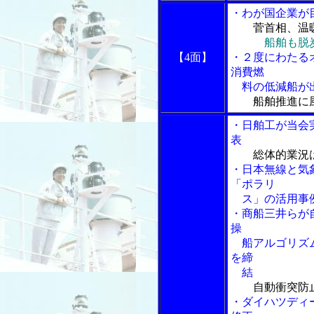
・わが国企業が
菅首相、温
船舶も脱
【4面】
・２度にわたる
消費燃
料の低減船が
船舶推進に
・日舶工が当会
表
総体的業況
・日本無線と気
「ポラリ
ス」の活用事
・商船三井らが
操
船アルゴリズム
を締
結
自動衝突防
・ダイハツディ