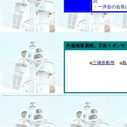
託
・一洋会の会長
今週の「内航海運新聞」広告スポンサー企業
三浦造船所
島