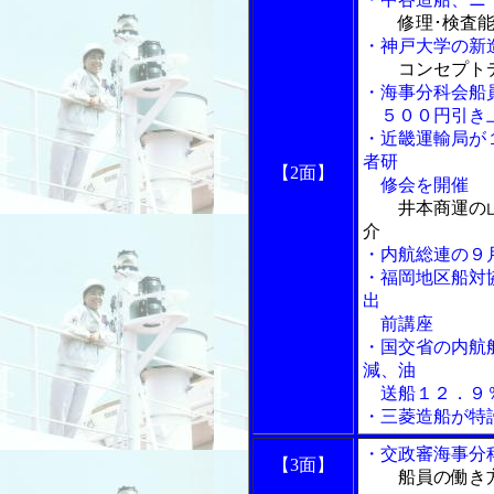
修理･検査
・神戸大学の新
コンセプト
・海事分科会船
５００円引き上
・近畿運輸局が
者研
【2面】
修会を開催
井本商運の
介
・内航総連の９
・福岡地区船対
出
前講座
・国交省の内航
減、油
送船１２．９
・三菱造船が特
・交政審海事分
【3面】
船員の働き