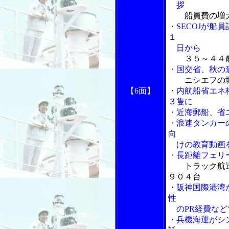
拶
船員費の増
・SECOJが船
１
日から
３５～４４
・国交省、秋の
ニシエフの
【6面】
・内航船省エネ
３隻に
・近海郵船、省
・浪速タンカー
向
けの教育動画を
・長距離フェリ
トラック航
９０４台
・阪神国際港湾
性
のPR経費など
・兵機海運がシ