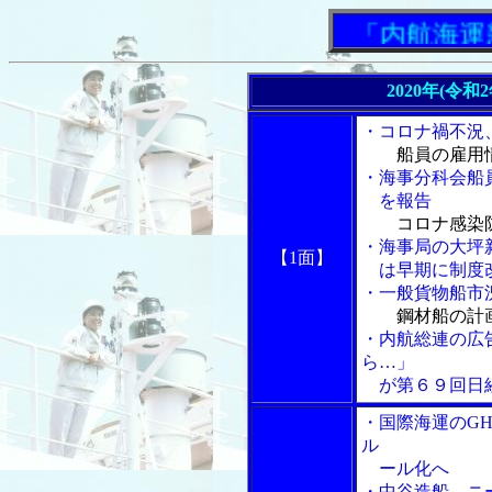
「内航海運新聞
2020年(令和
・コロナ禍不況
船員の雇用
・海事分科会船
を報告
コロナ感染
・海事局の大坪
【1面】
は早期に制度
・一般貨物船市
鋼材船の計
・内航総連の広
ら…」
が第６９回日
・国際海運のG
ル
ール化へ
・中谷造船、ニ