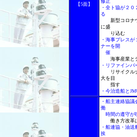
修正
【5面】
・全ト協が２０
る
新型コロナ
に盛
り込む
・海事プレスが
ナーを開
催
海事産業と
・リファインバ
リサイクル
大を目
指す
・今治造船とJ
・船主連絡協議
働
時間の遵守が
働き方改革
・船連協・油送
挨