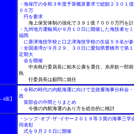
・海保庁の令和３年度予算概算要求で総額２３０１億
００万
円を要求
海上保安体制の強化で３９１億７０００万円を計
・九州地方運輸局が９月１０日に開催した海技者セミ
福岡
に唐津海技学校と口之津海技学校の生徒５９名が参
・全国港湾が９月２９、３０日に愛知県豊橋市で第１
定期大
会を開催
中央執行委員長に柏木公廣を選任、糸井欽一郎前
執
行委員長は顧問に就任
・令和の時代の内航海運に向けて交政審海事分科会・
政
～4面】
策部会の中間とりまとめ
今後の内航海運のあり方を総合的に検討
・シップ･オブ･ザ･イヤー２０１９等３賞の海事三学
同表彰
式を９月２５日に開催