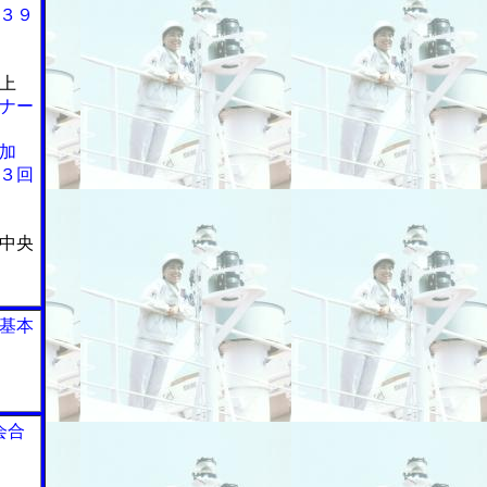
３９
上
ナー
加
３回
中央
基本
会合