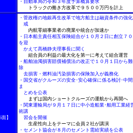
・自動車局の令和３年度予算概算要求
トラックの働き方改革で９５００万円を計上
・菅政権の地銀再生改革で地方船主は融資条件の強化
戒
内航零細事業者の廃業や統合が加速か
・日本船主責任相互保険組合が１０月２日に創立７０
を迎
かえて髙橋静夫理事長に聞く
組合員の利益の最大化を第一に考えて組合運営
・船舶油濁損害賠償補償法の改正で１０月１日から難
除
去損害・燃料油汚染損害の保険加入が義務化
・国交省がクルーズの安全･安心確保に係る検討･中間
ま
とめを公表
まずは国内ショートクルーズの運航から再開へ
・関東運輸局が９月１７日に中小造船業･舶用工業経
術講
6面】
習会を開催
生産性向上をテーマに会員２社が講演
・セメント協会が８月のセメント需給実績を公表