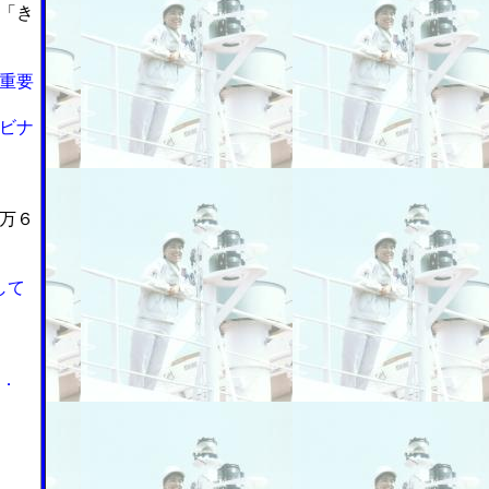
「き
重要
ビナ
万６
して
３．