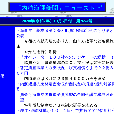
「内航海運新聞」ニューストピックス
2020年(令和2年）10月5日付 第2654号
・海事局、基本政策部会と船員部会両部会のとりまと
公表
今後の内航海運のあり方、働き方改革など各種施
速
やかな遂行に期待
・「オペレーター１００社へのアンケートの総括」（
船員不足、輸送量減のコロナ禍不況は如実に反映
・暫定措置事業の収支状況、収支相償うまで２２億８
０万円
感
内航総連は８月に２３億４５００万円を返済
・内航総連の栗林宏吉会長が自民党の海運･造船対策
委
員会と海事立国推進議員連盟の合同会議で税制改正
望
特別償却制度など３税制の延長を求める
・鉄道･運輸機構が１０月１日付で共有船船舶使用料