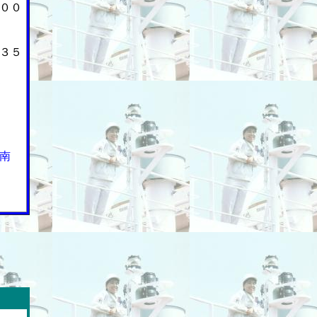
００
３５
５
南