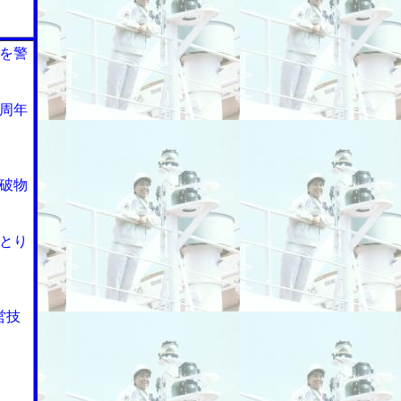
を警
周年
破物
とり
営技