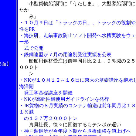
小型貨物船部門に「うたしま」、大型客船部門に
たか
み」
・１０月９日は「トラックの日」、トラックの役割や
性をPR
・海技研、走錨事故防止ソフト開発へ水槽実験をウェ
ー形
式で公開
・鉄鋼連盟が７月の用途別受注実績を公表
船舶用鋼材受注は前年同月比２１．９％減の２５
5面】
０００ト
ン
・NKが１０月１２～１６日に東大の基礎講座を継承
海洋開
発工学基礎講座を開催
・NKが高延性鋼使用ガイドラインを発行
・JR貨物の８月実績のコンテナ輸送は前年同月比１
１％減
の１３７万２０００トン
真貝社長、徐々に回復するもテンポが遅い
・神戸製鋼所が今年度下期から厚板価格を値上げへ