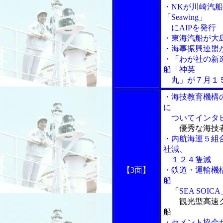
・NKが川崎汽
「Seawing」
にAIPを発行
・東海汽船が大
・海事振興連盟
・「わが社の新
船「神英
丸」が７月１５
・海技教育機構
に
ついてインタ
優秀な海技
・内航海運５組
社減、
１２４隻減
【3面】
・鉄道・運輸機
船
「SEA SOI
観光型高速
船
・セメント協会