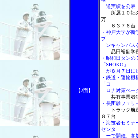
送実績を公表
所属１０社
万
６３７６台
・神戸大学が新
プ
ンキャンパス
品田裕副学
・昭和日タンの
「SHOKO」
が８月７日に
・鉄道・運輸機
「コ
【2面】
ロナ対策ペー
共有事業者
・長距離フェリ
トラック航
８７台
・海技者セミナ
センタ
ーで開催、参加