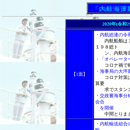
「内航海運新聞
2020年(令和
・内航総連の令
内航船舶は
１９８総ト
ン、内航海運
・「オペレータ
コロナ禍で
・海事局の大坪
【1面】
コロナ対策
算要
求でスタンス
・交政審海事分
会合
を開催
中間とりま
・内航輸送組合
輸