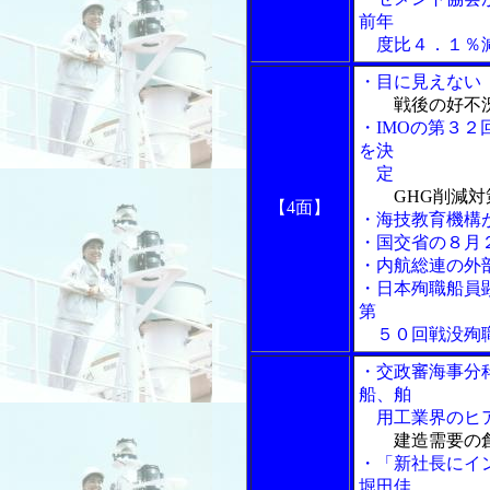
前年
度比４．１％減
・目に見えない「
戦後の好不
・IMOの第３
を決
定
GHG削減
【4面】
・海技教育機構
・国交省の８月
・内航総連の外
・日本殉職船員
第
５０回戦没殉職
・交政審海事分
船、舶
用工業界のヒ
建造需要の
・「新社長にイ
堀田佳