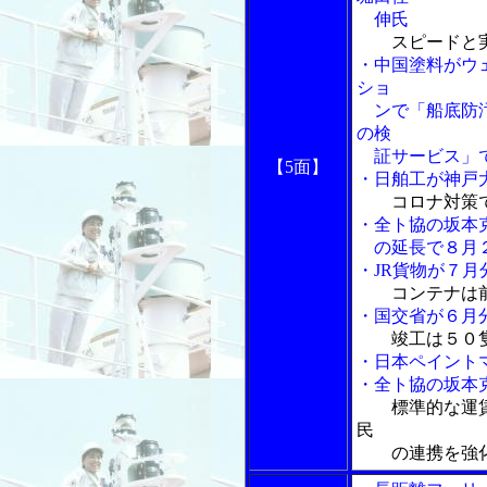
伸氏
スピードと
・中国塗料がウ
ショ
ンで「船底防汚
の検
証サービス」で
【5面】
・日舶工が神戸
コロナ対策
・全ト協の坂本
の延長で８月２
・JR貨物が７
コンテナは
・国交省が６月
竣工は５０
・日本ペイント
・全ト協の坂本
標準的な運
民
の連携を強