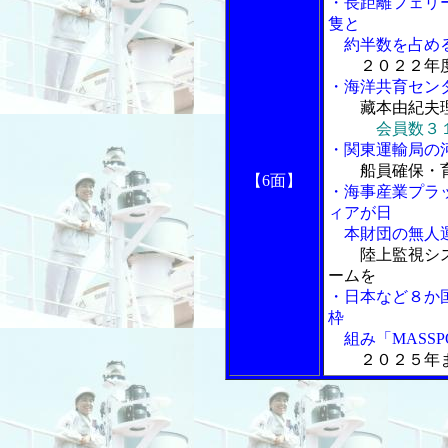
・長距離フェリ
隻と
約半数を占め
２０２２年
・海洋共育セン
藏本由紀夫
会員数３
・関東運輸局の
船員確保・
【6面】
・海事産業プラッ
ィアが日
本財団の無人運
陸上監視シ
ームを
・日本など８か
枠
組み「MASSP
２０２５年ま