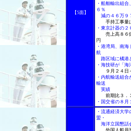
・船舶輸出組合
６％
【5面】
減の４６万９
手持工事量
・東京計器の２
売上高８６
円
・港湾局、南海
航
路区域に橘港と
・海技研が「海
９月２４日
・内航輸送組合
輸送
実績
前期比３．
・国交省の８月
・流通経済大学
盟・
海洋立国懇話会
外国人船員