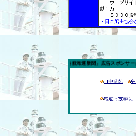
ウェブサイ
動１万
８０００投
・日本船主協会
今週の「内航海運新聞」広告スポンサー企業
山中造船
島
尾道海技学院