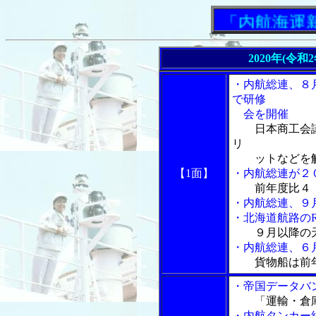
「内航海運新聞
2020年(令和
・内航総連、８
で研修
会を開催
日本商工会
リ
ットなどを
【1面】
・内航総連が２
前年度比４
・内航総連、９
・北海道航路の
９月以降の
・内航総連、６
貨物船は前
・帝国データバ
「運輸・倉
・内航タンカー