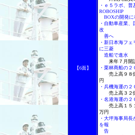
・ｅ５ラボ、普及
ROBOSHIP
BOXの開発に
・自動車産業、
改
善へ
・新日本海フェ
に三菱
造船で進水
来年７月開
・栗林商船の２
【6面】
売上高９８
円
・兵機海運の２
売上高３２
・名港海運の２
売上高１５
万円
・大坪海事局長
を報
告