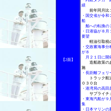
績
前年同月比
・国交省が令和
船
舶への転換の
・日港協が８月
要望
軽油引取税
・交政審海事分
が８
月２１日に開
【2面】
造船政策の
施
・長距離フェリ
トラック航送
０３０台
・港湾局の高田
サプライチ
・東海汽船が９
集
・日本マリンの