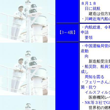
８月１８
日に就航
建造は伯方
・川﨑近海汽船
・内航総連、令
【3～4面】
申請
要領
・中国運輸局管
産動
向
新造船受注
・船災防、船員
成し
周知を図る
・フェリーさん
菌・抗ウ
イルスフィルタ
医療機関レ
・NK等３社で
世界初の燃