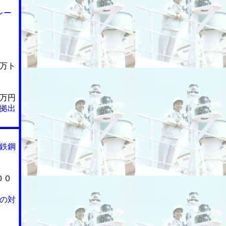
レー
万ト
万円
拠出
鉄鋼
００
の対