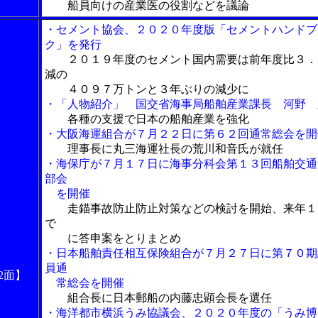
船員向けの産業医の役割などを議論
・セメント協会、２０２０年度版「セメントハンドブ
ク」を発行
２０１９年度のセメント国内需要は前年度比３．
減の
４０９７万トンと３年ぶりの減少に
・「人物紹介」 国交省海事局船舶産業課長 河野 
各種の支援で日本の船舶産業を強化
・大阪海運組合が７月２２日に第６２回通常総会を開
理事長に丸三海運社長の荒川和音氏が就任
・海保庁が７月１７日に海事分科会第１３回船舶交通
部会
を開催
走錨事故防止防止対策などの検討を開始、来年１
で
に答申案をとりまとめ
・日本船舶責任相互保険組合が７月２７日に第７０期
員通
2面】
常総会を開催
組合長に日本郵船の内藤忠顕会長を選任
・海洋都市横浜うみ協議会、２０２０年度の「うみ博