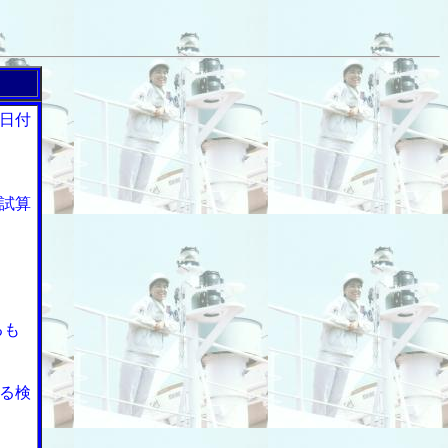
日付
試算
るも
る検