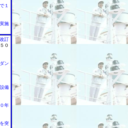
で１
実施
改訂
５０
ダン
設備
０年
を突