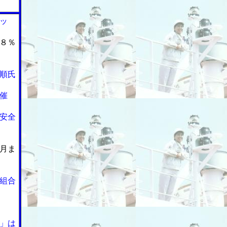
ッ
８％
順氏
催
安全
月ま
組合
」は