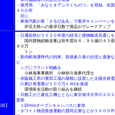
・港湾局、「みなとオアシスくちのつ」を登録、全国
４０か所
目に
・東海汽船が新「さるびあ丸」で着岸キャンペーンを
伊豆大島への着岸日数で賞品がグレードアップ
・日通総研が２０２０年度の経済と貨物輸送見通しを
国内貨物総輸送量は前年度比６．９％減の４３億
９０万
トン
・新内航海運時代の到来、新規参入者の出現と過激な
ピ
ングにブランド戦略を
小林海事事務所 小林快斗海事代理士
・赤阪鐵工所の豊田工場の屋根に設置した太陽光発電
の累計発電量が１００万ｋＷhを達成
環境保全活動の取り組みを継続
・日舶工が三菱化工機とともに東京海洋大学の２０２
度第
5面】
１回Webオープンキャンパスに参加
・ホワイト物流推進運動の賛同企業などが１０００件