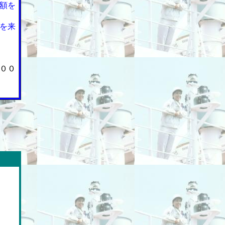
額を
を来
００