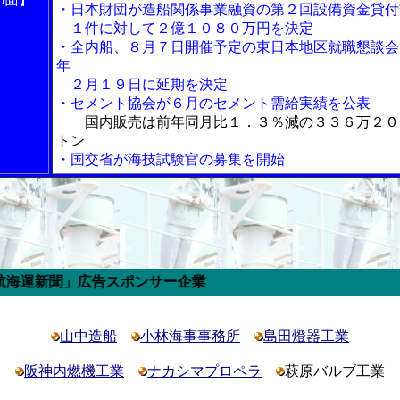
・日本財団が造船関係事業融資の第２回設備資金貸付
１件に対して２億１０８０万円を決定
・全内船、８月７日開催予定の東日本地区就職懇談会
年
２月１９日に延期を決定
・セメント協会が６月のセメント需給実績を公表
国内販売は前年同月比１．３％減の３３６万２０
トン
・国交省が海技試験官の募集を開始
広告スポンサー企業
山中造船
小林海事事務所
島田燈器工業
阪神内燃機工業
ナカシマプロペラ
萩原バルブ工業