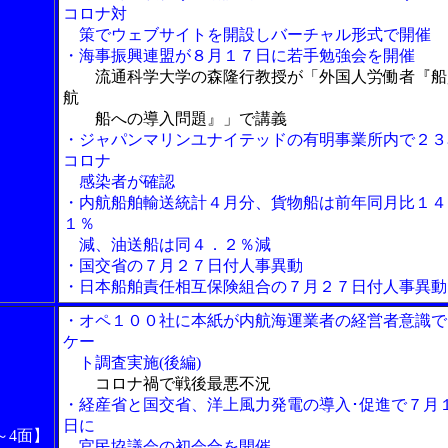
コロナ対
策でウェブサイトを開設しバーチャル形式で開催
・海事振興連盟が８月１７日に若手勉強会を開催
流通科学大学の森隆行教授が「外国人労働者『船
航
船への導入問題』」で講義
・ジャパンマリンユナイテッドの有明事業所内で２３
コロナ
感染者が確認
・内航船舶輸送統計４月分、貨物船は前年同月比１４
１％
減、油送船は同４．２％減
・国交省の７月２７日付人事異動
・日本船舶責任相互保険組合の７月２７日付人事異動
・オペ１００社に本紙が内航海運業者の経営者意識で
ケー
ト調査実施(後編)
コロナ禍で戦後最悪不況
・経産省と国交省、洋上風力発電の導入･促進で７月
日に
～4面】
官民協議会の初会合を開催