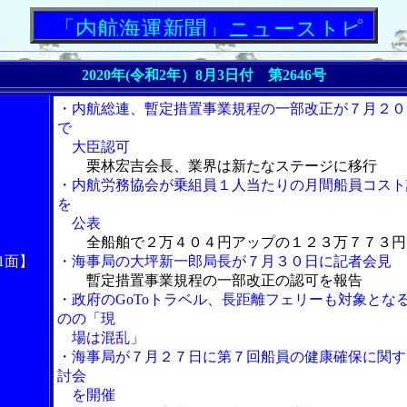
「内航海運新聞」ニューストピックス
2020年(令和2年）8月3日付 第2646号
・内航総連、暫定措置事業規程の一部改正が７月２０
で
大臣認可
栗林宏吉会長、業界は新たなステージに移行
・内航労務協会が乗組員１人当たりの月間船員コスト
を
公表
全船舶で２万４０４円アップの１２３万７７３円
1面】
・海事局の大坪新一郎局長が７月３０日に記者会見
暫定措置事業規程の一部改正の認可を報告
・政府のGoToトラベル、長距離フェリーも対象とな
のの「現
場は混乱」
・海事局が７月２７日に第７回船員の健康確保に関す
討会
を開催