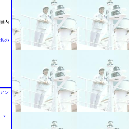
員内
名の
．
アン
１７