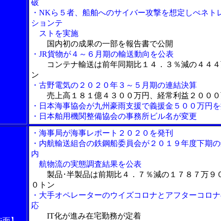
破
・NKら５者、船舶へのサイバー攻撃を想定しぺネト
ションテ
ストを実施
国内初の成果の一部を報告書で公開
・JR貨物が４～
６月期の輸送動向を公表
コンテナ輸送は前年同期比１４．３％減の４４４
ン
・古野電気の２０２０年３～５月期の連結決算
売上高１８１億４３００万円、経常利益２０００
・日本海事協会が九州豪雨支援で義援金５００万円を
・日本舶用機関整備協会の事務所ビル名が変更
・海事局が海事レポート２０２０を発刊
・内航輸送組合の鉄鋼船委員会が２０１９年度下期の
内
航物流の実態調査結果を公表
製品･半製品は前期比４．７％減の１７８７万９
０トン
・大手オペレーターのウイズコロナとアフターコロナ
応
IT化が進み在宅勤務が定着
6面】