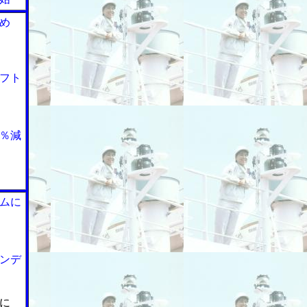
め
フト
％減
ムに
ンデ
に