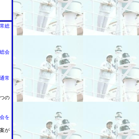
常総
総会
通常
つの
会を
案が