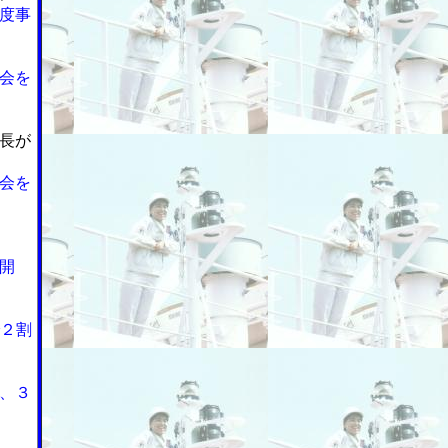
度事
会を
長が
会を
開
で２割
、３