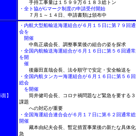
手持工事量は１５９９万６１８３総トン
・全ト協がGマーク制度の申請受付開始
７月１～１４日、申請書類は頒布中
・内航大型船輸送海運組合が６月１５日に第７９回通
会を
開催
中島正歳会長、調整事業後の組合の姿を探求
・全国内航輸送海運組合が６月１６日に第５６回通常
を開
催
後藤田直哉会長、法令順守で安定・安全輸送を
・全国内航タンカー海運組合が６月１６日に第５６回
総会
を開催
6面】
筒井健司会長、コロナ禍問題など緊急を要する３
課題
への対応が重要
・全国海運組合連合会が６月１７日に第６２回通常総
開催
藏本由紀夫会長、暫定措置事業後の新たな具体化
急