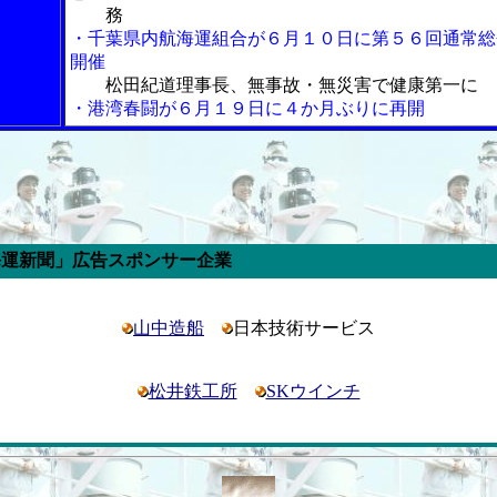
務
・千葉県内航海運組合が６月１０日に第５６回通常総
開催
松田紀道理事長、無事故・無災害で健康第一に
・港湾春闘が６月１９日に４か月ぶりに再開
スポンサー企業
山中造船
日本技術サービス
松井鉄工所
SKウインチ