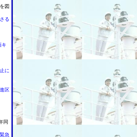
を図
さる
画キ
止に
進区
年同
緊急