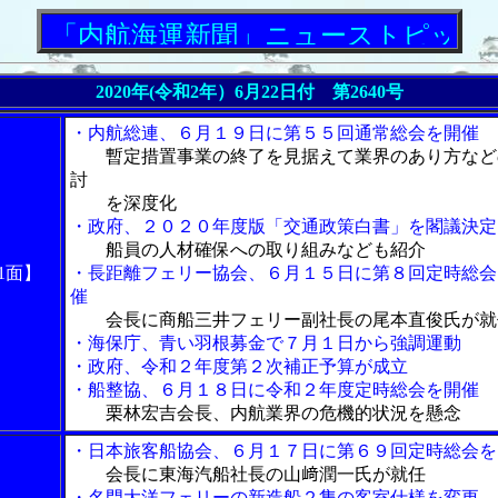
「内航海運新聞」ニューストピックス
2020年(令和2年）6月22日付 第2640号
・内航総連、６月１９日に第５５回通常総会を開催
暫定措置事業の終了を見据えて業界のあり方など
討
を深度化
・政府、２０２０年度版「交通政策白書」を閣議決定
船員の人材確保への取り組みなども紹介
1面】
・長距離フェリー協会、６月１５日に第８回定時総会
催
会長に商船三井フェリー副社長の尾本直俊氏が就
・海保庁、青い羽根募金で７月１日から強調運動
・政府、令和２年度第２次補正予算が成立
・船整協、６月１８日に令和２年度定時総会を開催
栗林宏吉会長、内航業界の危機的状況を懸念
・日本旅客船協会、６月１７日に第６９回定時総会を
会長に東海汽船社長の山﨑潤一氏が就任
・名門大洋フェリーの新造船２隻の客室仕様を変更