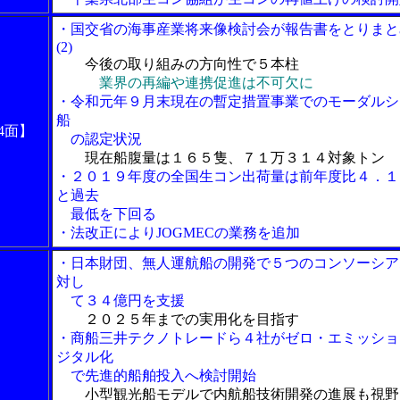
・国交省の海事産業将来像検討会が報告書をとりまと
(2)
今後の取り組みの方向性で５本柱
業界の再編や連携促進は不可欠に
・令和元年９月末現在の暫定措置事業でのモーダルシ
船
4面】
の認定状況
現在船腹量は１６５隻、７１万３１４対象トン
・２０１９年度の全国生コン出荷量は前年度比４．１
と過去
最低を下回る
・法改正によりJOGMECの業務を追加
・日本財団、無人運航船の開発で５つのコンソーシア
対し
て３４億円を支援
２０２５年までの実用化を目指す
・商船三井テクノトレードら４社がゼロ・エミッショ
ジタル化
で先進的船舶投入へ検討開始
小型観光船モデルで内航船技術開発の進展も視野