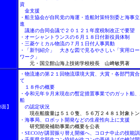
資
金支援
・船主協会が自民党の海運・造船対策特別委と海事立
進
議連の合同会議で２０１２１年度税制改正で要望
・オーシャントランスの６月１８日付新役員体制
・三菱ケミカル物流の７月１日付人事異動
・「新刊紹介」 大きな図で見るやさしい「実用ロー
ワーク」
元・国立館山海上技術学校校長 山﨑敏男著
・物流連の第２１回物流環境大賞、大賞・各部門賞合
て
１８件の概要
・令和元年９月末現在の暫定措置事業でのガット船、
船
3面】
の認定状況
現在船腹量は５１０隻、５６万２４８１対象トン
・海事局、ロボット開発などの生産性向上に支援
研究開発補助事業の概要を公表
・SECOJが講習振り替え開催へ、コロナ中止の技能訓
・千葉県北部生コン協組が生コンの再値上げの検討開