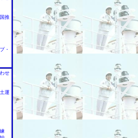
国推
プ・
わせ
土運
練
始