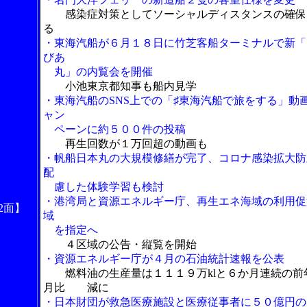
感染症対策としてソーシャルディスタンスの確保
る
・東海汽船が６月１８日に竹芝客船ターミナルで新「
びあ
丸」の内覧会を開催
小池東京都知事も船内見学
・東海汽船のSNS上での「♯東海汽船で旅をする」動
ャン
ペーンに約５００件の投稿
再生回数が１万回超の動画も
・帆船日本丸の大規模修繕が完了、コロナ感染拡大防
配
慮した体験学習も検討
・港湾局と資源エネルギー庁、再生エネ海域の利用促
2面】
域
を指定へ
４区域の公告・縦覧を開始
・資源エネルギー庁が４月の石油統計速報を公表
燃料油の生産量は１１１９万klと６か月連続の前
月比 減に
・日本財団が救急医療施設と医療従事者に５０億円の