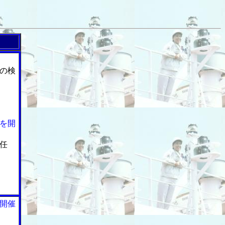
の検
を開
任
開催