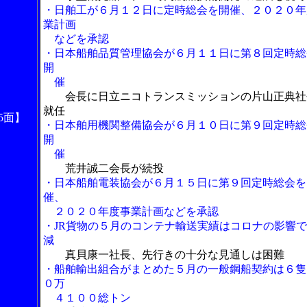
・日舶工が６月１２日に定時総会を開催、２０２０年
業計画
などを承認
・日本船舶品質管理協会が６月１１日に第８回定時総
開
催
会長に日立ニコトランスミッションの片山正典社
就任
5面】
・日本舶用機関整備協会が６月１０日に第９回定時総
開
催
荒井誠二会長が続投
・日本船舶電装協会が６月１５日に第９回定時総会を
催、
２０２０年度事業計画などを承認
・JR貨物の５月のコンテナ輸送実績はコロナの影響
減
真貝康一社長、先行きの十分な見通しは困難
・船舶輸出組合がまとめた５月の一般鋼船契約は６隻
０万
４１００総トン