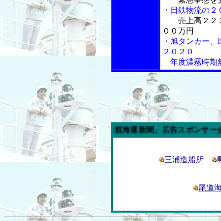
・日鉄物流の２
売上高２２３
００万円
・旭タンカー、
２０２０
年度濃霧時期無
今週の「内航海運新聞」広告スポンサー企業
三浦造船所
尾道