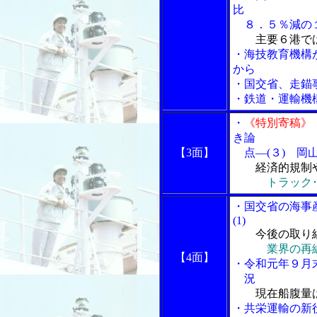
比
８．５％減の１
主要６港で
・海技教育機構
から
・国交省、走錨
・鉄道・運輸機
・
《特別寄稿》
き論
【3面】
点―(３) 岡
経済的規制
トラック
・国交省の海事
(1)
今後の取り
業界の再
【4面】
・令和元年９月
況
現在船腹量
・共栄運輸の新