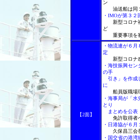
ン
油送船は同１３
・IMOが第３
新型コロナ
ど
重要事項を
・物流連が６月
定
新型コロナ
・海技振興セン
の手
引き」を作成し
に
船員版職場
・海事局が「水
とり
まとめを公表
【2面】
免許取得者
・日港協が６月
久保昌三会
・国交省の港湾