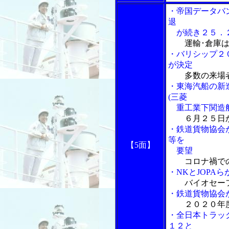
・帝国データバ
退
が続き２５．
運輸･倉庫
・バリシップ２
が決定
多数の来場
・東海汽船の新
(三菱
重工業下関造船
６月２５日
・鉄道貨物協会
等を
【5面】
要望
コロナ禍で
・NKとJOPA
バイオセー
・鉄道貨物協会
２０２０年
・全日本トラック
１２と