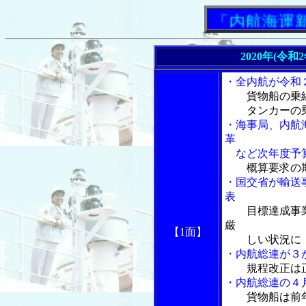
「内航海運新聞
2020年(令和
・全内航が令和
貨物船の乗
タンカーの乗
・海事局、内航
革
など次年度予算
概算要求の
・国交省が輸送
表
目標達成事
厳
【1面】
しい状況に
・内航総連が３
規程改正は
・内航総連の４
貨物船は前