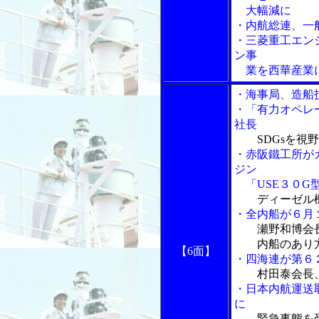
大幅減に
・内航総連、一
・三菱重工エン
ン事
業を西華産業
・海事局、造船
・「有力オペレ
社長
SDGsを視
・赤阪鐵工所が
ジン
「USE３０G
ディーゼル
・全内船が６月
瀬野和博会
内船のあり方
【6面】
・四海連が第６
村田泰会長
・日本内航運送
に
緊急事態を