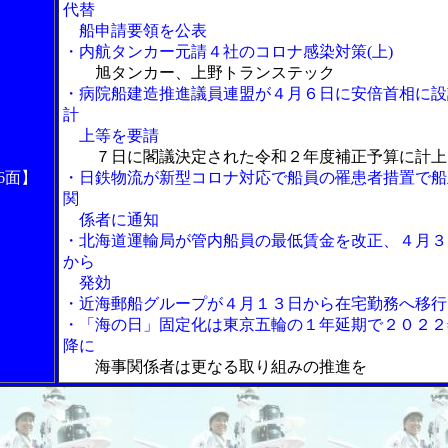
代替
船申請要領を公表
・内航タンカー元請４社のコロナ感染対策(上)
旭タンカー、上野トランステック
・病院船建造推進議員連盟が４月６日に安倍首相に設
計
上等を要請
７日に閣議決定された令和２年度補正予算に計上
6面】
・日鉄物流が新型コロナ対応で船員の罹患者措置で船
関
係者に通知
・北海道運輸局が管内船員の最低賃金を改正、４月３
から
発効
・近海郵船グループが４月１３日から在宅勤務へ移行
・「海の日」固定化は東京五輪の１年延期で２０２２
降に
海事関係者は更なる取り組みの推進を