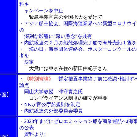
料キ
ャンペーンを中止
緊急事態宣言の全国拡大を受けて
・アジア船主協会、国際海運業界への新型コロナウイ
の
深刻な影響に“深い懸念”を共有
・内航総連の２月の船殻処理完了船で海外売船１隻を
・「海の日」海事団体連絡会、ポスターコンクールの
者を
決定
大賞には東京在住の新田由紀子さん
・
《特別寄稿》
暫定措置事業終了前に確認･検討す
論点
岡山大学教授 津守貴之氏
3面】
コンプライアンス制度の確立が重要
・NKが官公庁船規則を制定
・内航総連の外部委員会委員
・2028年までにゼロエミッション船を商業運航へ(海
の公表
資料より)