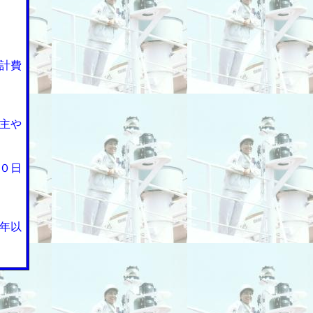
計費
主や
０日
年以