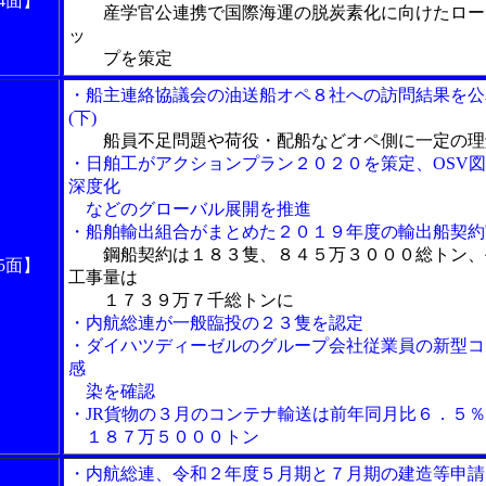
4面】
産学官公連携で国際海運の脱炭素化に向けたロー
ッ
プを策定
・船主連絡協議会の油送船オペ８社への訪問結果を公
(下)
船員不足問題や荷役・配船などオペ側に一定の理
・日舶工がアクションプラン２０２０を策定、OSV
深度化
などのグローバル展開を推進
・船舶輸出組合がまとめた２０１９年度の輸出船契約
鋼船契約は１８３隻、８４５万３０００総トン、
5面】
工事量は
１７３９万７千総トンに
・内航総連が一般臨投の２３隻を認定
・ダイハツディーゼルの
グループ会社従業員の新型コ
感
染を確認
・JR貨物の３月のコンテナ輸送は前年同月比６．５
１８７万５０００トン
・内航総連、令和２年度５月期と７月期の建造等申請