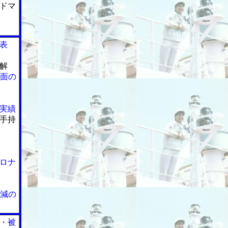
ドマ
表
解
図面の
実績
手持
ロナ
％減の
・被