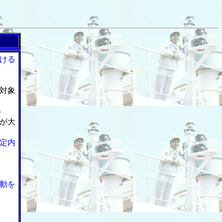
ける
対象
)
が大
定内
動を