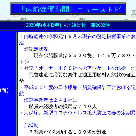
「内航海運新聞」ニューストピックス
2020年(令和2年）4月20日付 第2632号
・内航総連の令和元年９月末現在の暫定措置事業にお
建
造認定状況
現在の船腹量は３９２０隻、６１６万７８０７
トン
・社説「オーナー１００社へのアンケートの総括」(4
代替建造に必要な案件は適正用船料と約款の確立
勢
・平成３０年度の日本船舶・船員確保計画における認
1面】
航
海運事業者は２４１社に
船員未経験者の採用は７４０人
・海保庁、新型コロナウイルス拡大防止で春の定期異
一
部延期
７都県から移動する１０９名が対象