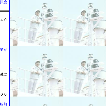
員会
４０
業が
減に
００
船無