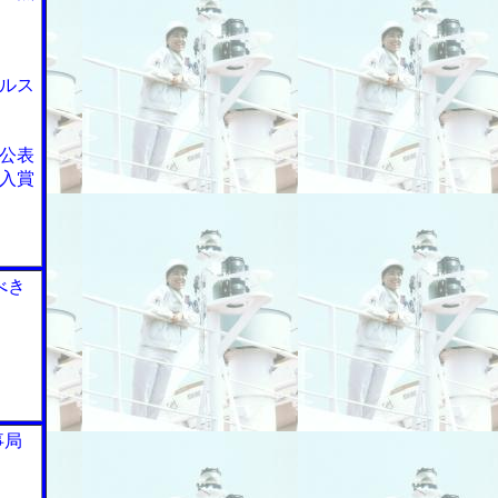
ルス
公表
入賞
べき
事局