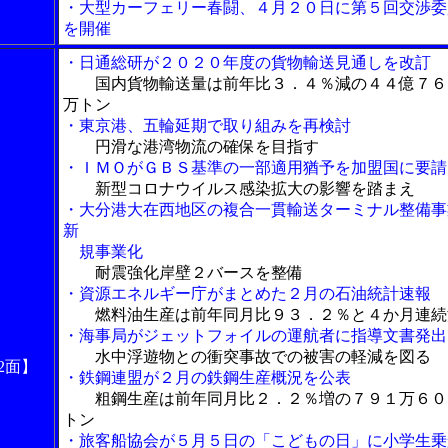
・大型カーフェリー春闘、４月２０日に第５回交渉委
を開催
・日通総研が２０２０年度の貨物輸送見通しを改訂
国内貨物輸送量は前年比３．４％減の４４億７６
万トン
・東京港、五輪延期で取り組みを再検討
円滑な港湾物流の確保を目指す
・ＩＭＯがＧＢＳ基準の一部適用猶予を加盟国に要請
新型コロナウイルス感染拡大の影響を踏まえ
・大分港大在西地区の複合一貫輸送ターミナル整備事
新
規事業化
耐震強化岸壁２バースを整備
・資源エネルギー庁がまとめた２月の石油統計速報
燃料油生産は前年同月比９３．２％と４か月連続
・海事局がジェットフォイルの運航者に指導文書発出
水中浮遊物との衝突事故での被害の軽減を図る
2面】
・鉄鋼連盟が２月の鉄鋼生産概況を公表
粗鋼生産は前年同月比２．２％増の７９１万６０
トン
・旅客船協会が５月５日の「こどもの日」に小学生乗