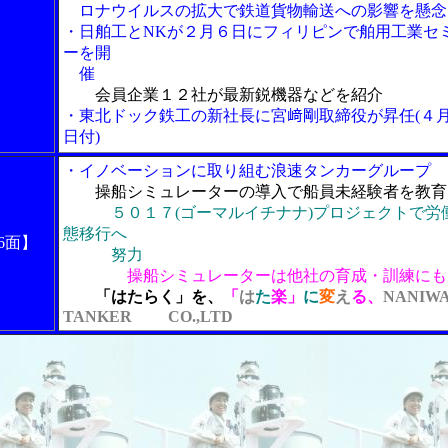
ロナウイルスの拡大で鉄道貨物輸送への影響を懸念
・日舶工とNKが２月６日にフィリピンで舶用工業セ
ーを開
催
会員企業１２社が最新鋭機器などを紹介
・東北ドック鉄工の新社長に宮﨑剛取締役が昇任(４
日付)
・イノベーションに取り組む浪速タンカーグループ
操船シミュレーターの導入で船員未経験者を教育
５０１７(ゴーマルイチナナ)プロジェクトで労
態移行へ
6面】
努力
操船シミュレーターは他社の育成・訓練にも
「はたらく」を、
「
は
た
楽」
に
変
え
る、
NANIW
TANKER CO.,LTD