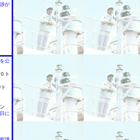
渉が
を公
０ト
/ト
ン
日に
究課