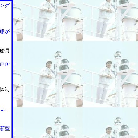
ング
船が
船員
声が
体制
１．
は新型