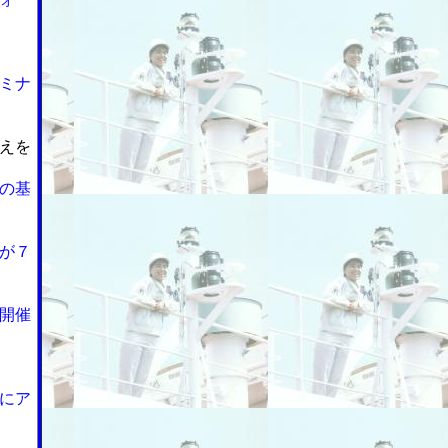
ミナ
えを
の基
が７
開催
にア