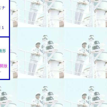
ミナ
月１
働形
開放
A