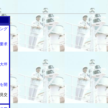
ング
要求
大坪
を開
見交
ォー