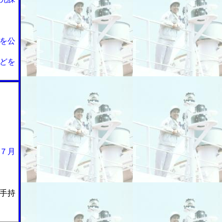
を公
どを
７月
手持