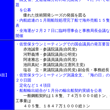
題
を公募
優れた技術開発シーズの発掘を図る
・内航総連の１月期船殻処理完了船で海外売船１５隻
表
・全海運が２月２７日に臨時理事会と事務局長会議な
開催
・佐世保タウンミーティングでの国会議員の発言要旨
赤池誠章・参議院議員(自民党)
河野義博・参議院議員(公明党)
阿達雅志・参議員議員(自民党)
池田真紀・衆議院議員(立憲民主党)
塩谷 立・衆議院議員(自民党) 副会長・事務総長
4面】
・佐世保タウンミーティング決議全文、「海の日」の
２０日固
定化など１４項目
・船舶輸出組合が１月分の輸出船契約実績を公表
一般鋼船契約は１８隻、７４万５０００総トン、
工事量は
４０５隻、１８４７万１０００総トン