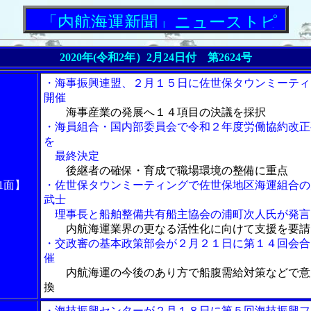
「内航海運新聞」ニューストピックス
2020年(令和2年）2月24日付 第2624号
・海事振興連盟、２月１５日に佐世保タウンミーティ
開催
海事産業の発展へ１４項目の決議を採択
・海員組合・国内部委員会で令和２年度労働協約改正
を
最終決定
後継者の確保・育成で職場環境の整備に重点
1面】
・佐世保タウンミーティングで佐世保地区海運組合の
武士
理事長と船舶整備共有船主協会の浦町次人氏が発言
内航海運業界の更なる活性化に向けて支援を要請
・交政審の基本政策部会が２月２１日に第１４回会合
催
内航海運の今後のあり方で船腹需給対策などで意
換
・海技振興センターが２月１８日に第５回海技振興フ