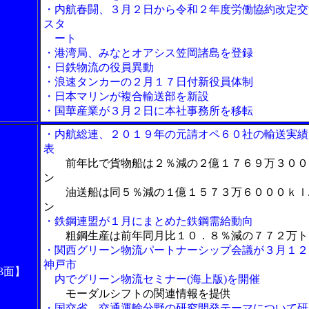
・内航春闘、３月２日から令和２年度労働協約改定交
スタ
ート
・港湾局、みなとオアシス笠岡諸島を登録
・日鉄物流の役員異動
・浪速タンカーの２月１７日付新役員体制
・日本マリンが複合輸送部を新設
・国華産業が３月２日に本社事務所を移転
・内航総連、２０１９年の元請オペ６０社の輸送実績
表
前年比で貨物船は２％減の２億１７６９万３００
ン
油送船は同５％減の１億１５７３万６０００ｋｌ
ン
・鉄鋼連盟が１月にまとめた鉄鋼需給動向
粗鋼生産は前年同月比１０．８％減の７７２万ト
・関西グリーン物流パートナーシップ会議が３月１２
神戸市
3面】
内でグリーン物流セミナー(海上版)を開催
モーダルシフトの関連情報を提供
・国交省、交通運輸分野の研究開発テーマについて研