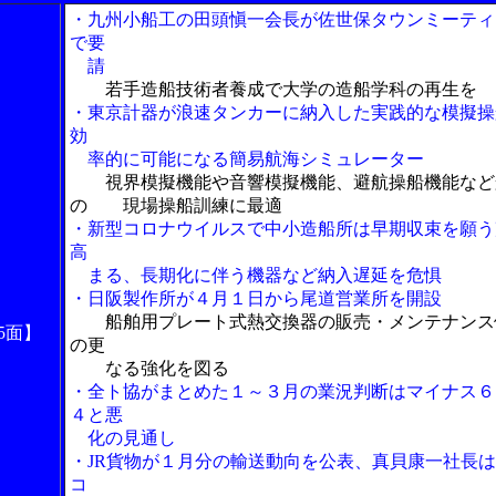
・九州小船工の田頭愼一会長が佐世保タウンミーティ
で要
請
若手造船技術者養成で大学の造船学科の再生を
・東京計器が浪速タンカーに納入した実践的な模擬操
効
率的に可能になる簡易航海シミュレーター
視界模擬機能や音響模擬機能、避航操船機能など
の 現場操船訓練に最適
・新型コロナウイルスで中小造船所は早期収束を願う
高
まる、長期化に伴う機器など納入遅延を危惧
・日阪製作所が４月１日から尾道営業所を開設
船舶用プレート式熱交換器の販売・メンテナンス
5面】
の更
なる強化を図る
・全ト協がまとめた１～３月の業況判断はマイナス６
４と悪
化の見通し
・JR貨物が１月分の輸送動向を公表、真貝康一社長
コ