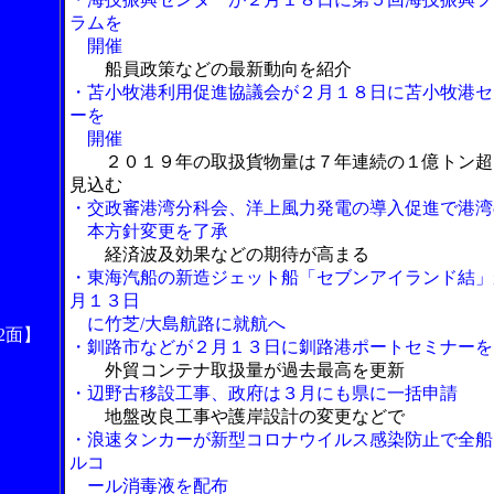
ラムを
開催
船員政策などの最新動向を紹介
・苫小牧港利用促進協議会が２月１８日に苫小牧港セ
ーを
開催
２０１９年の取扱貨物量は７年連続の１億トン超
見込む
・交政審港湾分科会、洋上風力発電の導入促進で港湾
本方針変更を了承
経済波及効果などの期待が高まる
・東海汽船の新造ジェット船「セブンアイランド結」
月１３日
に竹芝/大島航路に就航へ
2面】
・釧路市などが２月１３日に釧路港ポートセミナーを
外貿コンテナ取扱量が過去最高を更新
・辺野古移設工事、政府は３月にも県に一括申請
地盤改良工事や護岸設計の変更などで
・浪速タンカーが新型コロナウイルス感染防止で全船
ルコ
ール消毒液を配布