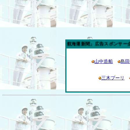
今週の「内航海運新聞」広告スポンサー企業
山中造船
島田
三木プーリ