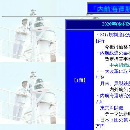
「内航海運新聞」
2020年(令和
・SOx規制強
移行
今後は価格
・内航総連の栗
暫定措置事
中央組織
・一大改革に取
年９
【1面】
月末、呉製鉄所
内外航船
・内航海運研究
ムin
東京を開催
テーマは新
・日本財団の第
万円