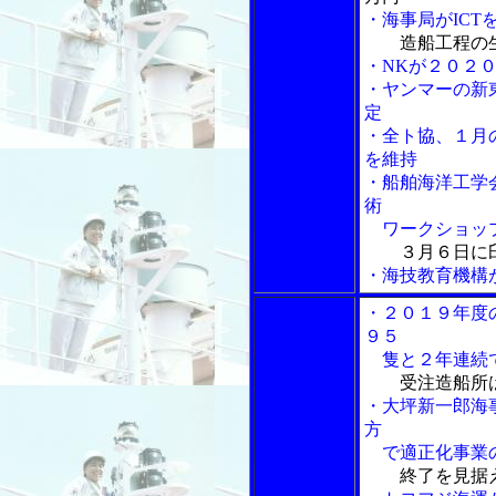
・海事局がIC
造船工程の
・NKが２０２
・ヤンマーの新
定
・全ト協、１月の
を維持
・船舶海洋工学会
術
ワークショッ
３月６日に
・海技教育機構
・２０１９年度
９５
隻と２年連続
受注造船所
・大坪新一郎海
方
で適正化事業
終了を見据