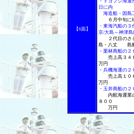
・トヨフジ海運
日に内
海造船・因島
６月中旬に
・東海汽船の３
【6面】
京/大島～神津
２代目のさ
島・八丈 島航
・栗林商船の２
売上高３４
万円
・兵機海運の２
売上高１０
万円
・玉井商船の２
内航海運業
８００
万円