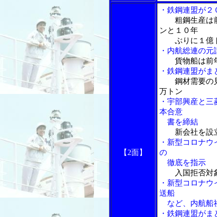
・鉄鋼連盟が２
粗鋼生産は
ンと１０年
ぶりに１億ト
・内航総連の元
貨物船は前
・鉄鋼連盟がま
鋼材需要の
万トン
・宇部興産と三
本合意
書を締結
新会社を設
・新型コロナウ
【2面】
の
徹底を指示
入国拒否対
・新型コロナウ
送船
など、内航船
・鉄鋼連盟がま