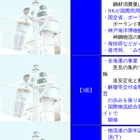
鋼材消費量
・NKが国際民
・国交省、ポー
ポーランド
・神戸海洋博物
神鋼物流の
・海技研などが
・港湾局、「み
・全海運の事業
意見の集約
輸
送安定化と船
・解撤等交付金
【3面】
営
の歩みを振り
・国際物流総合
イトで
開催
・物流連の新年
演(下)