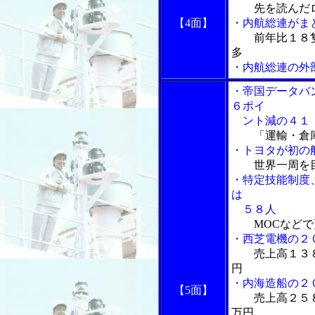
先を読んだ
【4面】
・内航総連がま
前年比１８
多
・内航総連の外
・帝国データバ
６ポイ
ント減の４１
「運輸・倉
・トヨタが初の
世界一周を
・特定技能制度
は
５８人
MOCなど
・西芝電機の２
売上高１３
円
・内海造船の２
【5面】
売上高２５
万円