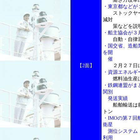
・東京都などが
ストックヤ
減対
策などを説
・船主協会が３
自動・自律
・国交省、造船
を開
催
【2面】
２月２７日
・資源エネルギ
燃料油生産
・鉄鋼連盟がま
関別
発送実績
船舶輸送は
トン
・IMOの第７
衛星
測位システム「
利用