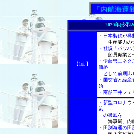
「内航海運新聞」
2020年(令和
・日本製鉄が呉
生産能力の
・社説「パワハラ
船員職業と
・伊藤忠エネク
【1面】
価格
として前期比５
・国交省と経産
始
・商船三井フェ
・新型コロナウ
策
の徹底を
海事局、内
・田渕海運の田
働き方改革