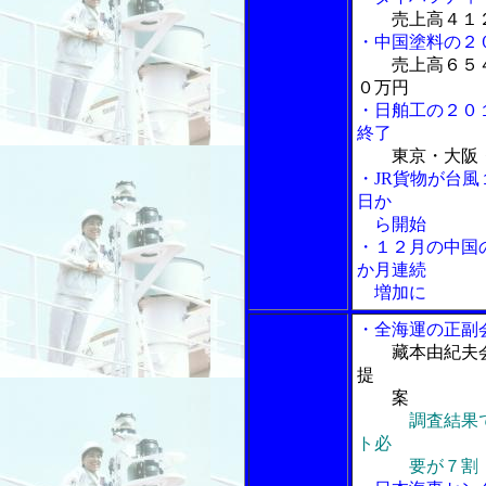
売上高４１
・中国塗料の２
売上高６５
０万円
・日舶工の２０
終了
東京・大阪
・JR貨物が台
日か
ら開始
・１２月の中国
か月連続
増加に
・全海運の正副
藏本由紀夫
提
案
調査結果
ト必
要が７割