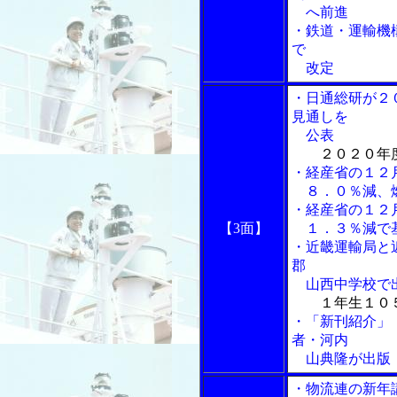
へ前進
・鉄道・運輸機
で
改定
・日通総研が２
見通しを
公表
２０２０年
・経産省の１２
８．０％減、
・経産省の１２
【3面】
１．３％減で基
・近畿運輸局と
郡
山西中学校で
１年生１０
・「新刊紹介」
者・河内
山典隆が出版
・物流連の新年