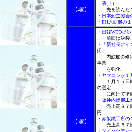
演(上)
【4面】
先を読んだ
・日本船主協会
・IHI原動機の
・日韓WTO提
前回は決裂
・「新社長にイ
氏
内航船の修
事業
を強化
・ヤマニシが１
１月１５日
の選定
に向けて準
・阪神内燃機工
売上高８７
円
・赤阪鐵工所の
【5面】
売上高６７
・ダイハツディ