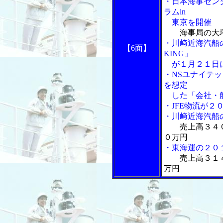
・日本海事セン
ラムin
東京を開催
海事局の大
・川﨑近海汽船の
【6面】
KING」
が１月２１日に
・NSユナイテ
を想定
した「会社・船
・JFE物流が２
・川﨑近海汽船
売上高３４
０万円
・東海運の２０
売上高３１
万円