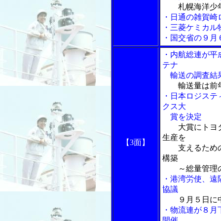
札幌海洋少
・日通の雑賀崎
・三菱ケミカル
・国交省の９月
・内航総連が平
テナ
輸送の調査結
輸送量は前
・日本ロジステ
クス大
賞を決定
大賞にトヨ
生産を
【3面】
支えるための
構築
～総量管理の
・港湾労使、遠隔
協議
９月５日に
・物流連が８月
開催