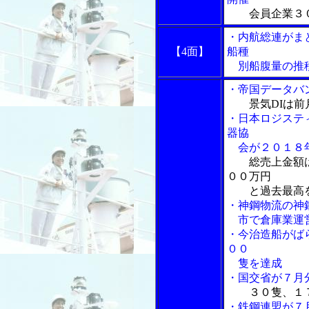
会員企業３
・内航総連がま
【4面】
船種
別船腹量の推
・帝国データバ
景気DIは
・日本ロジステ
器協
会が２０１８年
総売上金額
００万円
と過去最高
・神鋼物流の神鋼
市で倉庫業運
・今治造船がば
００
隻を達成
・国交省が７月
３０隻、１
・鉄鋼連盟が７