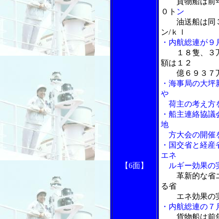
貨物船は前
０ト
ン
油送船は同
ン/ｋｌ
・内航総連が９
１８隻、３
額は１２
億６９３７
・海事局の大坪
や
荷主の考え方を
・船主連絡協議
地
方大会の開催を
・国交省と経産
エネ
【6面】
ルギー効果の実
革新的な省
る省
エネ効果の実
・内航総連の７
貨物船は前