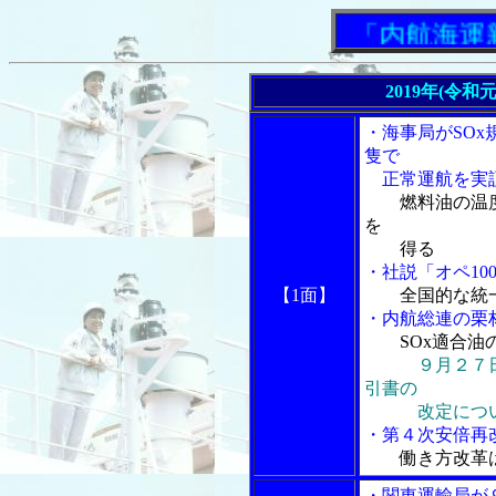
「内航海運新聞」
2019年(令和
・海事局がSO
隻で
正常運航を実
燃料油の温
を
得る
・社説「オペ10
【1面】
全国的な統
・内航総連の栗
SOx適合
９月２７
引書の
改定について
・第４次安倍再
働き方改革
・関東運輸局が