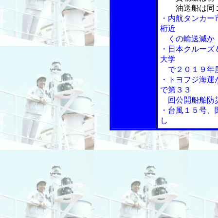
油送船は同１
・内航タンカー
桁近
くの輸送減か
・日本クルーズ
大学
で２０１９年度
・トヨフジ海運
で第３３
回公開船舶防
・台風１５号、
し