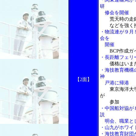
研
修会を開催
荒天時の走
などを強く
・物流連が９月
会を
開催
BCP作成
・長距離フェリ
価格はいま
・海技教育機構
神
【2面】
戸港に帰港
東京海洋大
が
参加
・中国船対協が
説
明会、職業とし
・山九がホワイ
・海技教育財団