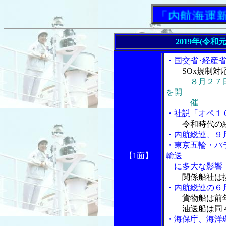
「内航海運新聞
2019年(令和
・国交省･経産
SOx規制
８月２７
を開
催
・社説「オペ１０
令和時代の
・内航総連、９
・東京五輪・パ
【1面】
輸送
に多大な影響
関係船社は
・内航総連の６
貨物船は前
油送船は同４
・海保庁、海洋