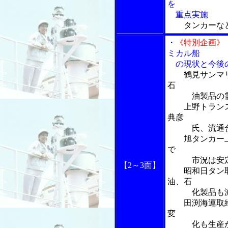
を
重点実施
タンカーなど
・
《特別企画》
ミカル船
の現状と今後の
鶴見サンマ
石
油製品の需要
上野トランステ
典彦
氏、流通合理
旭タンカー上
で
市況は安
【2～3面】
昭和日タン取締
油、石
化製品も減
田渕海運取締
変
化も生産が