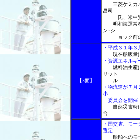
三菱ケミカル物
昌司
氏、米中貿易
明和海運常務
ン･シ
ョック前の市
・平成３１年３
現在船腹量
・資源エネルギ
燃料油生産
リット
【3面】
ル
・物流連が７月
小
委員会を開催
自然災害時
合
・国交省、モー
選定
船舶へのモ