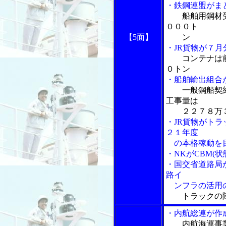
・鉄鋼連盟がま
船舶用鋼材
０００ト
【5面】
ン
・JR貨物が７
コンテナは
０トン
・船舶輸出組合
一般鋼船契
工事量は
２２７８万３
・JR貨物がト
２１年度
の本格稼動を
・NKがCBM(
・国交省道路局
路イ
ンフラの活用の
トラックの
・内航総連が作
内航海運事