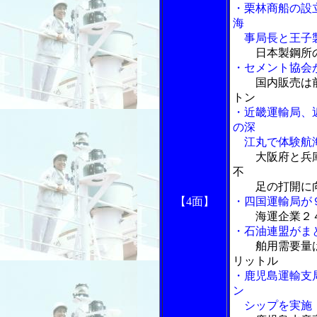
・栗林商船の設
海
事局長と王子製
日本製鋼所
・セメント協会
国内販売は
トン
・近畿運輸局、
の深
江丸で体験航
大阪府と兵
不
足の打開に向
【4面】
・四国運輸局が
海運企業２
・石油連盟がま
舶用需要量
リットル
・鹿児島運輸支
ン
シップを実施