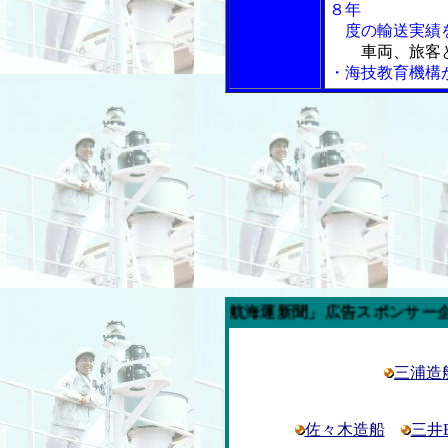
８年
度の輸送実績
車両、旅客
・海技教育機構
今週の「内航海運新聞」広告スポンサー企業
三浦造
佐々木造船
三井