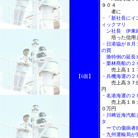
９０４
者に
・「新社長にイ
ィックマリ
ン社長 伊東
培った信用
・日港協が８月
の買
換特例の延長
・栗林商船の２
売上高１１
【6面】
・兵機海運の２
売上高３７
円
・名港海運の２
売上高１８
０万円
・川﨑近海汽船
タ
ーでの傷病者
・九州運輸局が