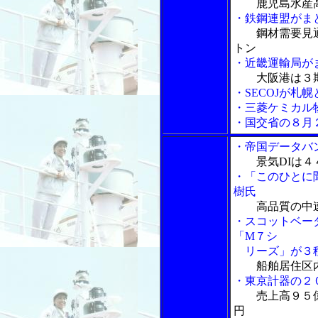
鹿児島水産
・鉄鋼連盟がま
鋼材需要見
トン
・近畿運輸局が
大阪港は３
・SECOJが札
・三菱ケミカル
・国交省の８月
・帝国データバ
景気DIは
・「このひとに
樹氏
高品質の中
・スコットベー
「M７シ
リーズ」が３種
船舶居住区
・東京計器の２
売上高９５
円