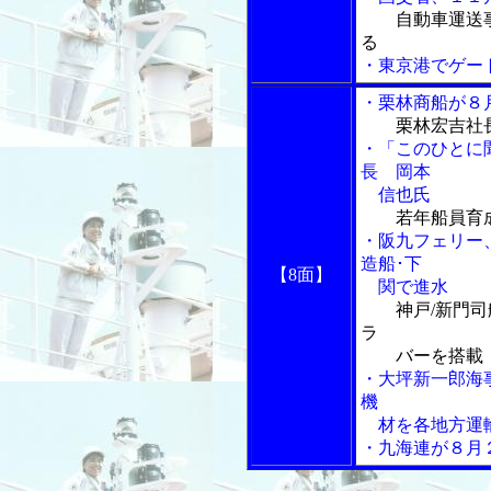
自動車運送
る
・東京港でゲー
・栗林商船が８
栗林宏吉社
・「このひとに
長 岡本
信也氏
若年船員育
・阪九フェリー
造船･下
【8面】
関で進水
神戸/新門
ラ
バーを搭載
・大坪新一郎海
機
材を各地方運
・九海連が８月