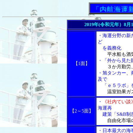
「内航海運新聞
2019年(令和元年）8月
・海運分野の新
ど
を義務化
平水船も酒
・「外から見た
【1面】
３か月勤労
・旭タンカー、
及で
「ｅ５ラボ」
温室効果ガ
・
《社内てい談
海運再
【2～5面】
建策「S&B制
自由化市場
・日本最大の海