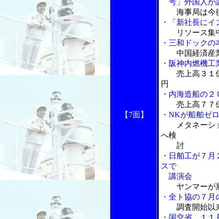
号」外国人が
海事局は今
・「新社長にイ
リソース集
・三和ドックの
中国経済産
・阪神内燃機工
売上高３１
円
・内海造船の２
売上高７７
【7面】
・NKが船舶ゼ
メタネーシ
へ検
討
・日舶工が７月
スで
講演会
ヤンマーが
・全ト協の７月の
調査開始以
・国交省、１１