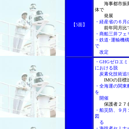
海事都市振
体で
発展
・経産省の６月
【5面】
前年同月比
・商船三井フェ
・鉄道･運輸機
で
改定
・GHGゼロエ
における脱
炭素化技術追求
IMOの目
・全海運の関東
を
開催
保護者２７
・船災防、９月
図
る
・海技者セミナ