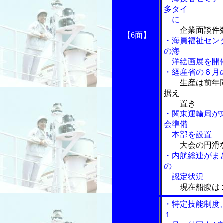
多タイ
に
企業面談件
【6面】
・海員福祉セン
の海
洋絵画展を開
・経産省の６月
生産は前年
据え
置き
・関東運輸局が
会準備
本部を設置
大会の円滑
・内航総連がま
の
認定状況
現在船腹は
・特定技能制度
１