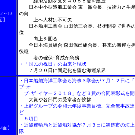
経済活動を支え４０５５隻を建造
日本中小型造船工業会 東 徹会長、技術力と生
2～13
の向
面】
上へ人材は不可欠
日本舶用工業会 山田信三会長、技術開発で世界
位
向上を図る
全日本海員組合 森田保己組合長、将来の海運を
後継
者の確保･育成が急務
・「国民の祝日」の由来と現状
７月２０日に固定化を望む海運業界
・日本船舶海洋工学会ら海事３学会が７月１２日に「
プ･オ
ブ･ザ･イヤー２０１８」など３賞の合同表彰式を開
大賞や各部門の受章者が挨拶
・上野グループの令和元年度事業目標、完全無事故達
ど
５項目
・近畿運輸局と近畿船対協が７月３日に舞鶴市の海上
14面】
隊