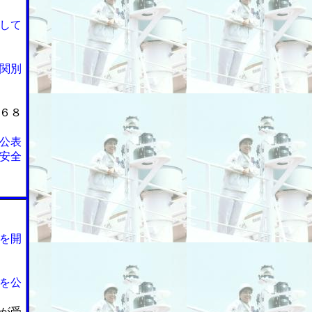
して
関別
６８
公表
安全
を開
を公
が受