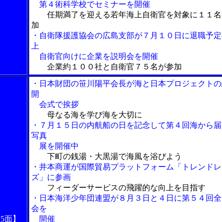
第４術科学校でセミナーを開催
任期満了を迎える若年海上自衛官を対象に１１名
加
・自衛隊援護協会の広島支部が７月１０日に退職予定
上
自衛官向けに企業を説明会を開催
企業約１００社と自衛官７５名が参加
・日本財団の笹川陽平会長が海と日本プロジェクトの
開
会式で挨拶
母なる海を学び海を大切に
・７月１５日の内航船の日を記念して第４回海から届
写真
展を開催中
下町の銭湯・大黒湯で海風を浴びよう
・井本商運が国際貿易プラットフォーム「トレンドレ
ズ」に参画
フィーダーサービスの飛躍的な向上を目指す
・日本海洋少年団連盟が８月３日と４日に第５４回全
会を
15面】
開催