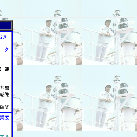
船タ
ェク
は無
基盤
感謝
確認
業要
在意