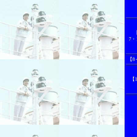
7・
【8
【