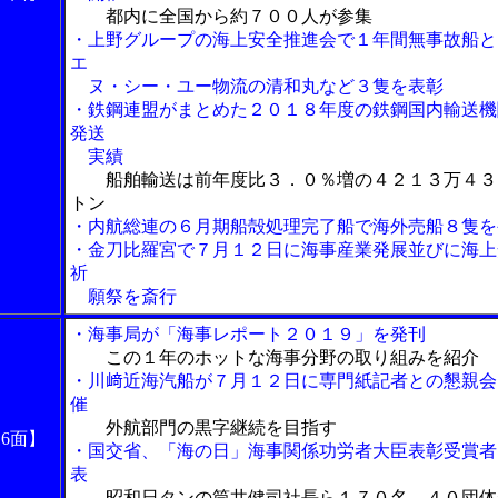
都内に全国から約７００人が参集
・上野グループの海上安全推進会で１年間無事故船と
エ
ヌ・シー・ユー物流の清和丸など３隻を表彰
・鉄鋼連盟がまとめた２０１８年度の鉄鋼国内輸送機
発送
実績
船舶輸送は前年度比３．０％増の４２１３万４３
トン
・内航総連の６月期船殻処理完了船で海外売船８隻を
・金刀比羅宮で７月１２日に海事産業発展並びに海上
祈
願祭を斎行
・海事局が「海事レポート２０１９」を発刊
この１年のホットな海事分野の取り組みを紹介
・川﨑近海汽船が７月１２日に専門紙記者との懇親会
催
外航部門の黒字継続を目指す
16面】
・国交省、「海の日」海事関係功労者大臣表彰受賞者
表
昭和日タンの筒井健司社長ら１７０名、４０団体