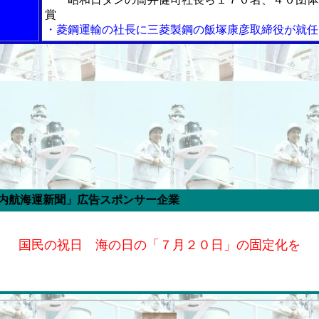
賞
・菱鋼運輸の社長に三菱製鋼の飯塚康彦取締役が就任
」広告スポンサー企業
国民の祝日 海の日の「７月２０日」の固定化を