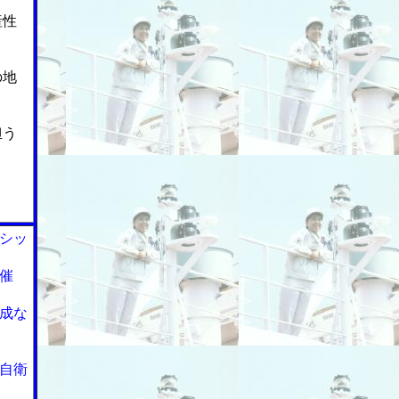
産性
の地
担う
シッ
催
成な
自衛