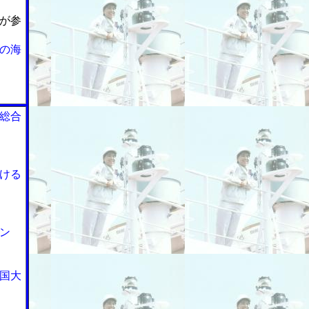
が参
の海
総合
ける
ン
国大