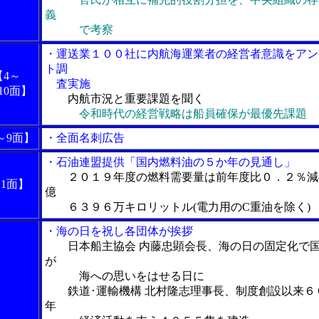
義
で考察
・運送業１００社に内航海運業者の経営者意識をアン
ト調
【4～
査実施
10面】
内航市況と重要課題を聞く
令和時代の経営戦略は船員確保が最優先課題
～9面】
・全面名刺広告
・石油連盟提供「国内燃料油の５か年の見通し」
２０１９年度の燃料需要量は前年度比０．２％減
11面】
億
６３９６万キロリットル(電力用のC重油を除く)
・海の日を祝し各団体が挨拶
日本船主協会 内藤忠顕会長、海の日の固定化で
が
海への思いをはせる日に
鉄道･運輸機構 北村隆志理事長、制度創設以来６
年