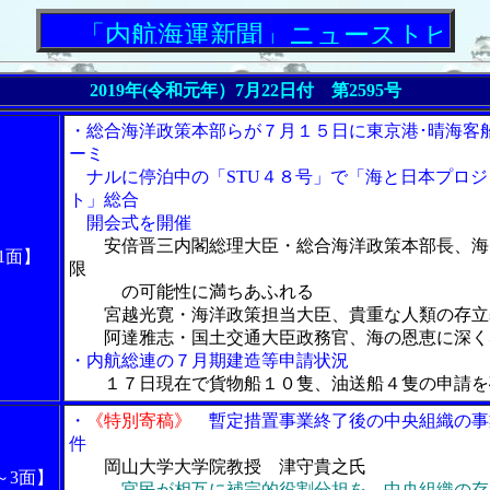
「内航海運新聞」ニューストピックス
2019年(令和元年）7月22日付 第2595号
・総合海洋政策本部らが７月１５日に東京港･晴海客
ーミ
ナルに停泊中の「STU４８号」で「海と日本プロジ
ト」総合
開会式を開催
安倍晋三内閣総理大臣・総合海洋政策本部長、海
1面】
限
の可能性に満ちあふれる
宮越光寛・海洋政策担当大臣、貴重な人類の存立
阿達雅志・国土交通大臣政務官、海の恩恵に深く
・内航総連の７月期建造等申請状況
１７日現在で貨物船１０隻、油送船４隻の申請を
・
《特別寄稿》
暫定措置事業終了後の中央組織の事
件
岡山大学大学院教授 津守貴之氏
～3面】
官民が相互に補完的役割分担を、中央組織の存