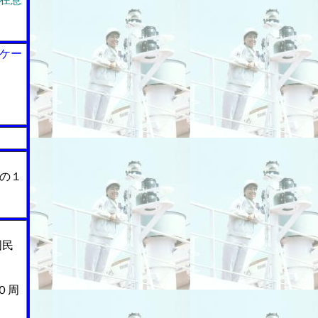
ケー
の１
国民
０周