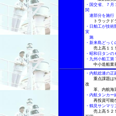
・国交省、７月
関
連部分を施行
トラックド
・日舶工が技術
実
施
・新来島どっく
売上高１１
・昭和日タンの
・九州小船工第
中小造船業
・内航総連の正
重点課題は
改
革、内航海運
・内航タンカー
再投資可能
・鶴見サンマリ
売上高５２