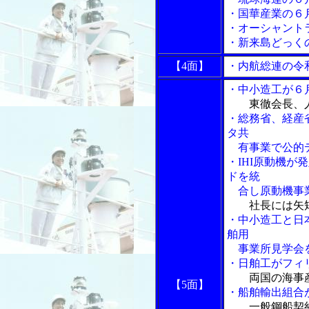
・国華産業の６
・オーシャント
・新来島どっく
【4面】
・内航総連の令
・中小造工が６
東徹会長、
・総務省、経産
タ共
有事業で公的デ
・IHI原動機
ドを統
合し原動機事業
社長には矢
・中小造工と日
舶用
事業所見学会
・日舶工がフィリ
両国の海事
【5面】
・船舶輸出組合
一般鋼船契