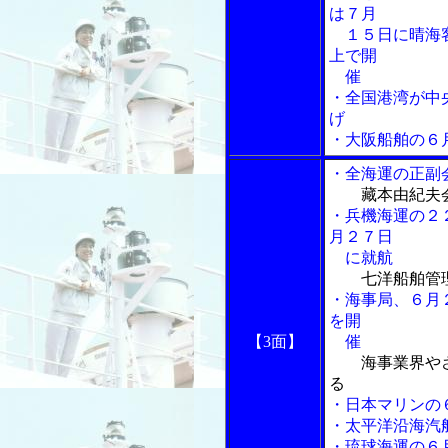
は７月
１５日に晴海客
上で開
催
・全国港湾が中
げ
・大阪船舶の６
・全海運の正副
藏本由紀夫
・兵機海運の２
月２７日
に就航
七洋船舶管
・海事局、６月
を開
【3面】
催
海事業界や
る
・日本マリンの
・太平洋沿海汽
・琉球海運の６