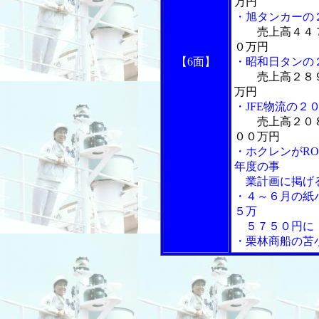
万円
・旭タンカーの
売上高４４
０万円
【6面】
・昭和日タンの
売上高２８
万円
・JFE物流の２
売上高２０
００万円
・ホクレンがR
年度の事
業計画に掲げ
・４～６月の紙
５万
５７５０円に
・栗林商船の苫