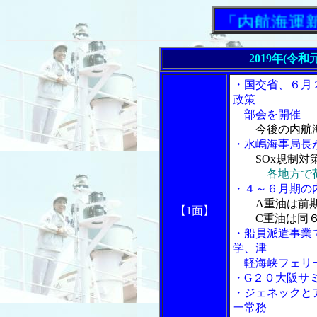
「内航海運新聞」
2019年(令和
・国交省、６月
政策
部会を開催
今後の内航
・水嶋海事局長
SOx規制
各地方で
・４～６月期の
A重油は前
【1面】
C重油は同６
・船員派遣事業
学、津
軽海峡フェリ
・G２０大阪サ
・ジェネックと
一常務