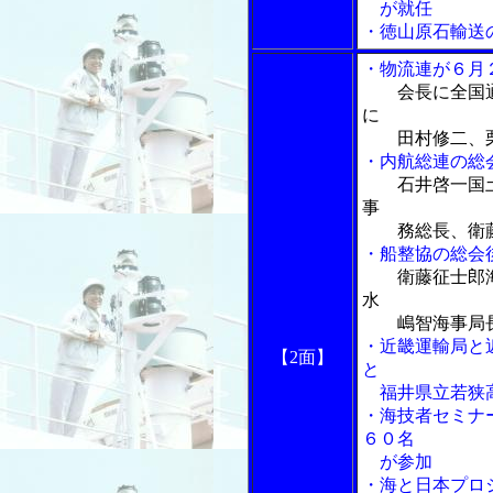
が就任
・徳山原石輸送
・物流連が６月
会長に全国
に
田村修二、栗
・内航総連の総
石井啓一国
事
務総長、衛藤
・船整協の総会
衛藤征士郎
水
嶋智海事局長、
・近畿運輸局と
【2面】
と
福井県立若狭高
・海技者セミナ
６０名
が参加
・海と日本プロ