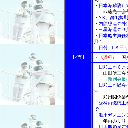
・日本海難防止
武藤光一会
・NK、鋼船規
・内航総連の外
・三星海運の６
・日本船主責任
月１
日付･１８日付
【4面】
・
《資料》
国交
・日舶工が６月
山田信三会
新副会長
・日舶工が総会
催
舶用関係業
・阪神内燃機工
で
舶用ガスエンジ
年内のリリ
・日本船舶品質