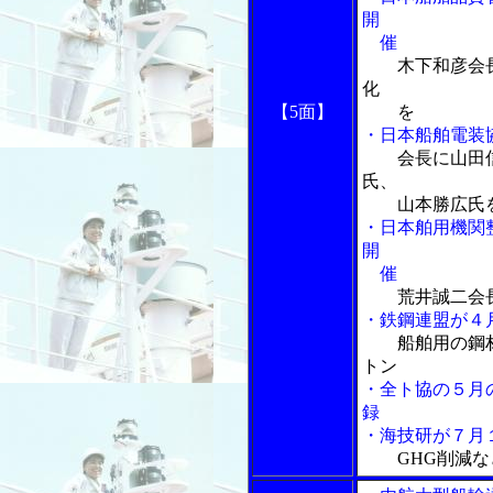
開
催
木下和彦会長
化
【5面】
を
・日本船舶電装
会長に山田
氏、
山本勝広氏
・日本舶用機関
開
催
荒井誠二会
・鉄鋼連盟が４
船舶用の鋼
トン
・全ト協の５月
録
・海技研が７月
GHG削減