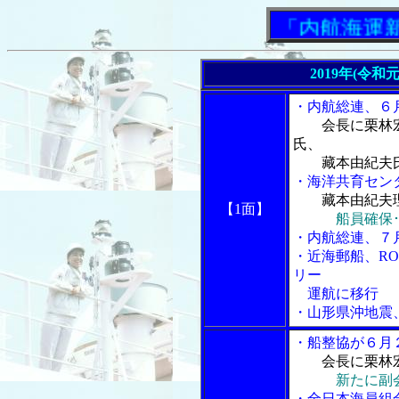
「内航海運新聞」
2019年(令和
・内航総連、６
会長に栗林
氏、
藏本由紀夫氏
・海洋共育セン
藏本由紀夫
【1面】
船員確保
・内航総連、７
・近海郵船、RO
リー
運航に移行
・山形県沖地震
・船整協が６月
会長に栗林
新たに副
・全日本海員組