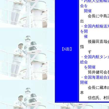
・内航大型船輸
会を
開催
会長に中島
出
・全国内航輸送
を開
催
後藤田直哉
指
【6面】
す
・全国内航タン
総会
を開催
筒井健司会
・全国海運組合
開催
会長に藏本
本
信也氏、村田