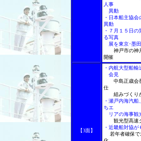
人事
異動
・日本船主協会
異動
・７月１５日の
る写真
展を東京･墨田
神戸市の神
開催
・内航大型船輸
会見
中島正歳会
仕
組みづくり
・瀬戸内海汽船
ちエ
リアの海事観光
観光型高速
・近畿船対協が
【3面】
若年者確保で
化