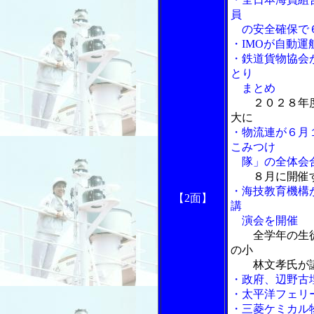
員
の安全確保で６
・IMOが自動
・鉄道貨物協会
とり
まとめ
２０２８年
大に
・物流連が６月
こみつけ
隊」の全体会
８月に開催
・海技教育機構
【2面】
講
演会を開催
全学年の生
の小
林文孝氏が
・政府、辺野古
・太平洋フェリ
・三菱ケミカル