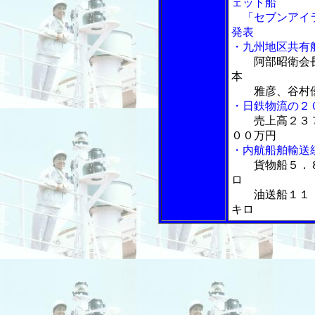
ェット船
「セブンアイラ
発表
・九州地区共有
阿部昭衛会
本
雅彦、谷村優
・日鉄物流の２
売上高２３
００万円
・内航船舶輸送
貨物船５．
ロ
油送船１１．
キロ