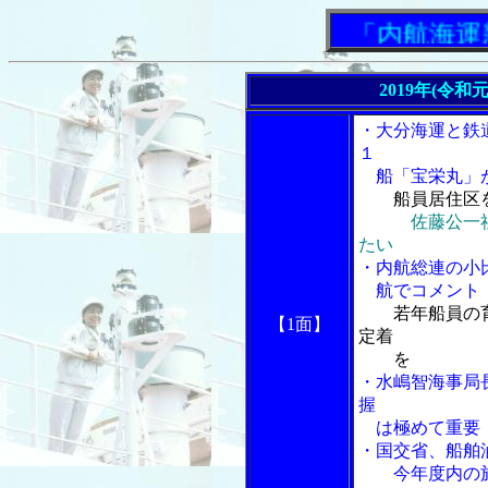
「内航海運新
2019年(令和
・大分海運と鉄
１
船「宝栄丸」
船員居住区
佐藤公一
たい
・内航総連の小
航でコメント
若年船員の
【1面】
定着
を
・水嶋智海事局
握
は極めて重要
・国交省、船舶
今年度内の施