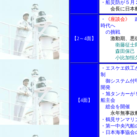
・船災防が５月
会長に日本
・
《座談会》
政
時代へ
の挑戦
【2～4面】
激動期、悪
衛藤征士
森田保己・全
小比加恒久・
・エスケエ鉄工
制
御システム付甲
開発
・旭タンカーが
【4面】
船主会
総会を開催
永年無事故
・鶴見サンマリ
・第一中央汽船
・日本海事協会