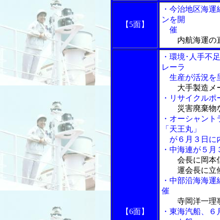
・今治地区海運
ンを開
【5面】
催
内航海運の
・環境･人手不
レーラ
生産が活況を
大手製造メ
・リサイクルポ
災害廃棄物
・オーシャント
「天王丸」
が６月３日に
・中海連が５月
会長に岡本
運会長に立
・中部沿海海運
催
寺岡洋一理
【6面】
・東海汽船、６