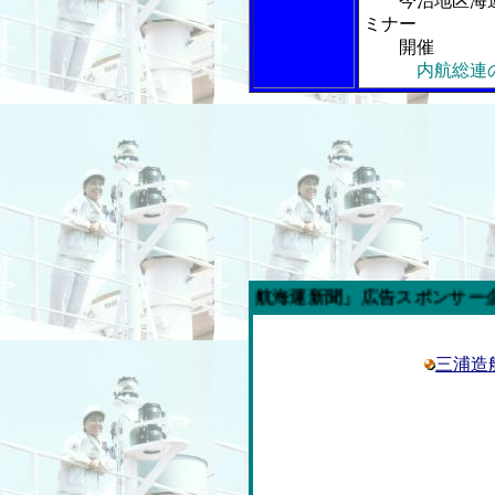
今治地区海運
ミナー
開催
内航総連
今週の「内航海運新聞」広告スポンサー企業
三浦造