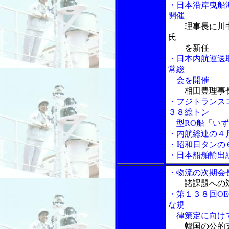
・日本沿岸曳船
開催
理事長に川
氏
を新任
・日本内航運送
常総
会を開催
相田豊理事
・フジトランス
３８総トン
型RO船「いず
・内航総連の４
・昭和日タンの
・日本船舶輸出
・物流の次期会
諸課題への
・第１３８回O
な規
律策定に向け
韓国の公的