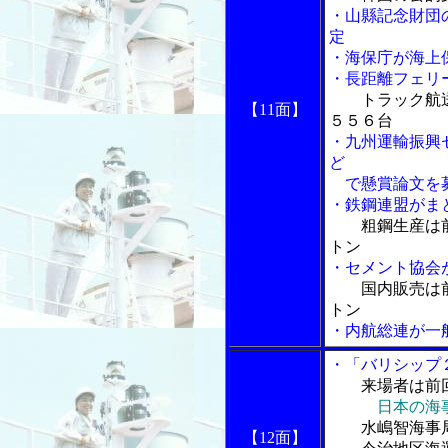
・山縣記念財団
定
・海保庁が海上
・長距離フェリ
トラック航
【11面】
５５６台
・九州運輸振興
ど
で懸賞論文を
・鉄鋼連盟がま
粗鋼生産は
トン
・セメント協会
国内販売は
トン
・内航総連が一
・「バリシップ
来場者は前
日本の海
水嶋智海事局
【12面】