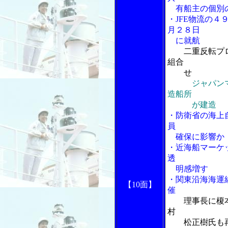
有船主の個別
・JFE物流の
月２８日
に就航
二重反転プ
組合
せ
ジャパン
造船所
が建造
・防衛省の海上
員
確保に影響か
・近海船マーケ
透
明感増す
・関東沿海海運
【10面】
催
理事長に榎
村
松正樹氏も