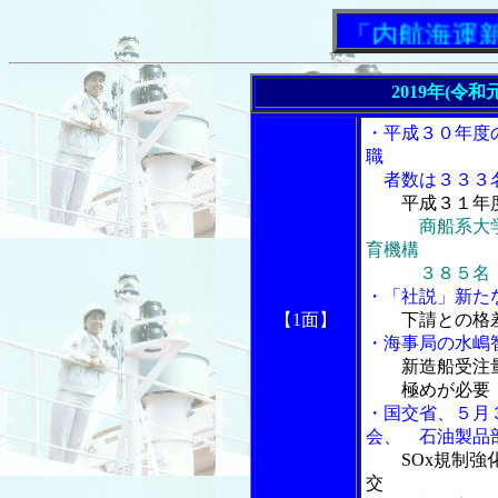
「内航海運新聞」
2019年(令和
・平成３０年度
職
者数は３３３
平成３１年
商船系大
育機構
３８５名
・「社説」新た
【1面】
下請との格
・海事局の水嶋
新造船受注
極めが必要
・国交省、５月
会、 石油製品
SOx規制
交