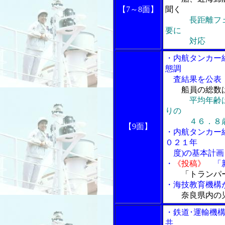
【7～8面】
聞く
長距離フ
要に
対応
・内航タンカー
態調
査結果を公表
船員の総数
平均年齢
りの
４６．８
【9面】
・内航タンカー
０２１年
度)の基本計画
・
《投稿》
「新
「トランパ
・海技教育機構
奈良県内の
・鉄道･運輸機
共