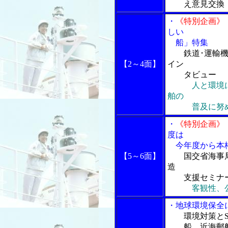
え意見交換
・
《特別企画》
しい
船」特集
鉄道･運輸
【2～4面】
イン
タビュー
人と環境
舶の
普及に努
・
《特別企画》
度は
今年度から本
【5～6面】
国交省海事
造
支援セミナー
客観性、
・地球環境保全
環境対策と
船、近海郵船