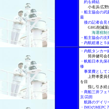
約を締結
小名浜/広
・船主協会の武
最
後の記者会見
GHG削減
海運税制
・船主協会の次
・内航総連と５
・内航タンカー
筒井健司会
・帆船日本丸保
修
事業費として２
上野孝委員
を目
指し引き続き
・商船三井フェ
京/苅田
航路のデイリ
・IMOのMEP