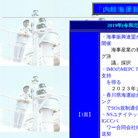
「内航海運新聞」
2019年(令和
・海事振興連盟
開催
海事産業の
グ決
議」採択
・IMOのMEP
支持
を得る
２０２３年
・香川県海運組
ング
でSOx規制適
【1面】
・NSユナイテッ
IGCCパ
ワー合同会社向
送契