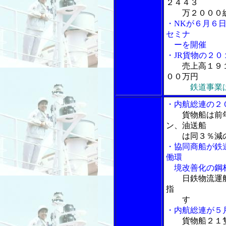
２４４３
万２０００
・NKが６月６
セミナ
ーを開催
・JR貨物の２
売上高１９
００万円
鉄道事業
・内航総連の２
貨物船は前
ン、油送船
は同３％減の１
・協同商船が鉄
働環
境改善化の鋼
日鉄物流運
指
す
・内航総連が５
貨物船２１