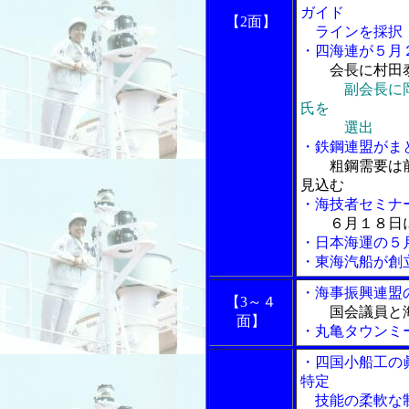
ガイド
【2面】
ラインを採択
・四海連が５月
会長に村田
副会長に
氏を
選出
・鉄鋼連盟がま
粗鋼需要は
見込む
・海技者セミナ
６月１８日
・日本海運の５
・東海汽船が創
・海事振興連盟
【3～４
国会議員と
面】
・丸亀タウンミ
・四国小船工の
特定
技能の柔軟な制