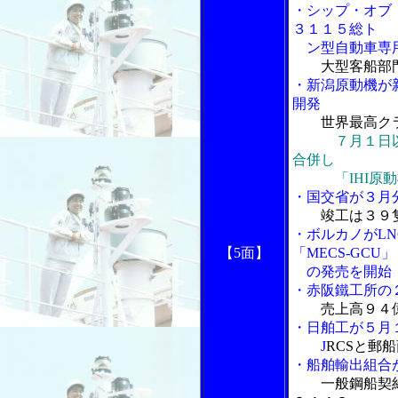
・シップ・オブ
３１１５総ト
ン型自動車専用船
大型客船部門に
・新潟原動機が
開発
世界最高クラ
７月１日
合併し
「IHI原動
・国交省が３月
竣工は３９
・ボルカノがL
【5面】
「MECS-GCU」
の発売を開始
・赤阪鐵工所の
売上高９４
・日舶工が５月
J
RCSと郵
・船舶輸出組合
一般鋼船契