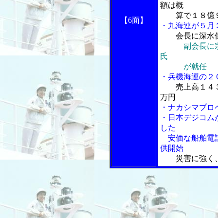
額は概
算で１８億９
【6面】
・九海連が５月
会長に深水
副会長に
氏
が就任
・兵機海運の２
売上高１４
万円
・ナカシマプロ
・日本デジコム
した
安価な船舶電話「S
供開始
災害に強く