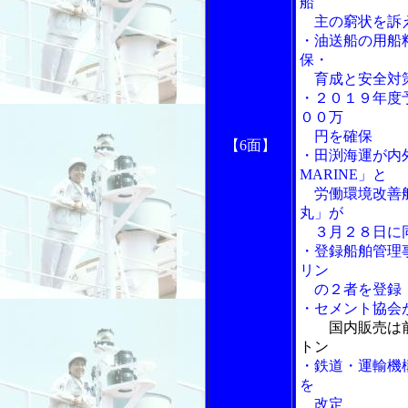
船
主の窮状を訴
・油送船の用船
保・
育成と安全対
・２０１９年度
００万
円を確保
【6面】
・田渕海運が内外
MARINE」と
労働環境改善船
丸」が
３月２８日に
・登録船舶管理
リン
の２者を登録
・セメント協会
国内販売は
トン
・鉄道・運輸機
を
改定