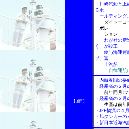
・川崎汽船と上
Ｇホ
ールディング
ダイトーコ
ーポレー
ション
・「わが社の新
く」が竣工
鈴与海運運航
ブ、冨
士汽船
自律運航
・内航春闘の妥
・経産省の２月
前年同月比
・経産省の２月
【3面】
生産は前年
・JFE物流の４
・旭タンカーの
・新日本近海汽