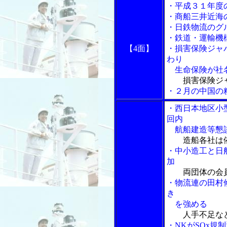
・平成３１年度
・商船三井近海
・日鉄物流のグ
・鉄道・運輸機
【4面】
・損害保険ジャ
わり
生命保険が社
損害保険ジ
・２月の中国の
・西日本地区小
回内
航船建造等懇
造船各社は
・中小造工と日
加
両団体の会
・物流連の田村
き
を強める
人手不足な
・NKがSOx