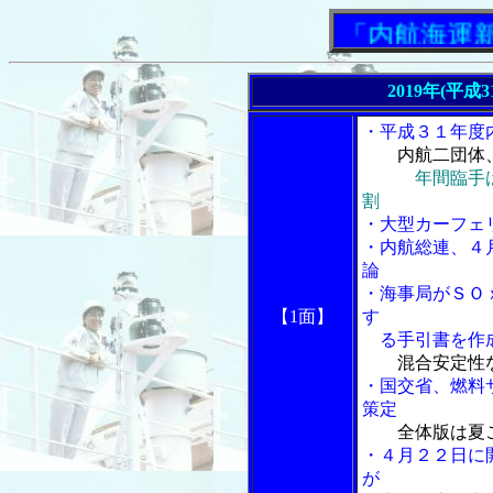
「内航海運新聞」
2019年(平成
・平成３１年度
内航二団体
年間臨手
割
・大型カーフェ
・内航総連、４
論
・海事局がＳＯ
【1面】
す
る手引書を作
混合安定性
・国交省、燃料
策定
全体版は夏
・４月２２日に
が