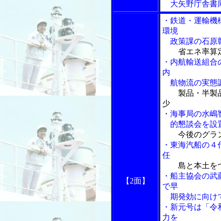
大矢野庁舎書
・鉄道・運輸機
環境
政策課の石原彰
省エネ率算
・内航輸送組合
内
航物流の実態
製品・半製
少
・海事局の水嶋
的懇談会を設
今後のグラ
・東海汽船の４
任
島と本土を
・船主協会の武
【2面】
で早
期発効に向けて
・新元号は「令
力を