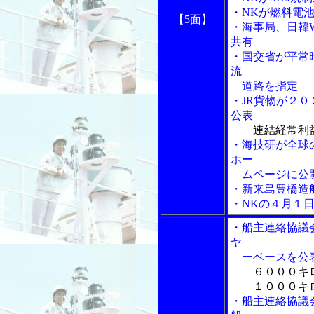
・NKが燃料電
【5面】
・海事局、日韓
共有
・国交省が平常
流
道路を指定
・JR貨物が２
公表
連結経常利
・海技研が全球
ホー
ムページに公
・新来島豊橋造
・NKの４月１
・船主連絡協議
ヤ
ーベースを公
６０００キ
１０００キロ
・船主連絡協議