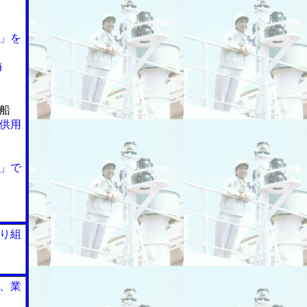
」を
海
船
供用
」で
り組
、業