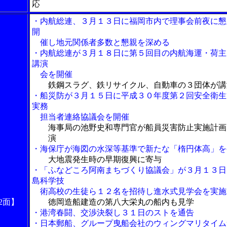
応
・内航総連、３月１３日に福岡市内で理事会前夜に懇
開
催し地元関係者多数と懇親を深める
・内航総連が３月１８日に第５回目の内航海運・荷主
講演
会を開催
鉄鋼スラグ、鉄リサイクル、自動車の３団体が講
・船災防が３月１５日に平成３０年度第２回安全衛生
実務
担当者連絡協議会を開催
海事局の池野史和専門官が船員災害防止実施計画
演
・海保庁が海図の水深等基準で新たな「楕円体高」を
大地震発生時の早期復興に寄与
・「ふなどころ阿南まちづくり協議会」が３月１３日
島科学技
術高校の生徒ら１２名を招待し進水式見学会を実施
2面】
徳岡造船建造の第八大栄丸の船内も見学
・港湾春闘、交渉決裂し３１日のストを通告
・日本郵船、グループ曳船会社のウィングマリタイム