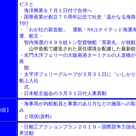
ビスと
海洋興業を７月１日付で合併へ
・国華産業が創立７０周年記念で社史「遥かなる海路
刊行
・「わが社の新造船」 運航・NSユナイテッド海運
運、船主・
智内海運の４９９総トン型貨物船「景新丸」が就航
山中造船で建造された居住環境を配慮した最新鋭
・名門大洋フェリーの大阪南港ターミナルの人道橋が
再
開
・太平洋フェリーグループが３月３１日に「いしかり
船上入社
式
・日本船主協会の３月３１日付人事異動
・海事局が内航船員と事業のあり方などの施策への取
3面】
み
と現状(資料)
・日舶工アクションプラン２０１９～国際競争力強化
界活動