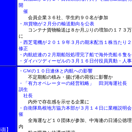
開
催
会員企業３６社、学生約９０名が参加
・JR貨物が２月分の輸送動向を公表
コンテナ貨物輸送は８か月ぶりの増加の１７３万
に
・西芝電機が２０１９年３月の期末配当１株当たり２
修正
・内航総連の２月期船殻処理完了船で海外売船６隻を
・ダイハツディーゼルの３月１６日付役員異動・人事
・GWの１０日連休と内航への影響
不定期船の積み・揚げ港の荷役に影響か
・「有力オペレーターの経営戦略」 田渕海運社長 
訓生
社長
内外で存在感を示せる企業に
・自衛隊島根地方協力本部が３月１４日に業種説明会
催
全海運など１０団体が参加、中海連の日浦公徳理
内
6面】