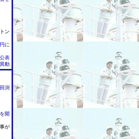
トン
円に
公表
異動
田渕
を開
事が