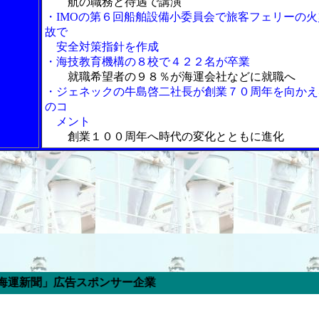
航の職務と待遇で講演
・IMOの第６回船舶設備小委員会で旅客フェリーの火
故で
安全対策指針を作成
・海技教育機構の８校で４２２名が卒業
就職希望者の９８％が海運会社などに就職へ
・ジェネックの牛島啓二社長が創業７０周年を向かえ
のコ
メント
創業１００周年へ時代の変化とともに進化
告スポンサー企業