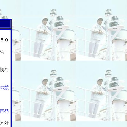
５０
/キ
靭な
の競
再発
と対