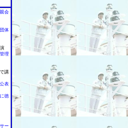
親会
団体
演
管理
で講
公表
に徳
サー