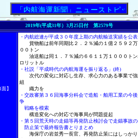
「内航海運新聞」ニューストピックス
2019年(平成31年）
3月25日付 第2579号
・内航総連が平成３０年度上期の内航輸送実績を公表
貨物船は前年同期比２．２％減の１億２５９２万
００トン
油送船は同１．７％減の６６１１万１０００トン
ロリットル
・社説「平成時代の内航海運を振り返る」(終)
次代の変化に対応し生存、求心力のある事業で強
組
1面】
織力を
・交政審第３６回海事分科会で造船・舶用工業の今後
争
戦略を模索
構造変化への対応で海事局が問題提起
・第５回荒天時の走錨等再発防止検討会で走錨事故の
防止策で最終報告書とりまとめ
海保庁の岩並秀一長官、再発防止策にはしっかり