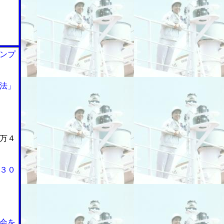
ンプ
法」
万４
３０
会を