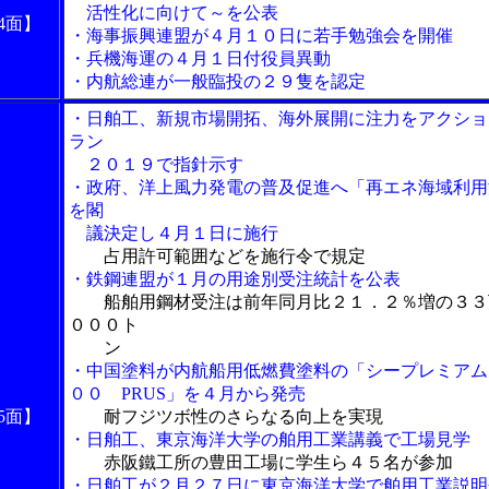
活性化に向けて～を公表
4面】
・海事振興連盟が４月１０日に若手勉強会を開催
・兵機海運の４月１日付役員異動
・内航総連が一般臨投の２９隻を認定
・日舶工、新規市場開拓、海外展開に注力をアクショ
ラン
２０１９で指針示す
・政府、洋上風力発電の普及促進へ「再エネ海域利用
を閣
議決定し４月１日に施行
占用許可範囲などを施行令で規定
・鉄鋼連盟が１月の用途別受注統計を公表
船舶用鋼材受注は前年同月比２１．２％増の３３
０００ト
ン
・中国塗料が内航船用低燃費塗料の「シープレミアム
００ PRUS」を４月から発売
5面】
耐フジツボ性のさらなる向上を実現
・日舶工、東京海洋大学の舶用工業講義で工場見学
赤阪鐵工所の豊田工場に学生ら４５名が参加
・日舶工が２月２７日に東京海洋大学で舶用工業説明