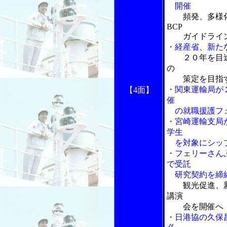
開催
頻発、多様
BCP
ガイドライン
・経産省、新た
２０年を目
の
策定を目指
・関東運輸局が
【4面】
催
の就職援護フェ
・宮崎運輸支局
学生
を対象にシッ
・フェリーさん
で受託
研究契約を締
観光促進、
講演
会を開催へ
・日港協の久保