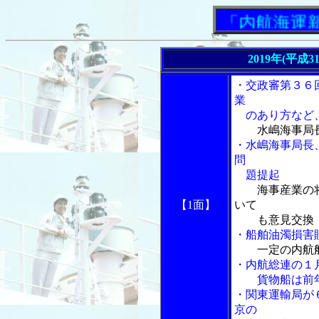
「内航海運新聞」
2019年(平成3
・交政審第３６
業
のあり方など、
水嶋海事局
・水嶋海事局長
問
題提起
海事産業の
【1面】
いて
も意見交換
・船舶油濁損害
一定の内航
・内航総連の１
貨物船は前年
・関東運輸局が
京の