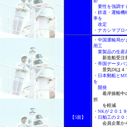
必
要性を強調する
・鉄道・運輸機
率を
改定
・ナカシマプロ
・中国運輸局が
用工
業製品の生産
新造船受注
・帝国データバ
景気DIは
・日本郵船とM
を
開発
着岸操船中
担
を軽減
・NKが２０１
【5面】
・日舶工の２０
会員企業か