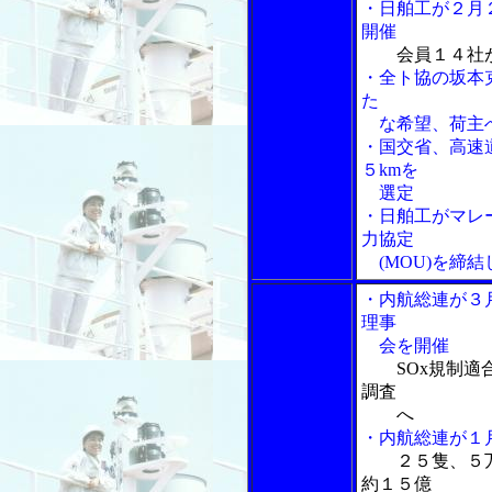
・日舶工が２月
開催
会員１４社
・全ト協の坂本
た
な希望、荷主へ
・国交省、高速
５kmを
選定
・日舶工がマレ
力協定
(MOU)を締
・内航総連が３
理事
会を開催
SOx規制
調査
へ
・内航総連が１
２５隻、５
約１５億