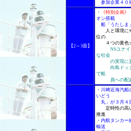
参加企業４０社
・
《特別企画》
オン搭載
船「うたしま
人と環境に
位の
４つの黄色☆
【2～3面】
NSユナ
な社会
の実現に
向島ドックの
で船
員への配
・川﨑近海汽船
いどう
丸」が３月４日
定時性の高
推進
・内航タンカー
輸送