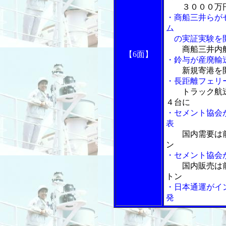
３０００万
・商船三井らが
ム
の実証実験を
商船三井内
【6面】
・鈴与が産廃輸
新規寄港を
・長距離フェリ
トラック航
４台に
・セメント協会
表
国内需要は
ン
・セメント協会
国内販売は
トン
・日本通運がイ
発