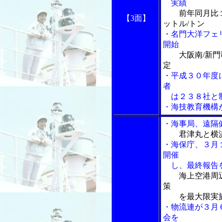
実績
前年同月比
【3面】
ットル/トン
・名門大洋フェ
開始
大阪南/新
定
・平成３０年度
者
は２３８社と制
・海技教育機構
・海事局、遠隔
君津丸と横
・海保庁、３月
開催
し、最終報告
海上空港周
策
を最大限実
・物流連が３月
会を