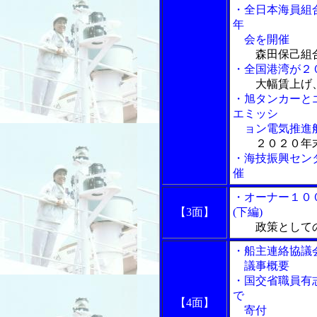
・全日本海員組
年
会を開催
森田保己組
・全国港湾が２
大幅賃上げ
・旭タンカーと
エミッシ
ョン電気推進船
２０２０年
・海技振興セン
催
・オーナー１０
【3面】
(下編)
政策として
・船主連絡協議
議事概要
・国交省職員有
で
【4面】
寄付