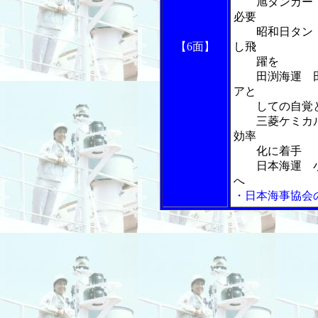
旭タンカー 
必要
昭和日タン 
【6面】
し飛
躍を
田渕海運 田
アと
しての自覚と
三菱ケミカル
効率
化に着手
日本海運 小
へ
・日本海事協会