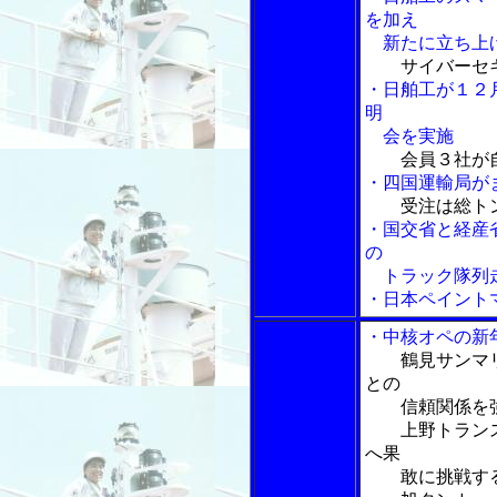
を加え
新たに立ち上
サイバーセ
・日舶工が１２
明
会を実施
会員３社が
・四国運輸局が
受注は総ト
・国交省と経産
の
トラック隊列走
・日本ペイント
・中核オペの新
鶴見サンマ
との
信頼関係を
上野トランス
へ果
敢に挑戦す