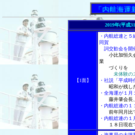
「内航海運新聞
2019年(平成3
・内航総連と５
同賀
詞交歓会を開
小比加恒久
業
づくりを
未体験の
【1面】
・社説「平成時
昭和が残し
・全海運が１月
藤井肇会長
・内航総連の１
前年同月比
・内航総連の１
１８日現在
・海事局の大坪