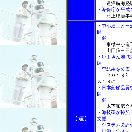
遠洋航海経
・海保庁が平成
海上環境事
・中小造工と日
開
催
東徹中小造
山田信三日舶
・いよぎん地域
調
査結果を公表
２０１９年
ス１３に
・日本船舶品質
開
催
木下和彦会長
・海技研が操船
【5面】
支援
システムの評
・日舶工のスマ