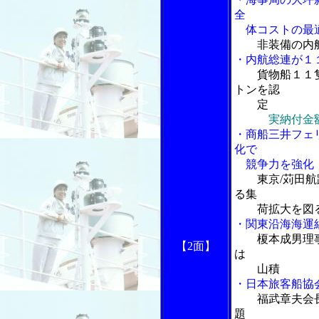
全
体コストの最
非装備の内
・内航総連が１
貨物船１１
トンを認
定
実納付金
・商船三井フェ
化で
競争力を強化
東京/苅田
る集
荷拡大を図
・関東沿海海運
榎本成男理
【2面】
は
山積
・日本旅客船協
福武章夫会
題