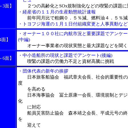
～3面】
２つの高齢化とSOx規制強化などの喫緊の課題に
・経産省の１１月の生産動態統計速報
前年同月比で粗鋼０．５％減、燃料油４．５％減
・トヨフジ海運の１月１日付組織変更と人事異動など
・オーナー１００社に内航市況と重要課題でアンケー
4面】
(中編)
オーナー事業者の現状実態と最大課題などを聞く
・中小造船所の現状と課題でアンケート(後編)
～6面】
喫緊の課題の労働力不足と資材高騰に挑戦
・団体代表の新年の挨拶
日本旅客船協会 福武章夫会長、社会的重要性の
度
を高める
日本海事協会 冨士原康一会長、環境規制とデジ
化
に対応
船員災害防止協会 森本靖之会長、平成元号の終
を
迎えて