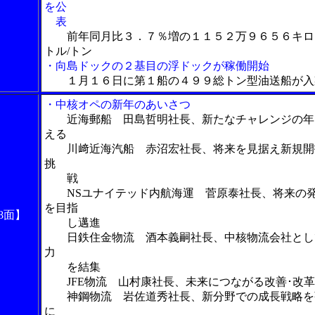
を公
表
前年同月比３．７％増の１１５２万９６５６キロ
トル/トン
・向島ドックの２基目の浮ドックが稼働開始
１月１６日に第１船の４９９総トン型油送船が入
・中核オペの新年のあいさつ
近海郵船 田島哲明社長、新たなチャレンジの年
える
川﨑近海汽船 赤沼宏社長、将来を見据え新規開
挑
戦
NSユナイテッド内航海運 菅原泰社長、将来の
を目指
8面】
し邁進
日鉄住金物流 酒本義嗣社長、中核物流会社とし
力
を結集
JFE物流 山村康社長、未来につながる改善･改革
神鋼物流 岩佐道秀社長、新分野での成長戦略を
に