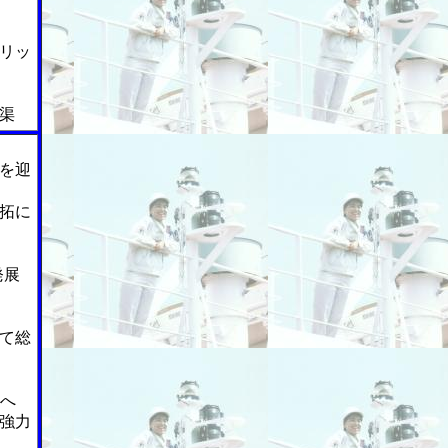
リッ
渠
を迎
拓に
発展
て総
へ
強力