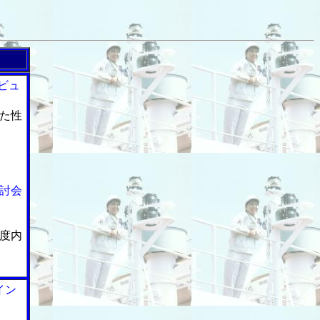
ビュ
た性
討会
度内
イン