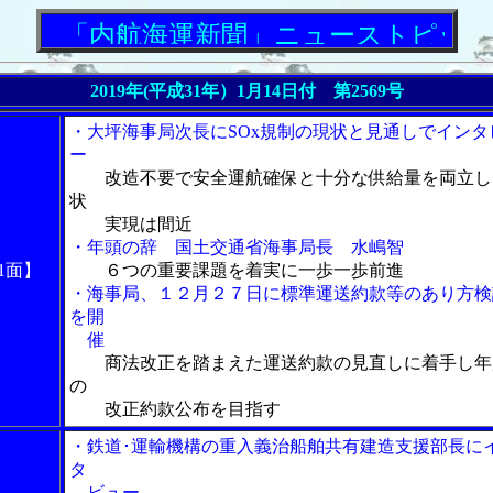
「内航海運新聞」ニューストピックス
2019年(平成31年）
1月14日付 第2569号
・大坪海事局次長にSOx規制の現状と見通しでインタ
ー
改造不要で安全運航確保と十分な供給量を両立し
状
実現は間近
・年頭の辞 国土交通省海事局長 水嶋智
1面】
６つの重要課題を着実に一歩一歩前進
・海事局、１２月２７日に標準運送約款等のあり方検
を開
催
商法改正を踏まえた運送約款の見直しに着手し年
の
改正約款公布を目指す
・鉄道･運輸機構の重入義治船舶共有建造支援部長に
タ
ビュー