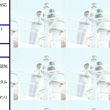
対応
ト
認知
タル
わり