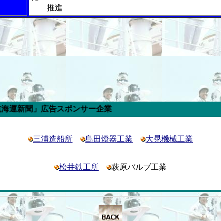
推進
広告スポンサー企業
三浦造船所
島田燈器工業
大晃機械工業
松井鉄工所
萩原バルブ工業