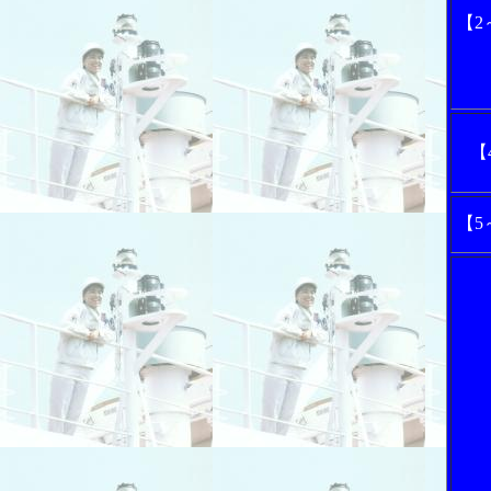
【2
【
【5