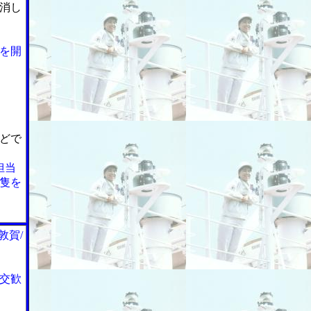
消し
を開
どで
担当
隻を
敦賀/
交歓