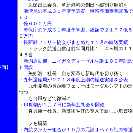
久保昌三会長、革新港湾の創出へ縦割り解消を
・港湾局の平成３１年度予算案、港湾整備事業関係で
６０
億６００万円
・海保庁の平成３１年度予算案、総額で２１７７億５
０万円
・長距離フェリー協会がまとめた１１月の輸送実績
トラック航送台数は前年同月比１．４％増の１１
４６台
・新潟原動機、ニイガタディーゼル生誕１００年記念
7面】
ト開設
矢矧浩二社長、自ら変革し新時代を切り拓く
・九州運輸局が２０１８年度上期の輸送実績を公表
九州発着の長距離フェリーはモーダルシフトの進
つつ
も台風などで微減に
・JR貨物が１月７日に新年互礼会を開催
真貝康一社長、新技術やITの導入で新しいJR貨
ー
プを構築
・内航タンカー組合が１０月の元請オペ７５社の輸送