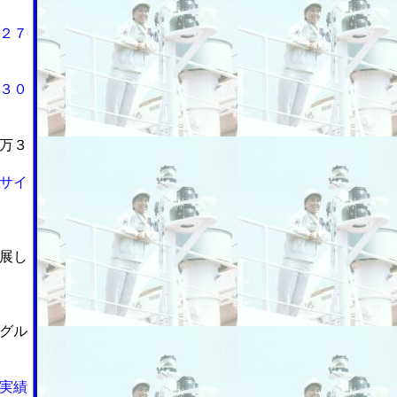
２７
３０
万３
サイ
展し
物グル
実績