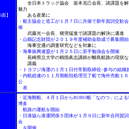
全日本トラック協会 坂本克己会長、諸課題を解
魅力
6面】
ある産業に
・船主協会と造工が１月７日に共催で新年賀詞交歓会
催
武藤光一会長、猪突猛進で諸課題の解決に邁進
・山縣記念財団が２０１９年度補助金助成で募集開始
海事交通の調査研究などを対象に
・海事振興連盟が１月２５日に若手勉強会を開催
長崎県立大学の鶴指眞志講師が離島航路の現状な
講義
・トヨフジ海運の１月１日付常勤取締役･参与の組織
・内航総連の１１月期船殻処理完了船で海外売船１６
公
表
・近海郵船、４月１日からRORO船「なのつ」による
博多
航路の運航を開始
・日港協ら港運関係５団体が１月９日に新年合同賀詞
会
を開催