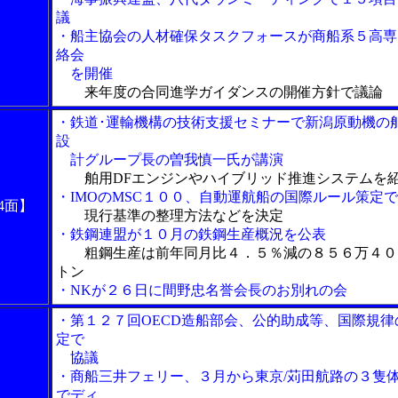
議
・船主協会の人材確保タスクフォースが商船系５高専
絡会
を開催
来年度の合同進学ガイダンスの開催方針で議論
・鉄道･運輸機構の技術支援セミナーで新潟原動機の
設
計グループ長の曽我慎一氏が講演
舶用DFエンジンやハイブリッド推進システムを
・IMOのMSC１００、自動運航船の国際ルール策定
4面】
現行基準の整理方法などを決定
・鉄鋼連盟が１０月の鉄鋼生産概況を公表
粗鋼生産は前年同月比４．５％減の８５６万４０
トン
・NKが２６日に間野忠名誉会長のお別れの会
・第１２７回OECD造船部会、公的助成等、国際規律
定で
協議
・商船三井フェリー、３月から東京/苅田航路の３隻
でディ