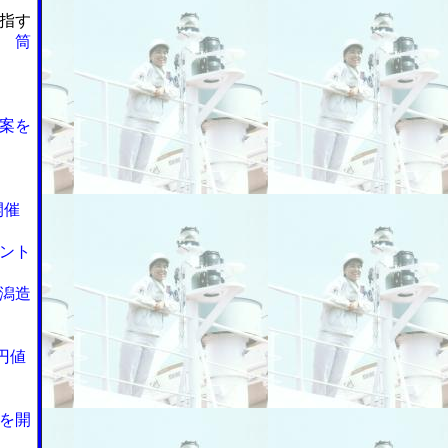
指す
 筒
案を
開催
ント
潟造
円値
を開