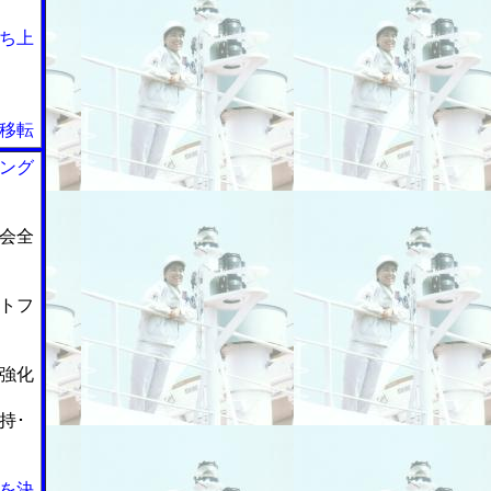
ち上
移転
ング
会全
トフ
強化
持･
を決