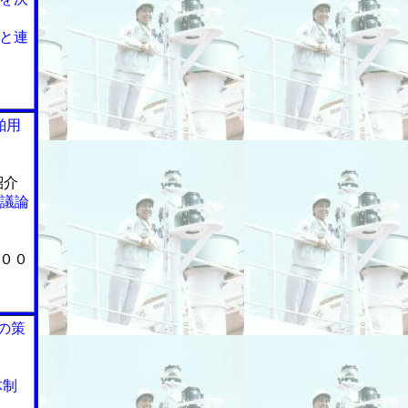
と連
舶用
紹介
で議論
００
の策
体制