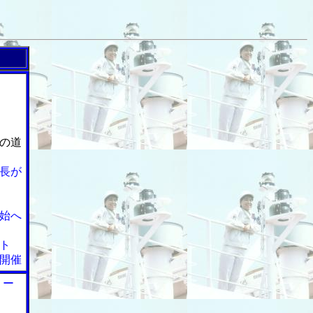
の道
長が
始へ
ト
開催
リー