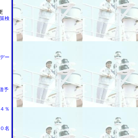
更
策検
デー
借予
４％
０名