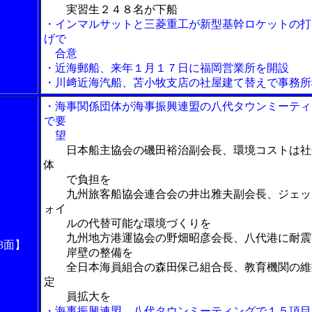
実習生２４８名が下船
・インマルサットと三菱重工が新型基幹ロケットの打
げで
合意
・近海郵船、来年１月１７日に福岡営業所を開設
・川﨑近海汽船、苫小牧支店の社屋建て替えで事務所
・海事関係団体が海事振興連盟の八代タウンミーティ
で要
望
日本船主協会の磯田裕治副会長、環境コストは社
体
で負担を
九州旅客船協会連合会の井出雅夫副会長、ジェッ
ォイ
ルの代替可能な環境づくりを
九州地方港運協会の野畑昭彦会長、八代港に耐震
3面】
岸壁の整備を
全日本海員組合の森田保己組合長、教育機関の維
定
員拡大を
・海事振興連盟、八代タウンミーティングで１５項目