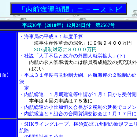
「内航海運新聞」ニューストピックス
平成30年（2018年）
12月24日付 第2567号
・海事局の平成３１年度予算
「海事生産性革命の深化」に９億９４００万円
SOx規制対応に８０００万円
・社説「人手不足と政府の外国人就労拡大」(下)
内航の求人倍率増大には船員養成施設の拡充以外
はない
1面】
・平成３１年度与党税制大綱、内航海運の２税制の延
決
定
・内航総連、１月期建造等申請が１月１日から受付開
本年度４回の申請は７５隻に
・内航総連の小比加恒久会長が２税制の延長でコメン
・内航総連と５組合の合同賀詞交歓会は１月１７日に
・SHKライングループ、横須賀/北九州間の新規フェ
航路
の開設計画を公表