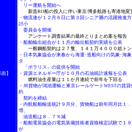
リー運航を開始へ
新造RO船の投入に伴い東京/博多航路も寄港地変
・物流連が１２月６日に第３回シニア層の活躍推進方
討小
委員会を開催
アンケート調査結果の最終とりまとめ案を報告
・船舶輸出組合が１１月の輸出船契約実績を公表
一般鋼船契約は２７隻、１４１万４０００総トン
・日本気象協会が来春から海運･造船向けの気象･海象
タ
「ポラリス」の提供を開始
5面】
・資源エネルギー庁が１０月の石油統計速報を公表
燃料油生産量は１１か月連続で前年を下回る
・JR貨物が鴻池運輸と東京レールゲートWESTの賃貸
約
契約を締結
・内航船舶輸送統計９月分、貨物船は前年同月比１．
増、
油送船は８．７％減
・船舶電装協会の電気装備技術者資格検定試験で１９
が