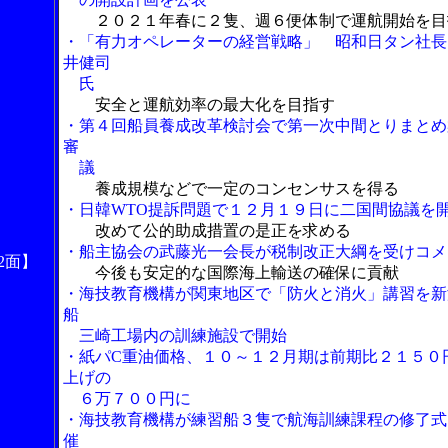
２０２１年春に２隻、週６便体制で運航開始を目
・「有力オペレーターの経営戦略」 昭和日タン社長
井健司
氏
安全と運航効率の最大化を目指す
・第４回船員養成改革検討会で第一次中間とりまとめ
審
議
養成規模などで一定のコンセンサスを得る
・日韓WTO提訴問題で１２月１９日に二国間協議を
改めて公的助成措置の是正を求める
・船主協会の武藤光一会長が税制改正大綱を受けコメ
2面】
今後も安定的な国際海上輸送の確保に貢献
・海技教育機構が関東地区で「防火と消火」講習を新
船
三崎工場内の訓練施設で開始
・紙パC重油価格、１０～１２月期は前期比２１５０
上げの
６万７００円に
・海技教育機構が練習船３隻で航海訓練課程の修了式
催