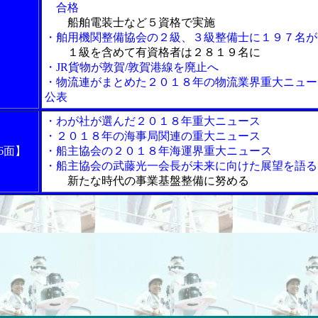
合格
船舶電装士など５資格で実施
・舶用機関整備協会の２級、３級整備士に１９７名が
１級を含めて有資格者は２８１９名に
・JR貨物が敦賀/敦賀港線を廃止へ
・物流連がまとめた２０１８年の物流業界重大ニュー
公表
・わが社が選んだ２０１８年重大ニュース
・２０１８年の海事局関連の重大ニュース
6面】
・船主協会の２０１８年海運界重大ニュース
・船主協会の武藤光一会長が未来に向けた展望を語る
新たな時代の事業基盤整備に努める