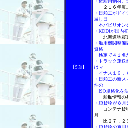
・造船用鋼材、
２１６年度
・日舶工がドイ
展し日
本パビリオン
・KDDIが国内
北海道地震
・舶用機関整備
資格
検定で４１名
・トラック運送
【5面】
はマ
イナス１９．
・日舶工の新ス
件の
ISO規格化を
船舶情報の
・JR貨物が８
コンテナ貨
月
比２７．２％
・JR貨物の真