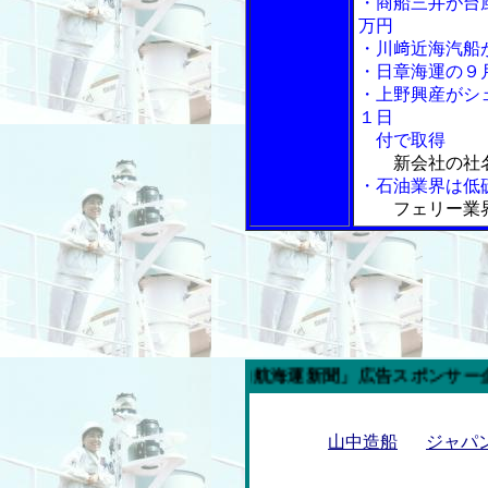
・商船三井が台
万円
・川﨑近海汽船
・日章海運の９
・上野興産がシ
１日
付で取得
新会社の社
・石油業界は低
フェリー業
今週の「内航海運新聞」広告スポンサー企業
山中造船
ジャパ