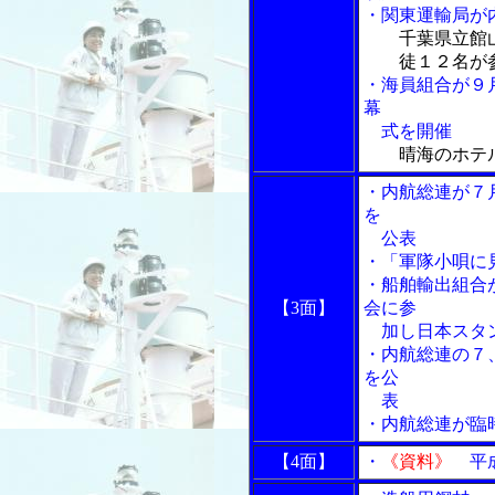
・関東運輸局が
千葉県立館
徒１２名が
・海員組合が９
幕
式を開催
晴海のホテ
・内航総連が７
を
公表
・「軍隊小唄に
・船舶輸出組合
【3面】
会に参
加し日本スタ
・内航総連の７
を公
表
・内航総連が臨
【4面】
・
《資料》
平成