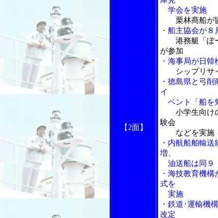
学会を実施
栗林商船が
・船主協会が８
港務艇「ぽ
が参加
・海事局が日韓
シップリサ
・徳島県と弓削
イ
ベント「船を
小学生向け
験会
【2面】
などを実施
・内航船舶輸送
増、
油送船は同９
・海技教育機構
式を
実施
・鉄道･運輸機
改定