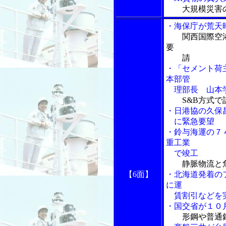
大規模災害
・海保庁が荒天
関西国際空
要
請
・「セメント荷
本部管
理部長 山本
S&B方式
・日港協の久保
に緊急要望
・鈴与海運の７
重工業
で竣工
静脈物流と
【6面】
・北海道発着の
に運
賃割引などを
・国交省が１０
形鋼や普通