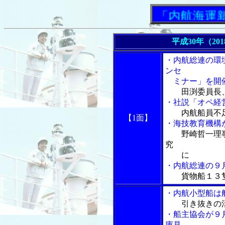
「内航海運新聞」
平成30年（20
・内航総連の環
ンセ
ミナー」を開
田渕委員長
・社説「オペ経営
内航船員不
【1面】
・海技教育機構
野崎哲一理
究
に
・内航総連の９
貨物船１３
・内航小型船は
引き抜きの
・船主協会が９
庫見