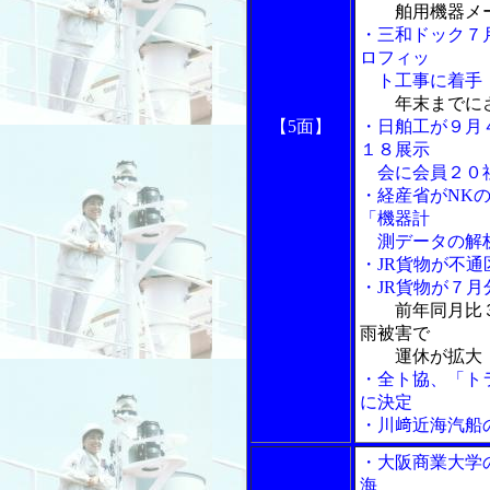
舶用機器メ
・三和ドック７
ロフィッ
ト工事に着手
年末までに
【5面】
・日舶工が９月
１８展示
会に会員２０
・経産省がNK
「機器計
測データの解析
・JR貨物が不
・JR貨物が７
前年同月比
雨被害で
運休が拡大
・全ト協、「ト
に決定
・川﨑近海汽船
・大阪商業大学
海