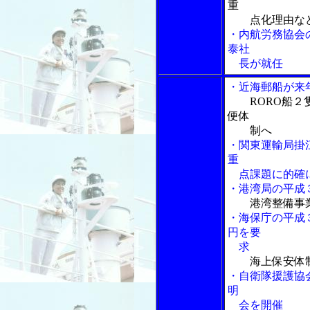
重
点化理由など
・内航労務協会
泰社
長が就任
・近海郵船が来
RORO船
便体
制へ
・関東運輸局掛
重
点課題に的確
・港湾局の平成
港湾整備事
・海保庁の平成
円を要
求
海上保安体
・自衛隊援護協
明
会を開催