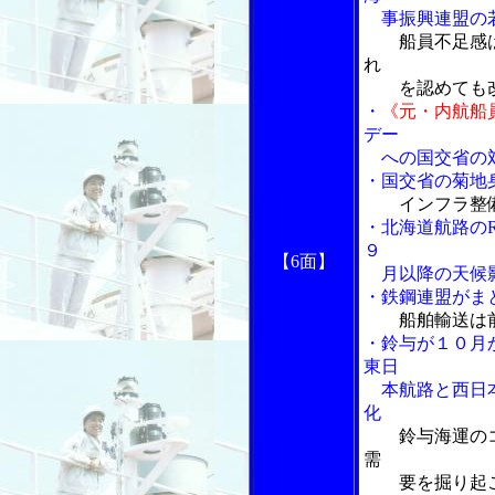
事振興連盟の
船員不足感
れ
を認めても改
・
《元・内航船
デー
への国交省の
・国交省の菊地
インフラ整
・北海道航路の
９
【6面】
月以降の天候
・鉄鋼連盟がま
船舶輸送は
・鈴与が１０月
東日
本航路と西日本
化
鈴与海運の
需
要を掘り起