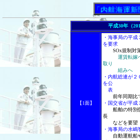
「内航海運新聞」
平成30年（20
・海事局の平成
を要求
SOx規制
運賃転嫁
取り
組みへ
・内航総連が２
を公
表
前年同期比
【1面】
・国交省が平成
船舶の特別
長
などを要望
・海事局の水嶋
自動運航船