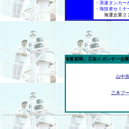
・浪速タンカー
・海技者セミナ
海運企業２
今週の「内航海運新聞」広告スポンサー企業
山中
三木プ