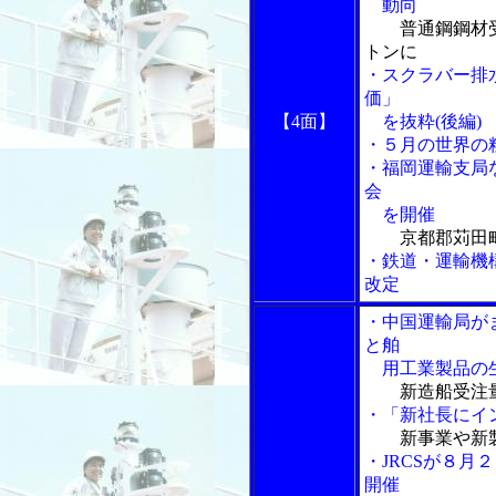
動向
普通鋼鋼材
トンに
・スクラバー排
価」
【4面】
を抜粋(後編)
・５月の世界の
・福岡運輸支局
会
を開催
京都郡苅田
・鉄道・運輸機
改定
・中国運輸局が
と舶
用工業製品の
新造船受注
・「新社長にイ
新事業や新
・JRCSが８
開催