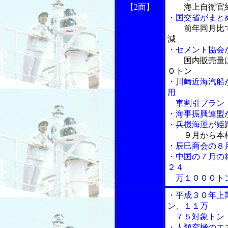
【2面】
海上自衛官
・国交省がまと
前年同月比
減
・セメント協会
国内販売量
０トン
・川﨑近海汽船
用
車割引プラン「
・海事振興連盟
・兵機海運が姫
９月から本
・辰巳商会の８
・中国の７月の
２４
万１０００ト
・平成３０年上
ン、１１万
７５対象トン
・人類究極のエ