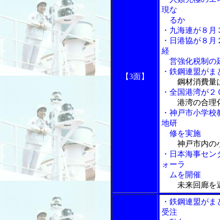
現な
るか
・九海連が８月
・日港協が８月
経
営強化税制の延
・鉄鋼連盟がま
【3面】
鋼材消費量
・全国港湾が２
港湾の合理
・神戸市小学校
地研
修を実施
神戸市内の
・日本海事セン
ォーラ
ムを開催
未来回廊を邁
・鉄鋼連盟がま
受注