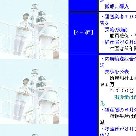
搬船に導入
・運送業者１０
査を
実施(後編)
【4～5面】
船員確保・
・経産省が６月
生産は前年
・内航輸送組合
送
実績を公表
所属船社１
９６万
１０００台
船腹量は
化
・経産省の６月
粗鋼生産は
減
・物流連が８月
体説