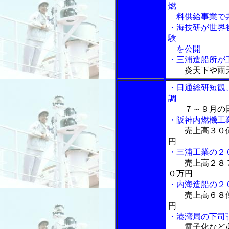
燃
料供給事業で
・海技研が世界
験
を公開
・三浦造船所が
炎天下や雨
・日通総研短観
調
７～９月の
・阪神内燃機工
売上高３０
円
・三浦工業の２
売上高２８
０万円
・内海造船の２
売上高６８
円
・港湾局の下司
電子化など