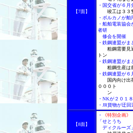
・国交省が６月
【7面】
竣工は３３
・ボルカノが舶
・船舶電装協会
者研
修会を開催
・鉄鋼連盟がま
粗鋼需要見
トン
・鉄鋼連盟がま
粗鋼生産は
・鉄鋼連盟が６
国内向け出
０００ト
ン
・NKが２０１
・JR貨物が迂
・
《特別企画》
「せとうち
【8面】
ディクルーズ