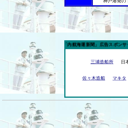
神戸港発の
今週の「内航海運新聞」広告スポンサー企業
三浦造船所
日
佐々木造船
マキタ