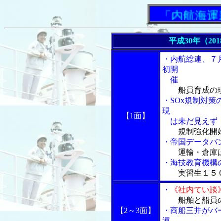
「内航海運新
平成30年（20
・内航総連、７
初開
催
船員育成の
・SOx規制対
現
【1面】
は未だ見えず
規制強化開
・帝国データバ
運輸・倉庫
・海技教育機構
実習生１５
・
《社内てい談
船舶と船員
【2～3面】
・商船三井がバ
運