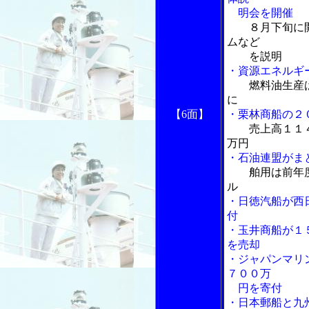
明会を開催
８月下旬に
ムなど
を説明
・資源エネルギ
燃料油生産
に
【6面】
・栗林商船の２
売上高１１
万円
・石油連盟がま
舶用は前年
ル
・日徳汽船が西
付
・玉井商船が１
を売却
・ジャパンマリ
７００万
円を寄付
・日本郵船と九