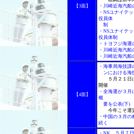
【3面】
・川崎近海汽船
・NSユナイテ
役員体
制
・NSユナイテ
役員体制
・トヨフジ海運
・川崎近海汽船
・川崎近海汽船
・海事局海技課
ンにおける海技
５月２１日
開催
・全海運が３月
【4面】
概
要を公表(下)
今年こそ運
・中国の３月の
続く
・NK、５月７