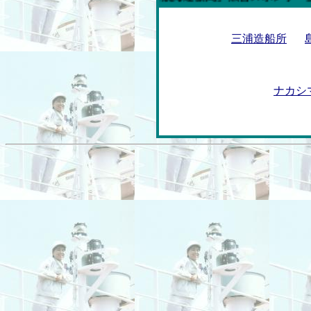
三浦造船所
ナカシ