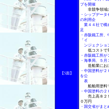
プを開催
非競争領域
・シップデータ
の利用企
業４４社で構成
足
・赤阪鐵工所、
「イ
ンジェクション
低コストで
・赤阪鐵工所が
・海事局、５月
造船業にお
・中国塗料が２
【5面】
を公
表
船舶用塗料
・中国塗料の２
売上高８２
０万円
・国交省がまと