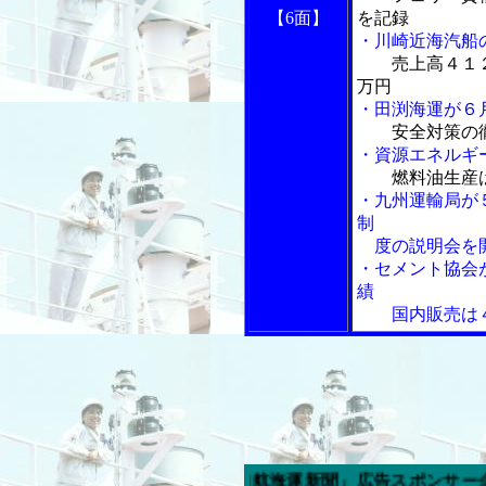
【6面】
を記録
・川崎近海汽船
売上高４１
万円
・田渕海運が６
安全対策の
・資源エネルギ
燃料油生産
・九州運輸局が
制
度の説明会を
・セメント協会
績
国内販売は４
今週の「内航海運新聞」広告スポンサー企業