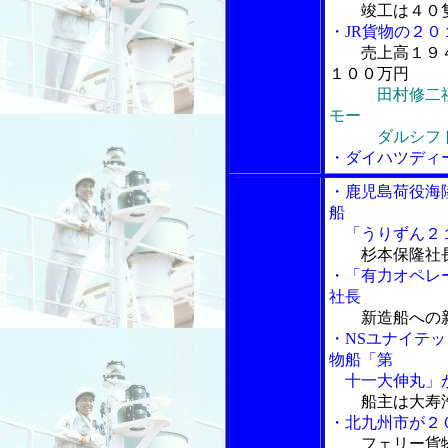
竣工は４０
・JR貨物の２
売上高１９
１００万円
田村修二
モー
ダルシフトの
・ダイハツディ
・鹿児島荷役海
船
「うりずん２１
杉本保隆社
・「有力オペレ
社長
新造船への
・NSユナイテ
物船「第
十一大伸丸」が
船主は大寿
・北九州市が２
フェリー貨