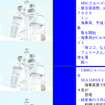
MSCクルーズ
・東京港港勢、
７０００
トン
・海事局、平成
募
集を開始
・海事局がC t
イト
「海ココ」な
・フェリーさん
便を運
航へ
・UBMジャパンの新企画
を
SEA JAPAN
海事産業で
４名が
登壇
・経産省の３月
粗鋼は前年