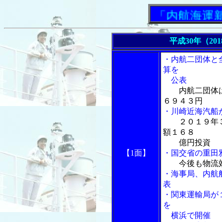
「内航海運新聞
平成30年（20
・内航二団体と
算を
公表
内航二団体
６９４３円
・川崎近海汽船
２０１９年
額１６８
億円投資
【1面】
・国交省の重田
今後も物流
・海事局、内航
表
・関東運輸局が
を
横浜で開催