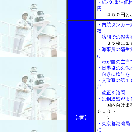
・紙パC重油価
円
４５０円と
・内航タンカー
校
訪問での報告
３５校に１
・海事局の蒲生
は
わが国の主導
・日港協の久保
向きに検討を
・交政審の第１
部
改正を諮問
・鉄鋼連盟がま
国内向け出
０００ト
【2面】
ン
・東京都港湾局
に