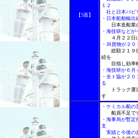
１２
社と日本パビリ
【5面】
・日本船舶輸出
日本造船業
・海技研などが
４月２２日
・JR貨物が２
総額２１９
続を
目指し効率輸
・海技研が６月
・全ト協が２０
る
トラック運
す
・ケミカル船の
船員不足で
・海事局が暫定
支
実績と今後の資