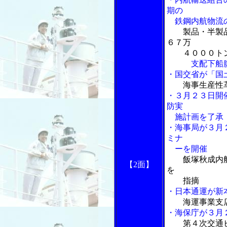
期の
鉄鋼内航物流
製品・半製
６７万
４０００ト
支配下船腹量
・国交省が「国
海事生産性
・３月２３日開
防実
施計画を了承
・海事局が３月
ミナ
ーを開催
飯塚秋成内
【2面】
を
指摘
・日本通運が新
海運事業支
・海保庁が３月
第４次交通