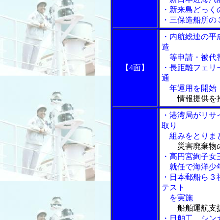
・新来島どっく
・三保造船所の
・内航総連の平
造
等申請・被代替
【4面】
・長距離フェリ
通
年運用を開始
情報提供を
・港湾局がリサ
取り
組みをとりま
災害廃棄物
・高円宮絢子女
就任で海洋少年
・日本郵船ら３
テスト
を実施
船舶運航支
・日舶工、シン