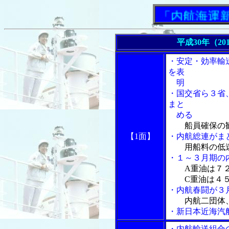
「内航海運新聞」
平成30年（20
・安定・効率輸
を表
明
・国交省ら３省
まと
める
船員確保の
【1面】
・内航総連がま
用船料の低
・１～３月期の
A重油は７
C重油は４５
・内航春闘が３
内航二団体
・新日本近海汽
・内航輸送組合