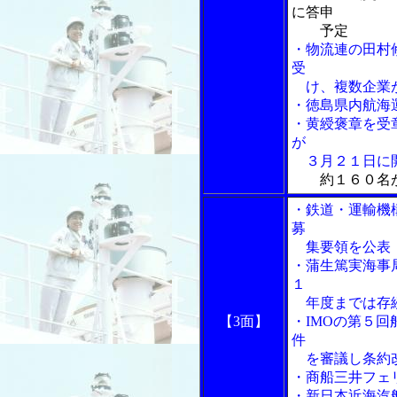
に答申
予定
・物流連の田村
受
け、複数企業が
・徳島県内航海
・黄綬褒章を受
が
３月２１日に
約１６０名
・鉄道・運輸機
募
集要領を公表
・蒲生篤実海事
１
年度までは存
【3面】
・IMOの第５
件
を審議し条約
・商船三井フェ
・新日本近海汽