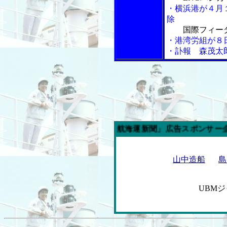
・横浜港が４月
除
国際フィー
・港湾労組が８
・訃報 森茂太
今週の「内航海運新聞」広告スポンサー企業
山中造船
島
UBM