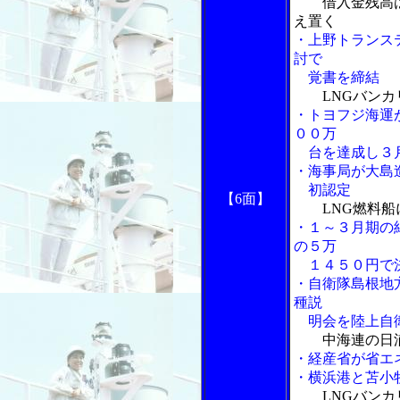
借入金残高
え置く
・上野トランス
討で
覚書を締結
LNGバンカ
・トヨフジ海運
００万
台を達成し３月
・海事局が大島
初認定
【6面】
LNG燃料
・１～３月期の
の５万
１４５０円で
・自衛隊島根地
種説
明会を陸上自衛
中海連の日
・経産省が省エ
・横浜港と苫小
LNGバン