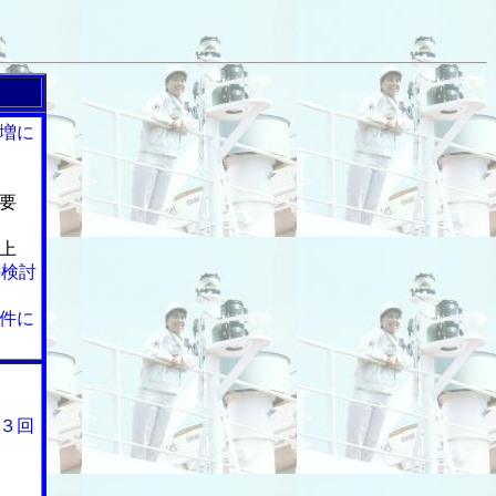
増に
要
上
の検討
件に
３回