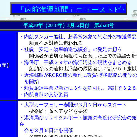
「内航海運新聞」ニューストピックス
平成30年（2018年）3月12日付 第2528号
・内航タンカー船社、超異常気象で想定外の輸送需要
船員不足対策に追われる
・社説「安定・効率輸送協議会」の発足に想う
関係者が適切な負担にも留意した上での議論が肝
・海保庁、平成２９年の海洋汚染の現状をまとめる
1面】
船舶からの油排出汚染の原因者は７割が５１歳以
・近海郵船がRORO船の新たに敦賀/博多航路の開設
を開始
・船員派遣事業で新たに３件を許可し、累計で３２８
・内航春闘の交渉委員
・大型カーフェリー春闘が３月２日からスタート
標令給１％ベアなどを要求
・港湾局がリサイクルポート施策の高度化研究会の第
会
合を３月６日にを開催
産業副産物の利用促進などで議論