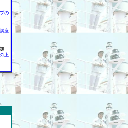
プの
講座
加
の上