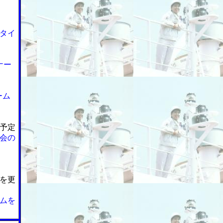
ン
タイ
ナー
ーム
予定
会の
を更
ムを