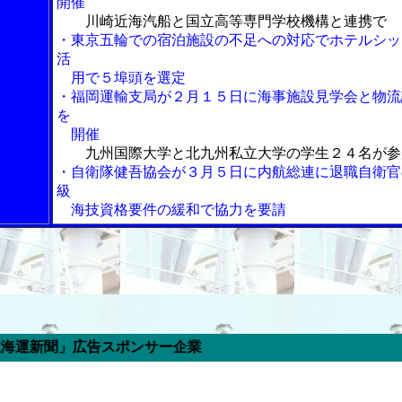
開催
川崎近海汽船と国立高等専門学校機構と連携で
・東京五輪での宿泊施設の不足への対応でホテルシッ
活
用で５埠頭を選定
・福岡運輸支局が２月１５日に海事施設見学会と物流
を
開催
九州国際大学と北九州私立大学の学生２４名が参
・自衛隊健吾協会が３月５日に内航総連に退職自衛官
級
海技資格要件の緩和で協力を要請
告スポンサー企業