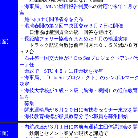
・海事局、IMOの燃料報告制度への対応で来年１月か
実
施へ向けて関係省令を公布
・港湾春闘の第２回中央団交が３月７日に開催
日港協は産別賃金の統一回答を避ける
・長距離フェリー協会がまとめた１月の輸送実績
2面】
トラック航送台数は前年同月比０．５％減の８万
５２台
・石井啓一国交大臣が「C to Seaプロジェクトアンバ
ー」任
命式で「STU４８」に任命状を授与
・海事局、「C to Seaプロジェクト」のシンボルマー
決定
・海技大学校が１級～３級（航海・機関）の通信教育
生を
募集
・関東運輸局が６月２０日に海技者セミナー東京を開
・海技教育機構が船員教育分野の職員を募集開始
・内航総連が３月１日に内航海運荷主団体講演会を開
3面】
鉄鋼とセメント業界の現状と課題で