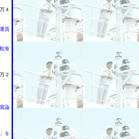
万４
運賃
航海
万２
賞論
」を