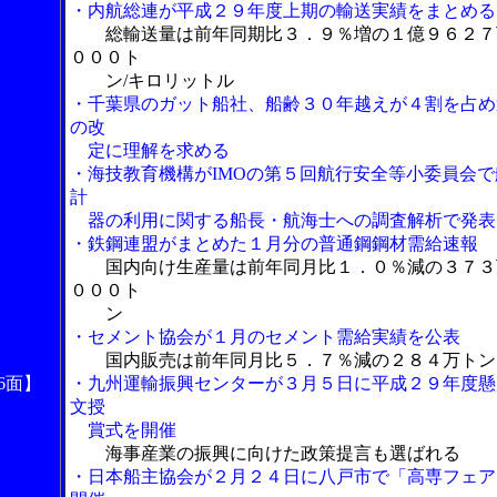
・内航総連が平成２９年度上期の輸送実績をまとめる
総輸送量は前年同期比３．９％増の１億９６２７
０００ト
ン/キロリットル
・千葉県のガット船社、船齢３０年越えが４割を占め
の改
定に理解を求める
・海技教育機構がIMOの第５回航行安全等小委員会で
計
器の利用に関する船長・航海士への調査解析で発表
・鉄鋼連盟がまとめた１月分の普通鋼鋼材需給速報
国内向け生産量は前年同月比１．０％減の３７３
０００ト
ン
・セメント協会が１月のセメント需給実績を公表
国内販売は前年同月比５．７％減の２８４万トン
6面】
・九州運輸振興センターが３月５日に平成２９年度懸
文授
賞式を開催
海事産業の振興に向けた政策提言も選ばれる
・日本船主協会が２月２４日に八戸市で「高専フェア