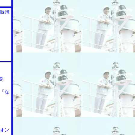
振興
発
「な
オン