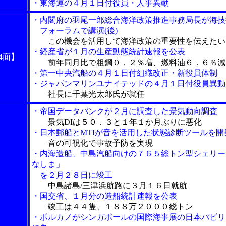
・東海運の４月１日付役員・人事異動
・内閣府の羽尾一郎総合海洋政策推進事務局長が海技
フォーラムで講演(後)
この機会を活用して海洋政策の重要性を伝えたい
・経産省が１月の生産動態統計速報を公表
4面】
前年同月比で粗鋼０．２％増、燃料油６．６％減
・第一中央汽船の４月１日付組織改正・新役員体制
・ジャパンマリンユナイテッドの４月１日付役員異動
社長に千葉光太郎氏が就任
・帝国データバンクが２月に調査した景気動向調査
景気DIは５０．３と１年１か月ぶりに悪化
・日本郵船とMTIが音を活用した状態診断ツールを開
音の可視化で事故予防を実現
・内海造船、中島汽船向けの７６５総トン型シェリー
なしま」
を２月２８日に竣工
中島諸島/三津浜航路に３月１６日就航
・国交省、１月分の造船統計速報を公表
竣工は４４隻、１８８万２０００総トン
・ボルカノがシンガポールの国際海事展の日本パビリ