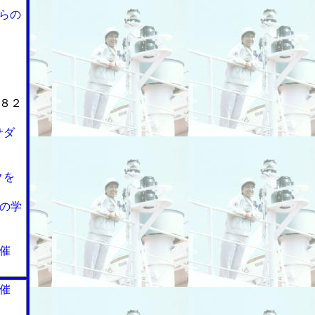
らの
８２
サダ
クを
の学
催
催