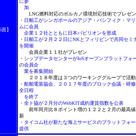
に参
加
LNG燃料対応のボルカノ環境対応技術でプレゼ
・日舶工がシンガポールのアジア・パシフィク・マリ
ムに会員
5面】
企業１２社とともに日本パビリオンを形成
・日舶工が２月２２日にNKとフィリピンで共同セミ
を開催
会員企業１１社がプレゼン
・シップデータセンターがIoSオープンプラットフォ
の会員企
業を募集開始
２０１８年度は３つのワーキンググループで活動
・船舶電装協会、２０１７年度のブロック会議・研修
全日程
を終了
・全ト協が２月分のWebKIT成約運賃指数を公表
前年同月比８ポイント増の１２２と２月の最高値
新
・タイコム社が新たな海上サービスのプラットフォー
提供