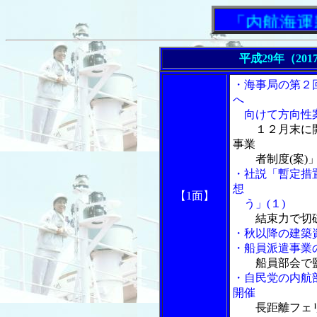
「内航海運新聞
平成29年（201
・海事局の第２
へ
向けて方向性
１２月末に
事業
者制度(案)」
・社説「暫定措
想
【1面】
う」(１)
結束力で切
・秋以降の建築
・船員派遣事業
船員部会で
・自民党の内航
開催
長距離フェ