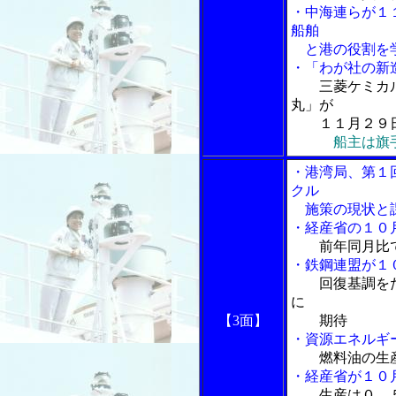
・中海連らが１
船舶
と港の役割を学
・「わが社の新
三菱ケミカ
丸」が
１１月２９日
船主は旗
・港湾局、第１
クル
施策の現状と
・経産省の１０
前年同月比
・鉄鋼連盟が１
回復基調を
に
【3面】
期待
・資源エネルギ
燃料油の生
・経産省が１０
生産は０．