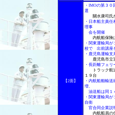
・IMOの第３
選
關水康司氏
・日本船主責任
理事
会を開催
内航船保険
・関東運輸局が
校で 出前講座
・鹿児島運輸支
鹿児島市立
・長距離フェリ
トラック航
１９台
【2面】
・内航船舶輸送
増、
油送船は同１
・関東運輸局が
自衛
官合同企業説
内航船員の