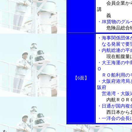
会員企業か
講
義
・JR貨物のグ
危険品総合
・海事関係団体
なる発展で要
・内航総連の平
現在船腹量
・大王海運の中
Ｏ
ＲＯ船利用のモ
【6面】
・大阪府港湾局
阪府
営港湾・大阪港
内航ＲＯＲ
・日通が国内複
西日本から
・一洋会の会長
を