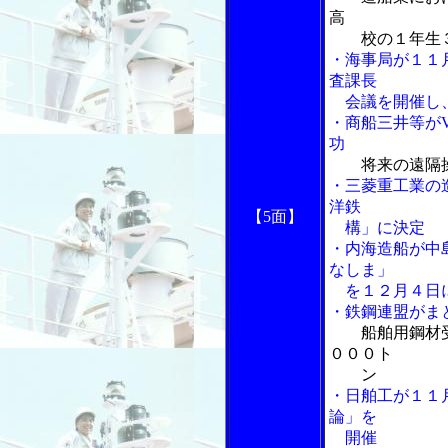
高
校の１年生３
・海事局が１１
査課長
会議を開催し、
・商船三井等が
功
将来の遠隔
・三菱重工業の
洋鉄
【5面】
構」に決定
・内海造船が中
なしま」
を１２月４日
・鉄鋼連盟がま
船舶用鋼材
０００ト
ン
・日舶工が１１
論」を
開催