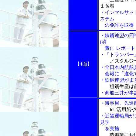
１％増
・インマルサッ
ステム
の免許を取得
・鉄鋼連盟の四
(消
費)」レポート
・「トランパー
ノスタルジー
【4面】
・全日本内航船
会報に「進化す
・鉄鋼連盟がま
粗鋼生産は
・商船三井が事
・海事局、先進
IoT活用船
・近畿運輸局が
見学
を実施
造船業にお