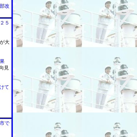
部改
２５
が大
果
向見
けて
市で