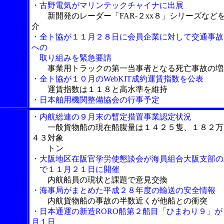
・古野電気がマリンテックチャイナに出展
新開発のレーダー「FAR-２xx８」シリーズなど
介
・全ト協が１１月２８日に会員企業に対して交通事故
への
取り組みを緊急要請
事業用トラックの第一当事者となる死亡事故の増
・全ト協が１０月のWebKIT成約運賃指数を公表
運賃指数は１１８と高水準を維持
・日本舶用機関整備協会の行事予定
・内航総連の９月末の暫定措置事業認定状況
一般貨物船の現在船腹量は１４２５隻、１８２万
４３対象
トン
・大阪地区在阪官学労使懇談会が海員組合大阪支部の
で１１月２１日に開催
内航船員の現状と課題で意見交換
・海事局がまとめた平成２８年度の輸送の安全情報
内航貨物船の事故の半数近くが他船との衝突
・日本通運の新造RORO船第２船目「ひまわり９」が
月１日