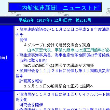
「内航海運新聞」ニューストピックス
平成29年（2017年）12月4日付 第2515号
・船主連絡協議会が１１月２２日に平成２９年度油送
会を
開催
４グループに分けて意見交換会を実施
山本宗宏代表、事業の継承には適正用船料が必
・蒲生篤実海事局長、海事生産性革命関係の予算確保
1面】
点的に取り組む
海の日の固定化は国会での議論が大前提
・船員部会を１１月２４日に開催し第１１期船員災害
基本
計画案を報告
１２月１５日の船員部会で正式に諮問へ
・港湾局が１１月２４日に第１回リサイクルポート施
高度化
研究会を開催
・物流連が１１月２８日にモーダルシフト取り組み優