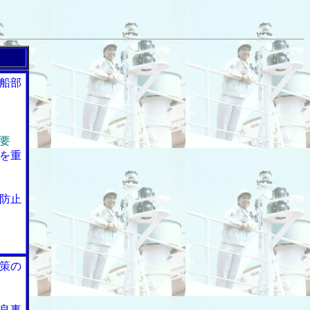
船部
要
を重
防止
策の
良事