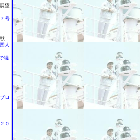
展望
７号
献
国人
で議
ブロ
２０