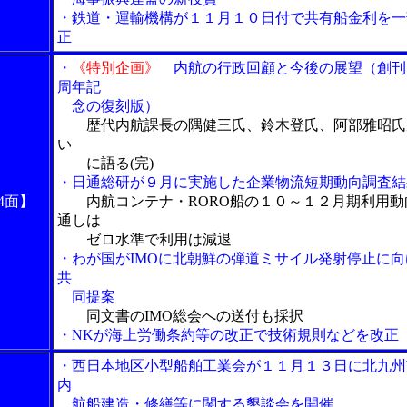
・鉄道・運輸機構が１１月１０日付で共有船金利を一
正
・
《特別企画》
内航の行政回顧と今後の展望（創刊
周年記
念の復刻版）
歴代内航課長の隅健三氏、鈴木登氏、阿部雅昭氏
い
に語る(完)
・日通総研が９月に実施した企業物流短期動向調査結
4面】
内航コンテナ・RORO船の１０～１２月期利用動
通しは
ゼロ水準で利用は減退
・わが国がIMOに北朝鮮の弾道ミサイル発射停止に向
共
同提案
同文書のIMO総会への送付も採択
・NKが海上労働条約等の改正で技術規則などを改正
・西日本地区小型船舶工業会が１１月１３日に北九州
内
航船建造・修繕等に関する懇談会を開催