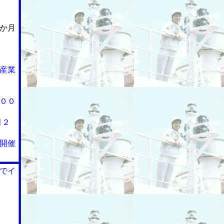
か月
産業
００
月２
開催
でイ