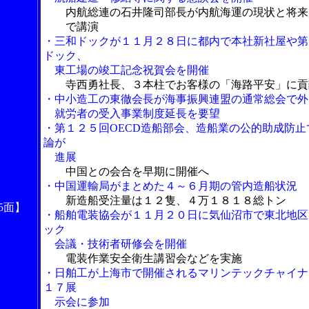
内航総連の石井隆司部長が内航海運の現状と将来
で講演
・三和ドックが１１月２８日に都内で本社新社屋や第
ドック、
東工場の竣工記念祝賀会を開催
寺西勇社長、３本柱でお客様の「海路平安」に貢
・中小造工の東徹会長が海事振興連盟の通常総会で外
就労者の受入事業制度延長を要望
・第１２５回OECD造船部会、造船業の公的助成防止
論が
進展
中国との会合を早期に開催へ
・中国運輸局がまとめた４～６月期の管内造船状況
新造船受注量は１２隻、４万１８１８総トン
5面】
・船舶電装協会が１１月２０日に気仙沼市で東北地区
ック
会議・技術者研修会を開催
電装作業安全衛生講習会などを実施
・日舶工が上海市で開催されるマリンテックチャイナ
１７展
示会に参加