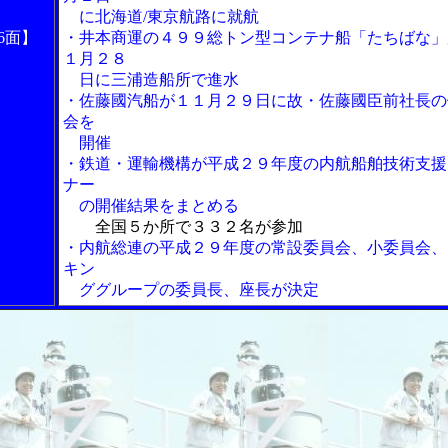
に北海道/東京航路に就航
6面】
・井本商運の４９９総トン型コンテナ船「たちばな」
１月２８
日に三浦造船所で進水
・佐藤國汽船が１１月２９日に故・佐藤國臣前社長の
会を
開催
・鉄道・運輸機構が平成２９年度の内航船舶技術支援
ナー
の開催結果をまとめる
全国５か所で３３２名が参加
・内航総連の平成２９年度の常設委員会、小委員会、
キン
ググループの委員長、座長が決定