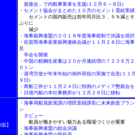
面接会」で内航事業者を支援(１２月６～８日)
・セメント協会がまとめた１０月のセメント需給実績
セメントの国内販売は前年同月比３．５％減と６
ぶりに
減少
・海事振興連盟の２０１８年度海事税制で決議を採択
・佐賀県海事産業振興連絡会議が１１月２８日に海事
見
学会を開催
・中国の粗鋼生産量は２０か月連続増の７２３６万２
０トン
・港湾労使が年末年始の例外荷役の実施で合意(１１
９日)
・商船三井が１１月２４日に恒例のメディア懇親会を
・日徳汽船の本社事務所が１２月２６日に移転
・海事局船員政策課の増田直樹課長に未来創造プラン
ン
タビュー
船員が働きやすい魅力ある職場づくりが重要
3面】
・海事振興連盟の総会決議
・海事振興連盟の新役員