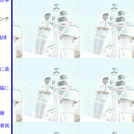
ンテ
地球
に薬
協に
施
者就