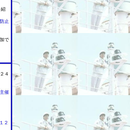
を紹
防止
加で
２４
主催
１２