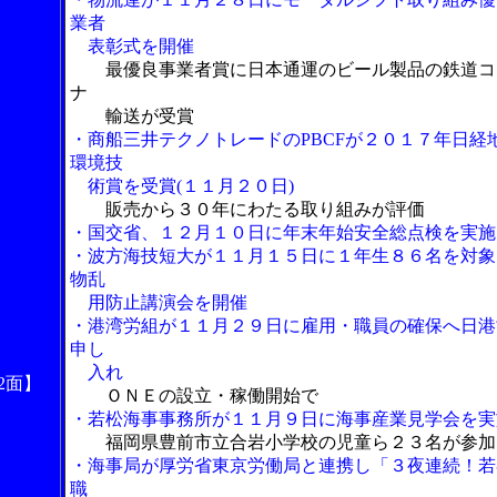
業者
表彰式を開催
最優良事業者賞に日本通運のビール製品の鉄道コ
ナ
輸送が受賞
・商船三井テクノトレードのPBCFが２０１７年日経
環境技
術賞を受賞(１１月２０日)
販売から３０年にわたる取り組みが評価
・国交省、１２月１０日に年末年始安全総点検を実施
・波方海技短大が１１月１５日に１年生８６名を対象
物乱
用防止講演会を開催
・港湾労組が１１月２９日に雇用・職員の確保へ日港
申し
入れ
2面】
ＯＮＥの設立・稼働開始で
・若松海事事務所が１１月９日に海事産業見学会を実
福岡県豊前市立合岩小学校の児童ら２３名が参加
・海事局が厚労省東京労働局と連携し「３夜連続！若
職