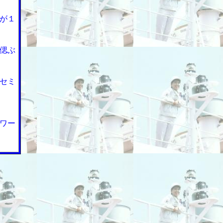
が１
偲ぶ
セミ
ワー