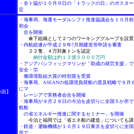
・全ト協が１０月９日の「トラックの日」のポスター
定
・海事局、海運モーダルシフト推進協議会を１０月前
初会
合を開催
傘下組織として２つのワーキンググループを設置
・内航総連が平成２９年7月期建造等申請を審査
２２隻、４万対象トンを認定
納付金額は約１２億５０００万円
・アジアパシフィックマリンが「助成の就労支援」で
安全・労
働環境取組大賞の特別賞を受賞
・海事局、ASEANの低環境負荷船の普及戦略で９月
にマ
6面】
レーシアで実務者会合を開催
・海事局が９月２８日の今治を皮切りに全国５か所で
航船
の省エネルギー推進に関するセミナー」を開催
今治と福岡では「省エネ船の建造」についても講
・鉄道・運輸機構が１０月１９日東京を皮切りに全国
所で