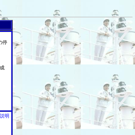
の停
成
説明