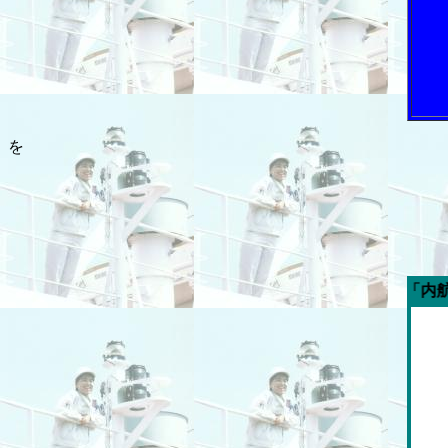
を
今週の「内航海運新聞」広