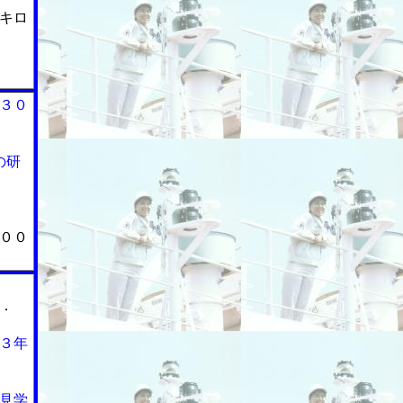
キロ
３０
の研
００
．
３年
見学