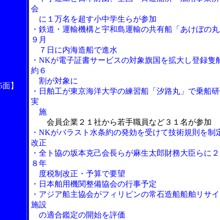
会
に１万名を超す小中学生らが参加
・鉄道・運輸機構と宇和島運輸の共有船「あけぼの丸
９月
７日に内海造船で進水
・NKが電子証書サービスの対象旗国を拡大し登録隻
約６
割が対象に
5面】
・日舶工が東京海洋大学の練習船「汐路丸」で乗船研
実
施
会員企業２１社から若手職員など３１名が参加
・NKがバラスト水条約の発効を受けて技術規則を制
改正
・全ト協の坂本克己会長らが麻生太郎財務大臣らに２
８年
度税制改正・予算で要望
・日本舶用機関整備協会の行事予定
・アジア船主協会がフィリピンの常石造船船舶リサイ
施設
の適合鑑定の開始を評価