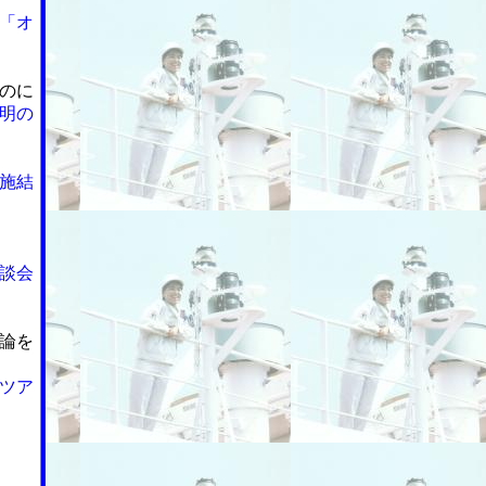
「オ
のに
明の
施結
談会
論を
ツア