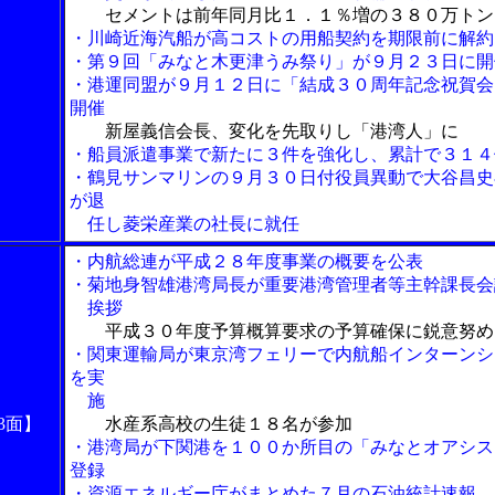
セメントは前年同月比１．１％増の３８０万トン
・川崎近海汽船が高コストの用船契約を期限前に解約
・第９回「みなと木更津うみ祭り」が９月２３日に開
・港運同盟が９月１２日に「結成３０周年記念祝賀会
開催
新屋義信会長、変化を先取りし「港湾人」に
・船員派遣事業で新たに３件を強化し、累計で３１４
・鶴見サンマリンの９月３０日付役員異動で大谷昌史
が退
任し菱栄産業の社長に就任
・内航総連が平成２８年度事業の概要を公表
・菊地身智雄港湾局長が重要港湾管理者等主幹課長会
挨拶
平成３０年度予算概算要求の予算確保に鋭意努め
・関東運輸局が東京湾フェリーで内航船インターンシ
を実
施
3面】
水産系高校の生徒１８名が参加
・港湾局が下関港を１００か所目の「みなとオアシス
登録
・資源エネルギー庁がまとめた７月の石油統計速報