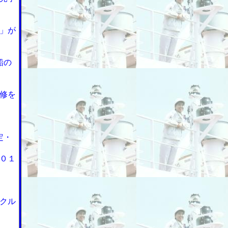
」が
船の
修を
定・
０１
クル