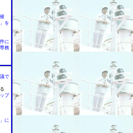
催
」を
件に
専務
議で
る
ップ
」に