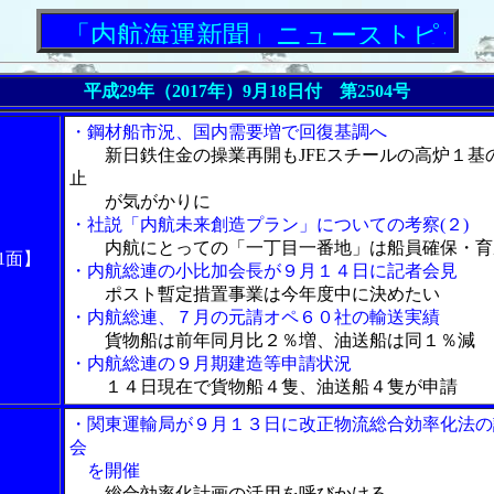
「内航海運新聞」ニューストピックス
平成29年（2017年）9月18日付 第2504号
・鋼材船市況、国内需要増で回復基調へ
新日鉄住金の操業再開もJFEスチールの高炉１基
止
が気がかりに
・社説「内航未来創造プラン」についての考察(２)
内航にとっての「一丁目一番地」は船員確保・育
1面】
・内航総連の小比加会長が９月１４日に記者会見
ポスト暫定措置事業は今年度中に決めたい
・内航総連、７月の元請オペ６０社の輸送実績
貨物船は前年同月比２％増、油送船は同１％減
・内航総連の９月期建造等申請状況
１４日現在で貨物船４隻、油送船４隻が申請
・関東運輸局が９月１３日に改正物流総合効率化法の
会
を開催
総合効率化計画の活用を呼びかける