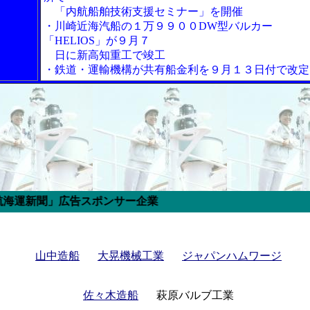
「内航船舶技術支援セミナー」を開催
・川崎近海汽船の１万９９００DW型バルカー
「HELIOS」が９月７
日に新高知重工で竣工
・鉄道・運輸機構が共有船金利を９月１３日付で改定
告スポンサー企業
山中造船
大晃機械工業
ジャパンハムワージ
佐々木造船
萩原バルブ工業