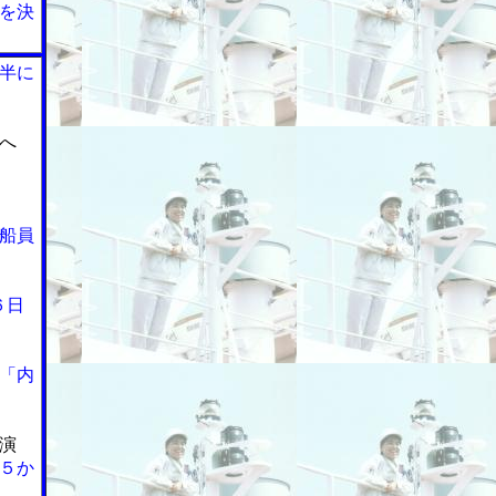
を決
半に
へ
船員
６日
「内
演
５か