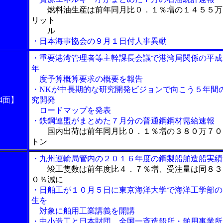
燃料油生産は前年同月比０．１％増の１４５５万
リット
ル
・日本海事協会の９月１日付人事異動
・重要港湾管理者等主幹課長会議で港湾局関係の平成
年
度予算概算要求の概要を報告
・NKが中長期的な研究開発ビジョンで向こう５年間
4面】
究開発
ロードマップを発表
・鉄鋼連盟がまとめた７月分の普通鋼鋼材需給速報
国内出荷は前年同月比０．１％増の３８０万７０
トン
・九州運輸局管内の２０１６年度の鋼製船舶造船実績
竣工隻数は前年度比４．７％増、受注量は同８３
０％減に
・日舶工が１０月５日に東京海洋大学で海洋工学部の
生を
対象に舶用工業講義を開講
・中小造工と日本財団、全国一斉造船所・舶用事業所