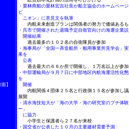
・栗林商船の栗林宏吉社長が船主協会のホームページ
ピ
ニオン」に意見文を執筆
内航未来創造プランは関係者の努力で価値あるも
・呉市で開催された退職予定自衛官向けの海運企業説
開催結果
過去最多の１０２名の自衛隊員が参加
・海事局が「全国一斉造船所・舶用事業所見学会」実
果を
公表
過去最大の６６か所で開催し、１万名以上が参加
・中部運輸局が９月７日に中部地区内航海運活性化懇
を
2面】
開催
内航関係４団体２５名と行政側１５名が参加し議
展開
・清水海技短大が「海の大学・海の研究室のプチ体験
ー」
に協力
小学生と保護者ら２７名が来校
・国交省が公表した１０月の主要建材需要予測