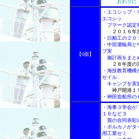
おわりに
・エコシップ・
エコシッ
プマーク認定事
２０１６年
・日舶工の２０
・中部運輸局と
プ実
【6面】
施計画をまと
２８年度の
・海技教育機構
セイル
キャンプを実
神戸開港１
・神田造船所の
・海事３学会が
１６など３
賞の合同表
・ボルカノがタイ
用工業セミ