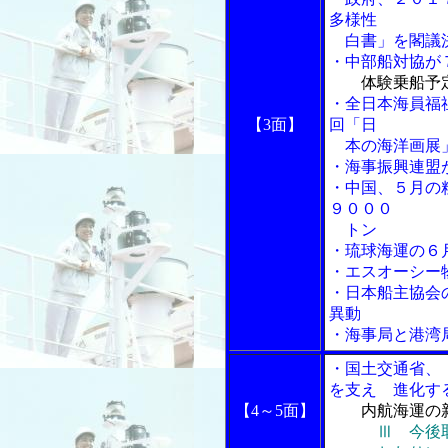
多様性
白書」を閣議
・中部船対協が
体験乗船予
・全日本海員福
【3面】
回「日
本の海洋画展
・海事振興連盟
・中国、５月の
９０００
トン
・琉球海運の６
・エスオーシー
・日本船主協会
異動
・海事局と港湾
・国土交通省、
を支え 進化する
【4～5面】
内航海運の
Ⅲ 今後