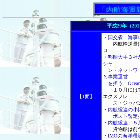
「内航海運新聞」ニ
平成29年（20
・国交省、海事
内航輸送量
ロ
・邦船大手３社
シャ
ン・ネットワー
と事業運営
を担う「Ocean N
１０月には
【1面】
エクスプレ
ス・ジャパン
・内航総連の小
ポスト暫定措
・内航総連、５
貨物船は前
・IMOの海洋環