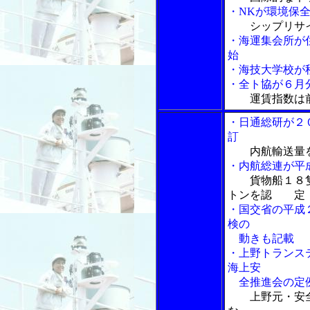
・NKが環境保
シップリサ
・海運集会所が
始
・海技大学校が
・全ト協が６月分
運賃指数は
・日通総研が２
訂
内航輸送量
・内航総連が平
貨物船１８
トンを認 定
・国交省の平成
検の
動きも記載
・上野トランス
海上安
全推進会の定
上野元・安