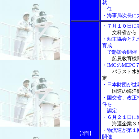
就
任
・海事局次長に
・７月１０日に
文科省から
・船主協会と九
育成
で懇談会開催
船員教育機
・IMOのMEP
バラスト水
定
・日本財団が世
国連の海洋
・国交省、改正
件を
認定
・６月２１日に
海運企業３
・物流連が第１
【2面】
開催