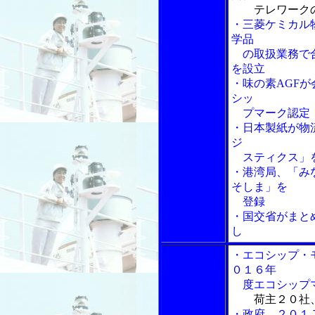
テレワーク
・三菱ケミカル
学品
の取扱業務で合
を設立
・味の素AGF
シッ
プマーク認定
・日本製紙が物
ジ
スティクス」
・港湾局、「み
そしま」を
登録
・国交省がまと
し
・エコシップ・
０１６年
度エコシップマ
荷主２０社
・政府、２０１