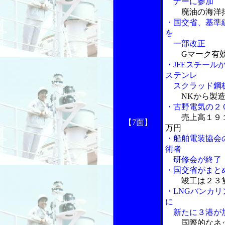
ナーに参加
廃油の海洋
・国交省、基準
を
一部改正
Gマーク有
・JFEスチール
ステンレ
スクラッド鋼
NKから製
・古野電気の２
売上高１９
【7面】
万円
・船舶電装協会
術者
研修会が終了
・国交省がまと
竣工は２３
・LNGパンカ
に
新たに３港が
国際的なネ