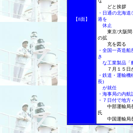
な
どと挨拶
・日通の北海道
【8面】
港を
休止
東京/大阪
の拡
充を図る
・全国一斉造船
き
な工業製品「船
７月１５日
・鉄道・運輸機
長)
が就任
・海事局の内航
・７日付で地方
中部運輸局
氏
中国運輸局長