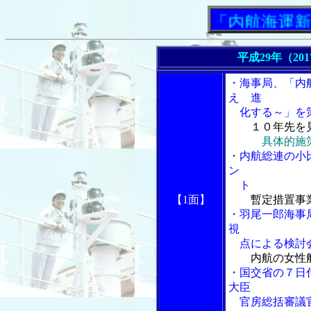
「内航海運新聞」
平成29年（20
・海事局、「内
え 進
化する～」を策
１０年先を
具体的施
・内航総連の小
ン
ト
【1面】
暫定措置事
・羽尾一郎海事
視
点による検討
内航の女性
・国交省の７日
大臣
官房総括審議官