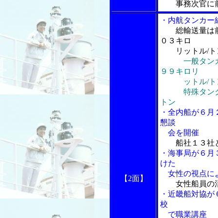
事務次官に
・内航タンカー
総輸送量は
０３キロ
リットル/ト
一般タン
９９キロリ
ットル/ト
特殊タンク船
トン
・全内船が６月
懇談
会を開催
船社１３社
・海事局が６月
けた
女性の視点によ
【2面】
女性船員の
・近畿船対協が
校
で職業講座