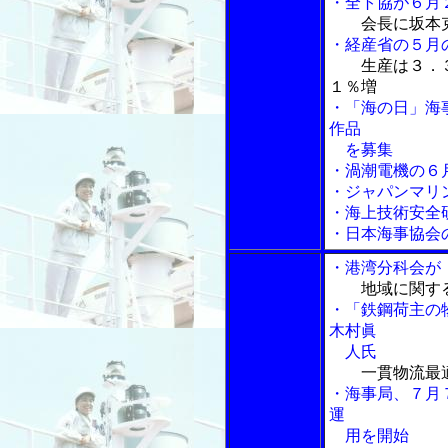
・全ト協が６月
会長に坂本
・経産省の５月
生産は３．
１％増
・「海の日」海
作品
を募集
・渦潮電機の６
・ジャパンマリ
・海上技術安全
・日本海事協会
・港湾分科会が
地域に関す
・「鉄鋼荷主の
木村眞
人氏
一貫物流最
・海事局、７月
運
用を開始