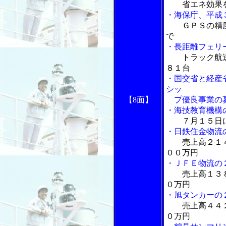
省エネ効果
・海保庁、平成
ＧＰＳの精
で
・長距離フェリ
トラック航
８１台
・国交省と経産
シッ
【8面】
プ優良事業の
・海技教育機構
７月１５日
・日鉄住金物流
売上高２１
００万円
・ＪＦＥ物流の
売上高１３
０万円
・旭タンカーの
売上高４４
０万円