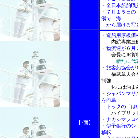
・全日本船舶職
・７月１５日の
湯で「海
から届ける写真
・造船用厚板価
内航専業造
・物流連が６月
会長にJR
新たに代
・旅客船協会が
福武章夫会
制強
化には油まみ
・ジャパンマリン
を向島
ドックの「はい
ハイブリッ
・ナカシマプロ
【7面】
・伊予銀行のシ
移転