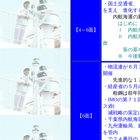
・国土交通省、
を支え 進化する
内航海運の
はじめに
【4～6面】
Ⅰ 内航海
Ⅱ 内航海運
政
策の基本的
Ⅲ 今後取り
・物流連が６月
開催
先進的な１
・経産省の５月
粗鋼は前年
・IMOの第７１
ス)削
減戦略の策定に
【6面】
・千葉県内航海
・九州運輸局、
を管内
で２４番目の「