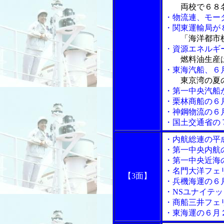
両校で６８
・物流連、モー
・関東運輸局が
「海洋都市
・資源エネルギ
燃料油生産
・東海汽船、６
東京湾の夏
・第一中央汽船
・栗林商船の６
・神鋼物流の６
・国土交通省の
・内航総連の平
・第一中央内航
・第一中央近海
・名門大洋フェ
【3面】
・兵機海運の６
・NSユナイテ
・商船三井フェ
・東海運の６月