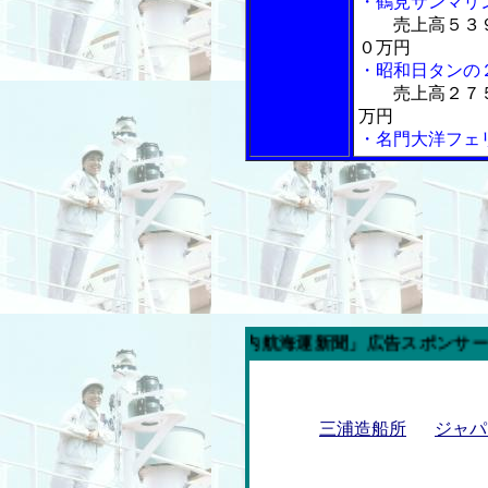
・鶴見サンマリ
売上高５３
０万円
・昭和日タンの
売上高２７
万円
・名門大洋フェ
今週の「内航海運新聞」広告スポンサー企業
三浦造船所
ジャパ