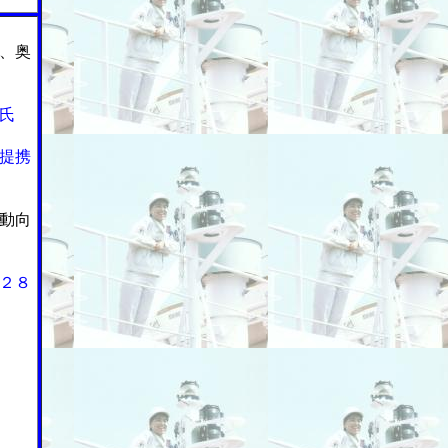
、奥
氏
提携
動向
２８