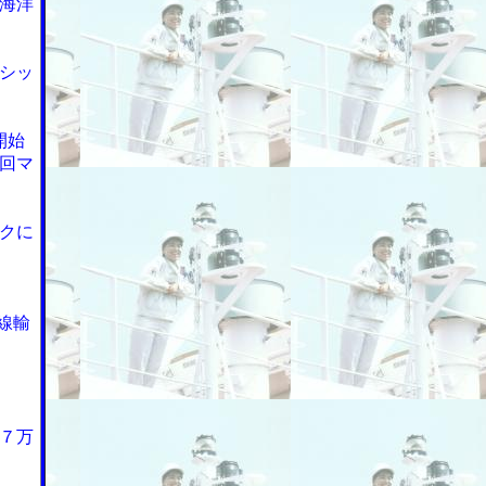
海洋
シッ
開始
回マ
クに
線輸
７万