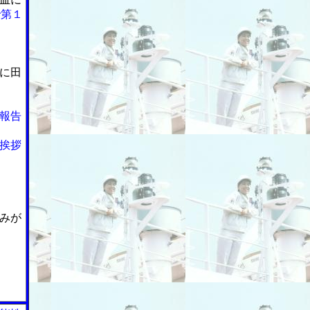
で第１
に田
報告
挨拶
みが