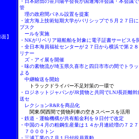
・日本財団の笹川陽平会長が国連海洋会議・本会議で
管
理の政府間パネル設置を提案
・波方海上技術短期大学がバリシップで５月２７日に
プスク
ールを実施
5面】
・NKがリベリア籍船舶を対象に電子証書サービスを
・全日本海員福祉センターが２７日から横浜で第２８
リナー
ズ・アイ展を開催
・味の素物流が埼玉県久喜市と四日市市の間でトラッ
よる
中継輸送を開始
トラックドライバー不足対策の一環で
・ロジネットジャパンがJR貨物と共同でLNJ長距離幹
送セ
レクションR&Rを商品化
関東/関西間で貨物列車の空きスペースを活用
・鉄道・運輸機構が共有船金利を９日付で改定
・中国の４月の粗鋼生産量は１４か月連続増の７２７
７０００トン
・三浦工業の７月１日付役員異動