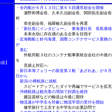
・全内船が６月１３日に第６５回通常総会を開催
瀬野和博会長、久本久治副会長、関田拓生副会長
村
恭史副会長、福羅敏久副会長を再選
・「新社長にインタビュー」 東海運社長 長島康雄
未来永劫に存在感のある企業を目指す
・近海郵船と鈴与海運、国際コンテナサービス業務の
が
進む
外航邦船３社のコンテナ船事業統合会社の今後の
を
6面】
見据え対応へ
・新日本海フェリーの新造第２船「あざれあ」が６月
日から
新潟/小樽航路に就航
スピードアップしたダイヤ再編でサービスを拡充
・沖縄航路は観光客の増加で好調を維持
建設資材などの輸送は今後に期待
・物流連が中学生を対象に物流学習の受付を開始
修学旅行で上京する中学生の企業訪問で