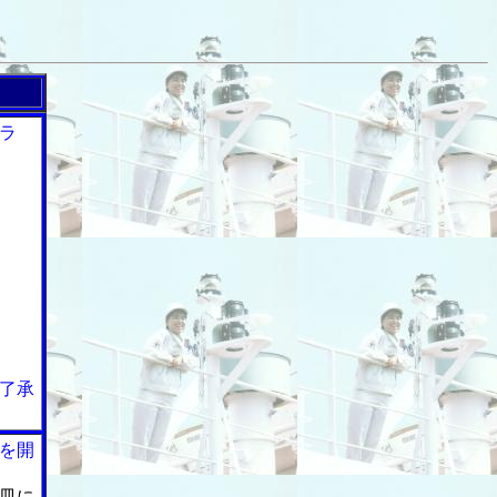
ラ
了承
を開
皿に