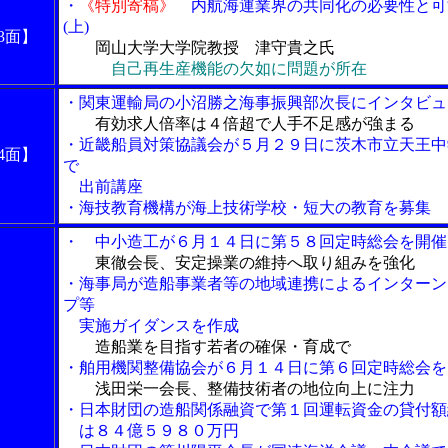
・
《特別寄稿》
内航海運業界の共同化の必要性と可
(上)
3面】
岡山大学大学院教授 津守貴之氏
自己再生産機能の欠如に問題が所在
・関東運輸局の小沼勝之海事振興部次長にインタビュ
有効求人倍率は４倍超で人手不足感が強まる
・近畿船員対策協議会が５月２９日に茨木市立天王中
4面】
で
出前講座
・海技教育機構が海上技術学校・短大の教育を募集
・ 中小造工が６月１４日に第５８回定時総会を開催
東徹会長、安定操業の維持へ取り組みを強化
・海事局が造船事業者等の地域連携によるインターン
プ等
実施ガイダンスを作成
造船業を目指す若者の確保・育成で
・舶用機関整備協会が６月１４日に第６回定時総会を
浅田栄一会長、整備技術者の地位向上に注力
・日本財団の造船関係融資で第１回運転資金の貸付額
は８４億５９８０万円