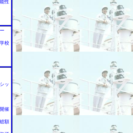
能性
ー
学校
シッ
開催
総額