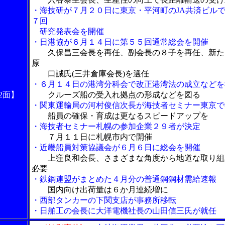
・海技研が７月２０日に東京・平河町のJA共済ビル
７回
研究発表会を開催
・日港協が６月１４日に第５５回通常総会を開催
久保昌三会長を再任、副会長の８子を再任、新た
原
口誠氏(三井倉庫会長)を選任
・６月１４日の港湾分科会で改正港湾法の成立などを
2面】
クルーズ船の受入れ拠点の形成などを図る
・関東運輸局の河村俊信次長が海技者セミナー東京で
船員の確保・育成は更なるスピードアップを
・海技者セミナー札幌の参加企業２９者が決定
７月１１日に札幌市内で開催
・近畿船員対策協議会が６月６日に総会を開催
上窪良和会長、さまざまな角度から地道な取り組
必要
・鉄鋼連盟がまとめた４月分の普通鋼鋼材需給速報
国内向け出荷量は６か月連続増に
・西部タンカーの下関支店が事務所移転
・日舶工の会長に大洋電機社長の山田信三氏が就任