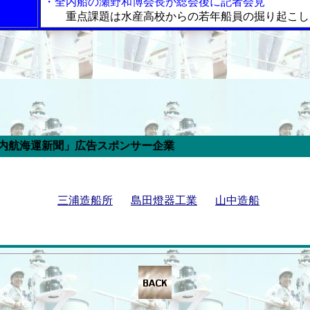
・全内船の瀬野和博会長が総会後に記者会見
重点課題は水産高校からの若年船員の掘り起こし
新聞」広告スポンサー企業
三浦造船所
島田燈器工業
山中造船