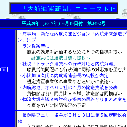
「内航海運新聞」ニューストピックス
平成29年（2017年）6月19日付 第2492号
・海事局、新たな内航海運ビジョン「内航未来創造プ
ン」はプ
ラン提案型に
施策の効果を評価するために５つの指標を提示
諸施策には達成目標も提起へ
・社説「トラック運賃への行政対応と内航海運」
1面】
船員労働問題にも行政側に同様の対応策を望む声
・小比加恒久氏の内航総連会長の続投が内定
暫定措置事業後の事業など速やかに議論へ
・内航総連、オペ６０社の４月の輸送実績を公表
貨物船は前年同月比８％増、油送船は同横ばい
・物流大綱有識者検討会が提言の最終とりまとめ案を
今夏をめどに閣議決定の予定
・長距離フェリー協会が６月１３日に第５回定時総会
催
入谷泰生会長、生産性の向上で長距離輸送の受け