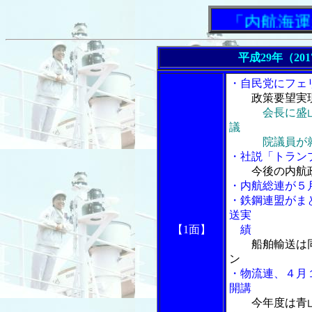
「内航海運新聞
平成29年（20
・自民党にフェ
政策要望実
会長に盛
議
院議員が
・社説「トラン
今後の内航
・内航総連が５
・鉄鋼連盟がま
送実
【1面】
績
船舶輸送は
ン
・物流連、４月
開講
今年度は青