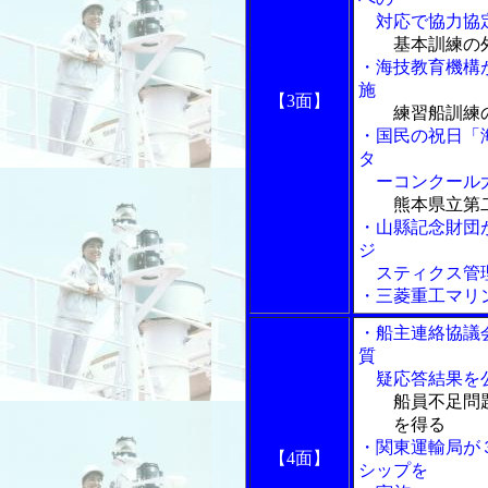
対応で協力協
基本訓練の
・海技教育機構
施
【3面】
練習船訓練
・国民の祝日「
タ
ーコンクール
熊本県立第
・山縣記念財団
ジ
スティクス管
・三菱重工マリ
・船主連絡協議
質
疑応答結果を
船員不足問
を得る
・関東運輸局が
【4面】
シップを