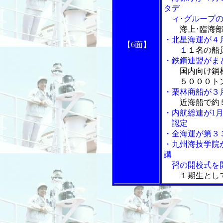
タデ
ィ･グループの
海上･臨海
・北星海運が４
【6面】
１
１名の船
・鉄鋼連盟がま
国内向け鋼
５０００ト
・栗林商船が３
近海船で約
・内航総連が1
認定
・全海運が第３
・九州海技学院
講
習の開校式を
１期生とし