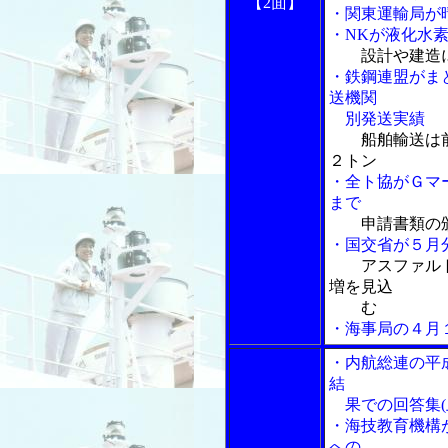
【2面】
・関東運輸局が
・NKが液化水
設計や建造
・鉄鋼連盟がま
送機関
別発送実績
船舶輸送は
２トン
・全ト協がＧマ
まで
申請書類の
・国交省が５月
アスファル
増を見込
む
・海事局の４月
・内航総連の平
結
果での回答集
・海技教育機構
への