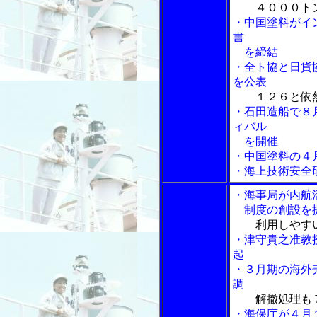
４０００ト
・中国塗料がイ
書
を締結
・全ト協と日貨
を公表
１２６と依
・石田造船で８
ィバル
を開催
・中国塗料の４
・海上技術安全
・海事局が内航
制度の創設を
利用しやす
・津守貴之准教
起
・３月期の海外
調
解撤処理も
・海保庁が４月