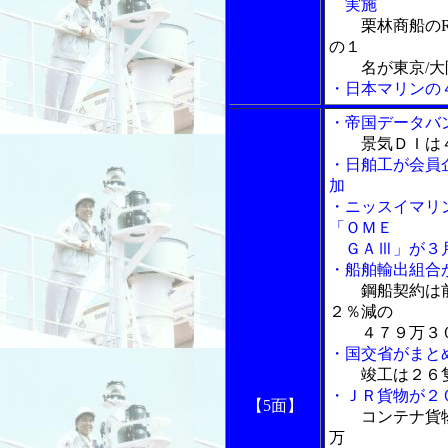
実施
栗林商船の
の１
名が東京/大阪
・日本マリンの
・帝国データバ
景気ＤＩは
・日舶工が会員
加
・ニッスイマリ
「ＯＭＥ
ＧＡⅢ」が３月
・船舶輸出組合
鋼船契約は
２％減の
４７９万３０
・国交省がまと
竣工は２６
・ＪＲ貨物が２
【5面】
コンテナ貨
万