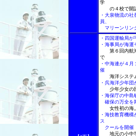
学
の４校で開
・大泉物流の社
員、
マリーンリンク
・四国運輸局が
・海事局が海運
第６回内航
で
・中海連が４月
催
海洋システ
・呉海洋少年団
少年少女の
・海保庁の中島
確保の万全を
女性初の海
・海技教育機構
ス
クールを開催
地元の小中