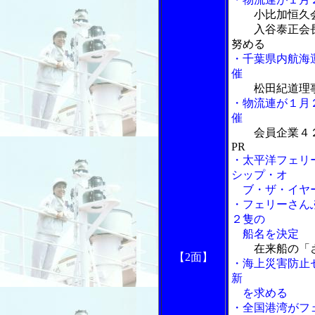
小比加恒久
入谷泰正会長
努める
・千葉県内航海
催
松田紀道理
・物流連が１月
催
会員企業４
PR
・太平洋フェリ
シップ・オ
ブ・ザ・イヤ
・フェリーさん
２隻の
船名を決定
在来船の「
【2面】
・海上災害防止
新
を求める
・全国港湾がフ