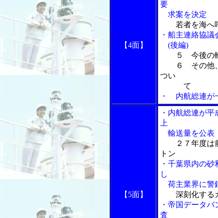
要
求案を決定
若者を海へ
・船主連絡協議
【4面】
(後編)
５ 今後の
６ その他、
つい
て
・ 内航総連が
・内航総連が平
上
輸送量を公表
２７年度は
トン
・千葉県内の砂
し
荷主業界に警
【5面】
深刻化する
・帝国データバ
査