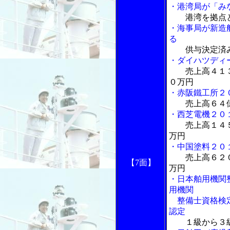
・港湾局が「み
港湾を拠点
・海事局が新造
る
供与決定済
・ダイハツディ
売上高４１
０万円
・赤阪鐵工所２
売上高６４
・西芝電機２０
売上高１４
万円
・中国塗料２０
売上高６２
【7面】
万円
・日本舶用機関
用機関
整備士資格検定
認定
１級から３