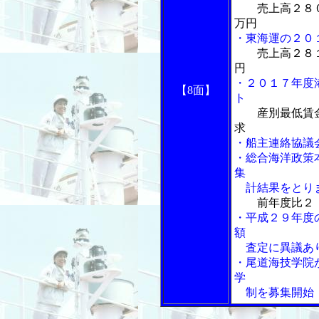
売上高２８
万円
・東海運の２０
売上高２８１
円
・２０１７年度
【8面】
ト
産別最低賃
求
・船主連絡協議
・総合海洋政策
集
計結果をとり
前年度比２．
・平成２９年度
額
査定に異議あ
・尾道海技学院
学
制を募集開始