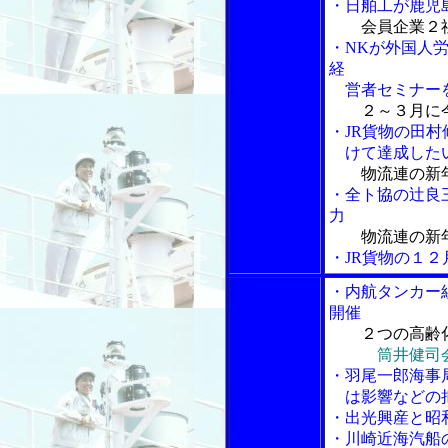
・日舶工が鹿児
会員企業２
・NKが外国人
経
営者セミナー
２～３月に
・JR貨物の田
けて達成した
物流連の新
・全ト協の辻良
力
物流連の新
・JR貨物の１
・内航タンカー
開催
２つの高齢
筒井健司
・羽尾一郎海事
は影響などの
・出光興産と昭
・川崎近海汽船