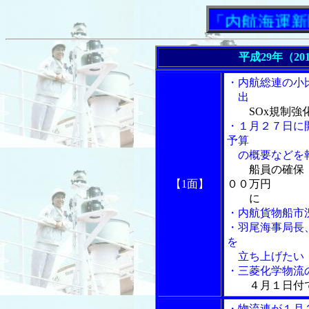
「内航海運新聞」ニ
平成29年（20
・内航総連の小
出
SOx規制
・１月２７日に
予算
の概要などを
船員の確保
【1面】
００万円
に
・内航貨物船市
・羽尾海事局長
を
立ち上げたい
・三菱化学物流
４月１日付
・物流連が１月