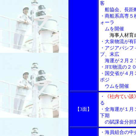
客
船協会、長距離
・商船系高専５
ォーラ
ムを開催
海事人材育
・大泉物流が有
・アジアパシフ
プ、末広
海運が２月２７
・JFE物流の２
・国交省が４月
ポジ
ウムを開催
・
《社内てい談
る
【3面】
・全海運が１月
下期
の賦課金分担
・海員組合の中