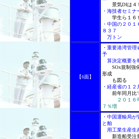
景気DIは
・海技者セミナ
学生ら１６
・中国の２０１
８３７
万トン
・重要港湾管理
予
算決定概要を
SOx規制
形成
【6面】
も図る
・経産省の１２
前年同月比
２０１６
７％増
・中国運輸局が
と舶
用工業生産生
新造船受注