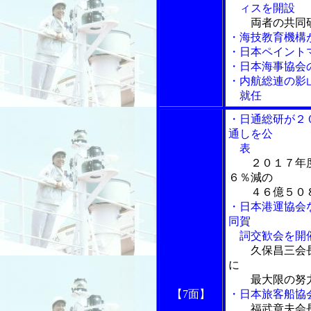
ィスを開設
両者の共同
・海技教育機構
・日本ペイント
・日本海事協会
・内航総連の影
就任
・日通総研が２
通しを公
表
２０１７年
６％減の
４６億５０８
・日本港運協会
同賀
詞交歓会を開
久保昌三会
に
最大限の努
【7面】
・日本旅客船協
福武章夫会