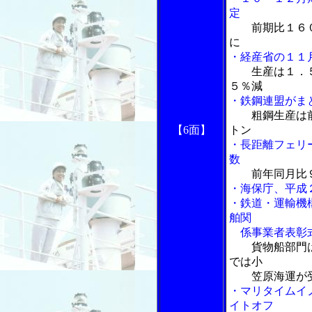
定
前期比１６
に
・経産省の１１
生産は１．
５％減
・鉄鋼連盟がま
粗鋼生産は
【6面】
トン
・長距離フェリ
数
前年同月比
・海保庁、平成
・鉄道・運輸機
舶関
係事業者表彰
貨物船部門
では小
笠原海運が
・マリタイムイ
イトオフ