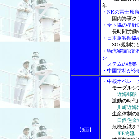
年
・NKの冨士原
国内海事ク
・全ト協の星野
長時間労働
・日本旅客船協
SOx規制
・物流審議官部
シ
ステムの構築で
・中国塗料が今
・中核オペレー
モーダルシ
近海郵船
激動の時代に
川崎近海
生産体制の変
日鉄住金
危機意識を持
【8面】
JFE物流