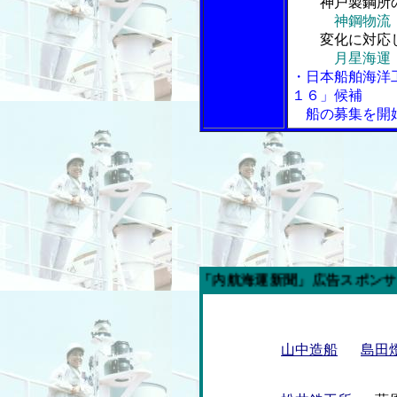
神戸製鋼所の
神鋼物流
変化に対応し
月星海運
・日本船舶海洋
１６」候補
船の募集を開
今週の「内航海運新聞」広告スポンサー企業
山中造船
島田