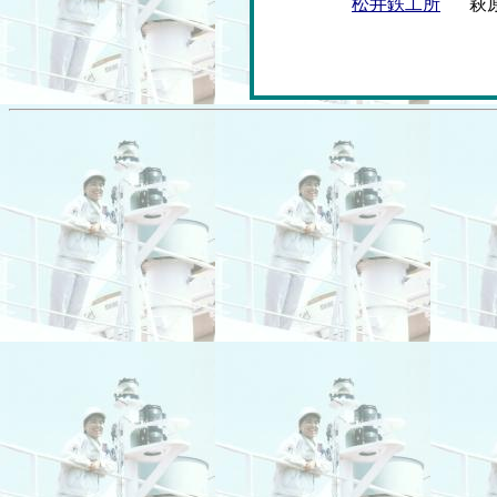
松井鉄工所
萩