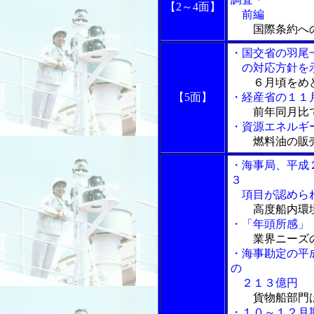
【2～4面】
前編
国際条約へ
・国交省の羽尾
の対応方針を
６月頃をめ
【5面】
・経産省の１１
前年同月比
・資源エネルギ
燃料油の販
・海事局、平成
３
項目が認めら
高度船内環
・「年頭所感」
業界ニーズ
・海事勘定の平
の
２１３億円
貨物船部門
・１０～１２月