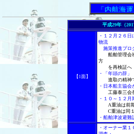
「内航海運新聞
平成29年（20
・１２月２６日
物流
施策推進プログ
船舶管理会
方
を再検証へ
・「年頭の辞」
【1面】
進取の精神
・日本船主協会
工藤泰三会
・１０～１２月
A重油は前
C重油は同１
・船舶津波避難
・オーナー業１
調査・