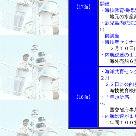
開催
【17面】
・海技教育機構
地元の水産
・鹿児島内航海
出
前講座
・海技者セミナ
２月１０日
・内航総連の１
海外売船６
・海洋共育セン
２月
２２日に公的と
海技教育機
【18面】
・「年頭所感」
へ
国交省海事
・内航総連が１
年間１００