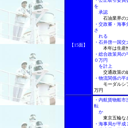
・公正取引委員
を
承認
石油業界の
・交政審・海事
さ
れる
・石井啓一国交
【15面】
本年は生産
・総合政策局の
０万円
を計上
交通政策の
・物流関係の平
モーダルシ
万円
・内航貨物船市
転
か
東京五輪な
・海事局が平成