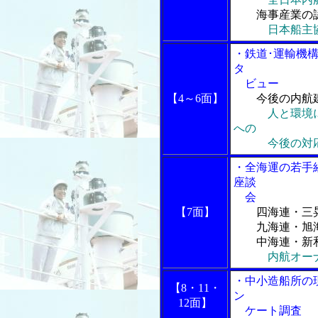
海事産業の認
日本船主
・鉄道･運輸機
タ
ビュー
【4～6面】
今後の内航
人と環境
への
今後の対
・全海運の若手
座談
会
【7面】
四海連・三
九海連・旭海
中海連・新和
内航オー
・中小造船所の
【8・11・
ン
12面】
ケート調査