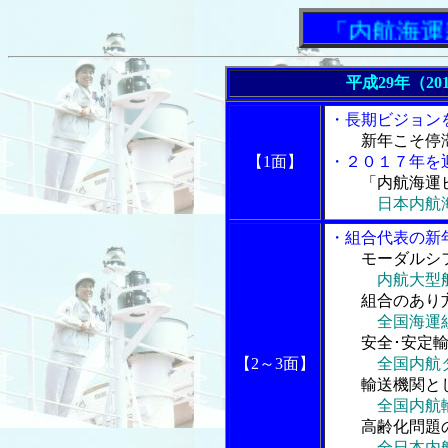
「内航海運新聞
平成29年（20
・長期ビジョン
新年こそ停
【1面】
・２０１７年を
「内航海運
日本内航
・組合代表の新
モーダルシ
内航大型
組合のあり方
全国海運
安全･安定輸
【2～3面】
全国内航
輸送機関とし
全国内航
高齢化問題の
全日本内