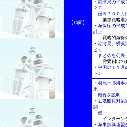
・港湾局の平成
２０
億５７００万
国際戦略港
【16面】
・海保庁の平成
計上
戦略的海保
・港湾局、横浜
とり
まとめを公表
需要創出の
・中国の１１月
トン
・羽尾一郎海事
果
概要を説明
・近畿船員対策
開
催
インターン
・海事振興連盟