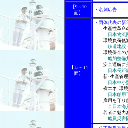
【9～10
・名刺広告
面】
・団体代表の新
生産性革命
日本物流
環境負荷低減
鉄道建設
環境保全のた
船舶整備
安全運航に努
【13～14
日本長距
面】
新･生産管理
日本中小
省エネ･環境
日本舶用
雇用を守り船
全日本海
若者に魅力あ
船員災害