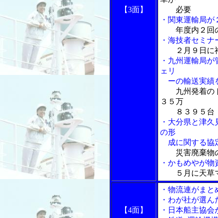
【3面】
必要
・関東運輸局が
年度内２回
・海技者セミナ
２月９日に
・九州運輸局が
ェリ
ーの輸送実績
九州発着の
３５万
８３９５台
・大分県と津久
の形
成に関する協
災害廃棄物
・かもめやが物
５月に天草
・物流連がまと
・わが社が選ん
【4面】
・日本船主協会