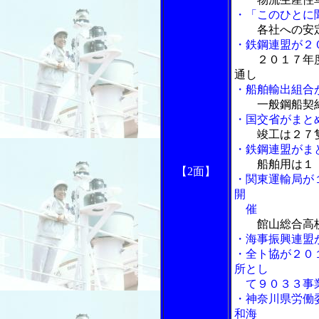
・「このひとに
各社への安
・鉄鋼連盟が２
２０１７年
通し
・船舶輸出組合
一般鋼船契
・国交省がまと
竣工は２７
・鉄鋼連盟がま
船舶用は１
【2面】
・関東運輸局が
開
催
館山総合高
・海事振興連盟
・全ト協が２０
所とし
て９０３３事
・神奈川県労働
和海