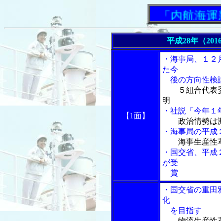
「内航海運新聞
平成28年（201
・海事局、１２
た今
後の方向性検
５組合代表
明
・社説「今年１
【1面】
政治情勢は
・海事局の平成
海事生産性
・国交省、平成
が受
賞
・国交省の重田
化
を目指す
物流生産性