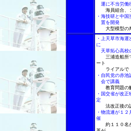
運に不当労働
海員組合、
・海技研と中国
置を開発
大型模型の
・上天草市海運
に
天草拓心高校の
三浦造船所
ート
ライアルで
・自民党の赤池
会で講義
教育問題の
・国交省が改正
定
法改正後の
・物流連が１２
催
約１１０名
革が